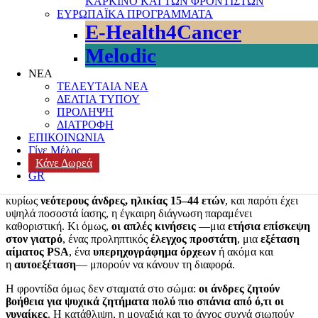
ΚΑΡΚΙΝΟ ΚΑΙ ΤΩΝ ΦΡΟΝΤΙΣΤΩΝ
Slattery, συζητώντας σε ένα μπαρ για τα ανδρικά trends του
ΕΥΡΩΠΑΪΚΑ ΠΡΟΓΡΑΜΜΑΤΑ
παρελθόντος, αποφάσισαν εν είδει παιχνιδιού να επαναφέρουν στη
E-Health4Cancer
μόδα το μουστάκι. Ταυτόχρονα, με έμπνευση τη μητέρα ενός φίλου
τους που έκανε έρανο για τον καρκίνο του μαστού, αποφάσισαν να
Melodic
συνοδεύσουν την κίνησή τους για το μουστάκι με μια
ΝΕΑ
εκστρατεία
για την
ανδρική υγεία
και συγκεκριμένα για τον
ΤΕΛΕΥΤΑΙΑ ΝΕΑ
καρκίνο του προστάτη. Αυτό το απλό παιχνίδι εξελίχθηκε σε ένα
ΔΕΛΤΙΑ ΤΥΠΟΥ
παγκόσμιο κίνημα, το
Movember
, που
σήμερα μετρά πάνω από
ΠΡΟΛΗΨΗ
6 εκατομμύρια μέλη
, αναδεικνύοντας την ανάγκη για εγρήγορση
ΔΙΑΤΡΟΦΗ
απέναντι στην ανδρική ψυχική και σωματική υγεία.
ΕΠΙΚΟΙΝΩΝΙΑ
Σύμφωνα με τον
Παγκόσμιο Οργανισμό Υγείας
,
περισσότεροι
Γίνε Μέλος
από 1,4 εκατομμύρια άνδρες
διαγιγνώσκονται
κάθε χρόνο με
Κάνε Δωρεά
καρκίνο του προστάτη
, η πιο συχνή μορφή καρκίνου στους
GR
άνδρες παγκοσμίως. Παράλληλα, ο
καρκίνος των όρχεων
πλήττει
κυρίως
νεότερους άνδρες, ηλικίας 15–44 ετών
, και παρότι έχει
υψηλά ποσοστά ίασης, η έγκαιρη διάγνωση παραμένει
καθοριστική. Κι όμως,
οι απλές κινήσεις
—μια
ετήσια επίσκεψη
στον γιατρό
, ένας προληπτικός
έλεγχος προστάτη
, μια
εξέταση
αίματος PSA
, ένα
υπερηχογράφημα όρχεων
ή ακόμα και
η
αυτοεξέταση
— μπορούν να κάνουν τη διαφορά.
Η φροντίδα όμως δεν σταματά στο σώμα:
οι άνδρες ζητούν
βοήθεια για ψυχικά ζητήματα πολύ πιο σπάνια από ό,τι οι
γυναίκες
. Η κατάθλιψη, η μοναξιά και το άγχος συχνά σιωπούν