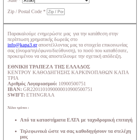
State
*
Zip / Postal Code
*
Παρακαλούμε ενημερώστε μας για την κατάθεση στην
περίπτωση χρηματικής δωρεάς στο
info@kapa3.gr
αποστέλλοντας μας τα στοιχεία επικοινωνίας
σας (όνομα/τηλέφωνο/διεύθυνση), το ποσό που καταθέσατε,
προκειμένου να σας αποστείλουμε την σχετική απόδειξη.
ΕΘΝΙΚΗ ΤΡΑΠΕΖΑ ΤΗΣ ΕΛΛΑΔΟΣ
ΚΕΝΤΡΟΥ ΚΑΘΟΔΗΓΗΣΗΣ ΚΑΡΚΙΝΟΠΑΘΩΝ ΚΑΠΑ
ΤΡΙΑ
Αριθμός Λογαριασμού:
10900500751
IBAN:
GR2201101090000010900500751
SWIFT:
ETHNGRAA
Άλλοι τρόποι :
Από τα καταστήματα ΕΛΤΑ με ταχυδρομική επιταγή
Τηλεφωνικά ώστε να σας καθοδηγήσουν τα στελέχη
μας