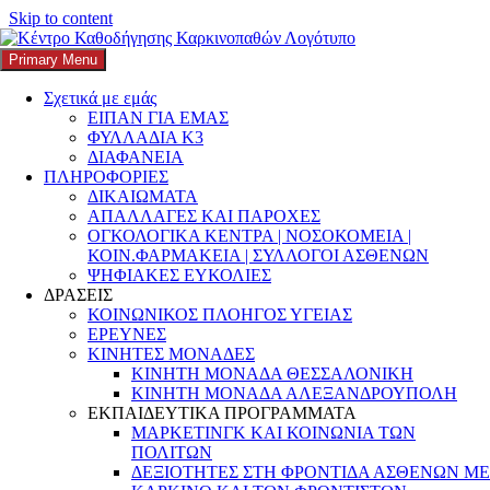
Skip to content
Search
Αναζήτηση για:
Primary Menu
K3
ΚΕΝΤΡΟ ΚΑΘΟΔΗΓΗΣΗΣ ΚΑΡΚΙΝΟΠΑΘΩΝ
Σχετικά με εμάς
Κατηγορία:
Αυτοφροντίδα
ΕΙΠΑΝ ΓΙΑ ΕΜΑΣ
ΦΥΛΛΑΔΙΑ Κ3
ανδρών
ΔΙΑΦΑΝΕΙΑ
ΠΛΗΡΟΦΟΡΙΕΣ
ΔΙΚΑΙΩΜΑΤΑ
ΑΠΑΛΛΑΓΕΣ ΚΑΙ ΠΑΡΟΧΕΣ
ΟΓΚΟΛΟΓΙΚΑ ΚΕΝΤΡΑ | ΝΟΣΟΚΟΜΕΙΑ |
Movember: Το Μουστάκι του Νοεμβρίου
ΚΟΙΝ.ΦΑΡΜΑΚΕΙΑ | ΣΥΛΛΟΓΟΙ ΑΣΘΕΝΩΝ
ΨΗΦΙΑΚΕΣ ΕΥΚΟΛΙΕΣ
και η Ανδρική Υγεία
ΔΡΑΣΕΙΣ
ΚΟΙΝΩΝΙΚΟΣ ΠΛΟΗΓΟΣ ΥΓΕΙΑΣ
Posted on
11 Νοεμβρίου, 2025
12 Νοεμβρίου, 2025
Author
k3-
ΕΡΕΥΝΕΣ
editor
Categories
Movember
,
Ανδρική υγεία
,
Αυτοφροντίδα ανδρών
,
ΚΙΝΗΤΕΣ ΜΟΝΑΔΕΣ
ΚΑΠΑ3
,
Καρκίνος όρχεων
,
Καρκίνος προστάτη
,
Νοέμβριος-
ΚΙΝΗΤΗ ΜΟΝΑΔΑ ΘΕΣΣΑΛΟΝΙΚΗ
Μουστάκι
,
Προληπτικοί έλεγχοι
,
Φροντίδα
,
Ψυχική υγεία
ΚΙΝΗΤΗ ΜΟΝΑΔΑ ΑΛΕΞΑΝΔΡΟΥΠΟΛΗ
ανδρών
Leave a comment
ΕΚΠΑΙΔΕΥΤΙΚΑ ΠΡΟΓΡΑΜΜΑΤΑ
ΜΑΡΚΕΤΙΝΓΚ ΚΑΙ ΚΟΙΝΩΝΙΑ ΤΩΝ
Κάθε
Νοέμβριο
, οι άνδρες ανά τον κόσμο αφήνουν μουστάκι,
ΠΟΛΙΤΩΝ
συμμετέχοντας σε ένα
κίνημα
που
ξεκίνησε το 2003
στη
ΔΕΞΙΟΤΗΤΕΣ ΣΤΗ ΦΡΟΝΤΙΔΑ ΑΣΘΕΝΩΝ ΜΕ
Μελβούρνη της Αυστραλίας. Τότε, οι Travis Garone και Luke