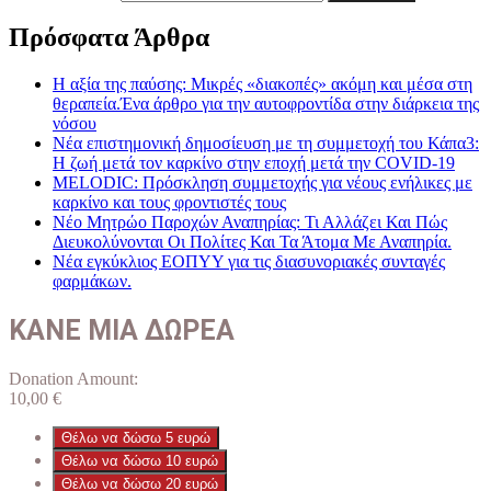
Πρόσφατα Άρθρα
Η αξία της παύσης: Μικρές «διακοπές» ακόμη και μέσα στη
θεραπεία.Ένα άρθρο για την αυτοφροντίδα στην διάρκεια της
νόσου
Νέα επιστημονική δημοσίευση με τη συμμετοχή του Κάπα3:
Η ζωή μετά τον καρκίνο στην εποχή μετά την COVID-19
MELODIC: Πρόσκληση συμμετοχής για νέους ενήλικες με
καρκίνο και τους φροντιστές τους
Νέο Μητρώο Παροχών Αναπηρίας: Τι Αλλάζει Και Πώς
Διευκολύνονται Οι Πολίτες Και Τα Άτομα Με Αναπηρία.
Νέα εγκύκλιος ΕΟΠΥΥ για τις διασυνοριακές συνταγές
φαρμάκων.
ΚΑΝΕ ΜΙΑ ΔΩΡΕΑ
Donation Amount:
10,00
€
Θέλω να δώσω 5 ευρώ
Θέλω να δώσω 10 ευρώ
Θέλω να δώσω 20 ευρώ