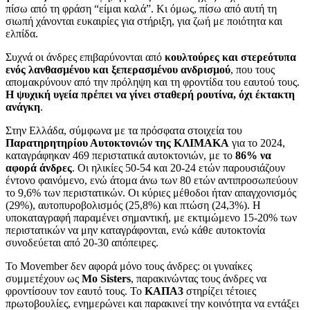
πίσω από τη φράση “είμαι καλά”. Κι όμως, πίσω από αυτή τη
σιωπή χάνονται ευκαιρίες για στήριξη, για ζωή με ποιότητα και
ελπίδα.
Συχνά οι άνδρες επιβαρύνονται από
κουλτούρες και στερεότυπα
ενός λανθασμένου και ξεπερασμένου ανδρισμού
, που τους
απομακρύνουν από την πρόληψη και τη φροντίδα του εαυτού τους.
Η ψυχική υγεία πρέπει να γίνει σταθερή ρουτίνα, όχι έκτακτη
ανάγκη
.
Στην Ελλάδα, σύμφωνα με τα πρόσφατα στοιχεία του
Παρατηρητηρίου Αυτοκτονιών της ΚΛΙΜΑΚΑ
για το 2024,
καταγράφηκαν 469 περιστατικά αυτοκτονιών, με το
86% να
αφορά άνδρες
. Οι ηλικίες 50‑54 και 20‑24 ετών παρουσιάζουν
έντονο φαινόμενο, ενώ άτομα άνω των 80 ετών αντιπροσωπεύουν
το 9,6% των περιστατικών. Οι κύριες μέθοδοι ήταν απαγχονισμός
(29%), αυτοπυροβολισμός (25,8%) και πτώση (24,3%). Η
υποκαταγραφή παραμένει σημαντική, με εκτιμώμενο 15‑20% των
περιστατικών να μην καταγράφονται, ενώ κάθε αυτοκτονία
συνοδεύεται από 20‑30 απόπειρες.
Το Movember δεν αφορά μόνο τους άνδρες: οι γυναίκες
συμμετέχουν ως
Mo Sisters
, παρακινώντας τους άνδρες να
φροντίσουν τον εαυτό τους. Το
ΚΑΠΑ3
στηρίζει τέτοιες
πρωτοβουλίες, ενημερώνει και παρακινεί την κοινότητα να εντάξει