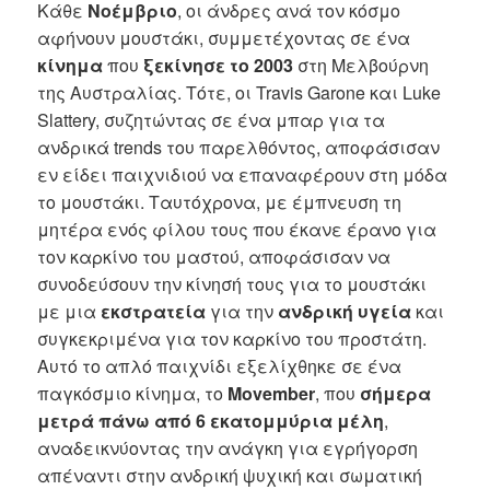
Κάθε
Νοέμβριο
, οι άνδρες ανά τον κόσμο
αφήνουν μουστάκι, συμμετέχοντας σε ένα
κίνημα
που
ξεκίνησε το 2003
στη Μελβούρνη
της Αυστραλίας. Τότε, οι Travis Garone και Luke
Slattery, συζητώντας σε ένα μπαρ για τα
ανδρικά trends του παρελθόντος, αποφάσισαν
εν είδει παιχνιδιού να επαναφέρουν στη μόδα
το μουστάκι. Ταυτόχρονα, με έμπνευση τη
μητέρα ενός φίλου τους που έκανε έρανο για
τον καρκίνο του μαστού, αποφάσισαν να
συνοδεύσουν την κίνησή τους για το μουστάκι
με μια
εκστρατεία
για την
ανδρική υγεία
και
συγκεκριμένα για τον καρκίνο του προστάτη.
Αυτό το απλό παιχνίδι εξελίχθηκε σε ένα
παγκόσμιο κίνημα, το
Movember
, που
σήμερα
μετρά πάνω από 6 εκατομμύρια μέλη
,
αναδεικνύοντας την ανάγκη για εγρήγορση
απέναντι στην ανδρική ψυχική και σωματική