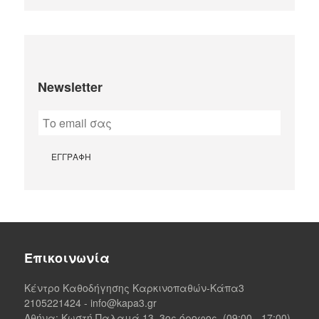
Newsletter
Επικοινωνία
Κέντρο Καθοδήγησης Καρκινοπαθών-Κάπα3
2105221424
-
info@kapa3.gr
Αθήνα
: Κωστή Παλαμά 13, 3ος όροφος, (09:00 - 17:00)