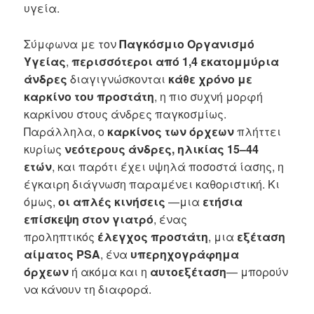
υγεία.
Σύμφωνα με τον
Παγκόσμιο Οργανισμό
Υγείας
,
περισσότεροι από 1,4 εκατομμύρια
άνδρες
διαγιγνώσκονται
κάθε χρόνο με
καρκίνο του προστάτη
, η πιο συχνή μορφή
καρκίνου στους άνδρες παγκοσμίως.
Παράλληλα, ο
καρκίνος των όρχεων
πλήττει
κυρίως
νεότερους άνδρες, ηλικίας 15–44
ετών
, και παρότι έχει υψηλά ποσοστά ίασης, η
έγκαιρη διάγνωση παραμένει καθοριστική. Κι
όμως,
οι απλές κινήσεις
—μια
ετήσια
επίσκεψη στον γιατρό
, ένας
προληπτικός
έλεγχος προστάτη
, μια
εξέταση
αίματος PSA
, ένα
υπερηχογράφημα
όρχεων
ή ακόμα και η
αυτοεξέταση
— μπορούν
να κάνουν τη διαφορά.