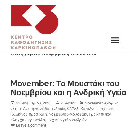
Κατηγορία:
Νοέμβριος-Μουστάκι
K3
ΚΕΝΤΡΟ ΚΑΘΟΔΗΓΗΣΗΣ ΚΑΡΚΙΝΟΠΑΘΩΝ
Movember: Το Μουστάκι του
Νοεμβρίου και η Ανδρική Υγεία
11 Νοεμβρίου, 2025
k3-editor
Movember
,
Ανδρική
υγεία
,
Αυτοφροντίδα ανδρών
,
ΚΑΠΑ3
,
Καρκίνος όρχεων
,
Καρκίνος προστάτη
,
Νοέμβριος-Μουστάκι
,
Προληπτικοί
έλεγχοι
,
Φροντίδα
,
Ψυχική υγεία ανδρών
Leave a comment