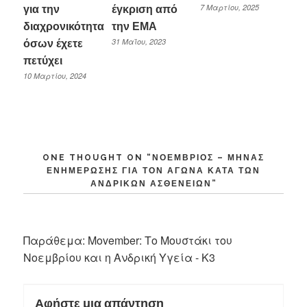
7 Μαρτίου, 2025
για την
έγκριση από
διαχρονικότητα
την ΕΜΑ
31 Μαΐου, 2023
όσων έχετε
πετύχει
10 Μαρτίου, 2024
ONE THOUGHT ON “
ΝΟΈΜΒΡΙΟΣ – ΜΉΝΑΣ
ΕΝΗΜΈΡΩΣΗΣ ΓΙΑ ΤΟΝ ΑΓΏΝΑ ΚΑΤΆ ΤΩΝ
ΑΝΔΡΙΚΏΝ ΑΣΘΕΝΕΙΏΝ
”
Παράθεμα:
Movember: Το Μουστάκι του
Νοεμβρίου και η Ανδρική Υγεία - K3
Αφήστε μια απάντηση