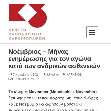
K3
ΚΕΝΤΡΟ ΚΑΘΟΔΗΓΗΣΗΣ ΚΑΡΚΙΝΟΠΑΘΩΝ
Νοέμβριος – Μήνας
ενημέρωσης για τον αγώνα
κατά των ανδρικών ασθενειών
7 Νοεμβρίου, 2021
k3-editor
ΚΑΡΚΙΝΟΣ
,
ΠΛΗΡΟΦΟΡΙΕΣ
,
ΥΓΕΙΑ
Το κίνημα
Movember
(
Moustache
+
November
)
,
ξεκίνησε το 2003 και παροτρύνει τους άνδρες
κάθε Νοέμβριο να αφήσουν μουστάκι
προκειμένου να στείλουν το δικό τους μήνυμα