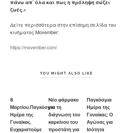
πάνω απ΄ όλα και πως η πρόληψη σώζει
ζωές.»
Δείτε περισσότερα στην επίσημη σελίδα του
κινήματος
Movember
:
https://movember.com/
YOU MIGHT ALSO LIKE
8
Nέο φάρμακο
Παγκόσμια
Μαρτίου.Παγκόσμια
για τη
Ημέρα της
Ημέρα της
διάγνωση του
Γυναίκας: Ο
Γυναίκας.
καρκίνου του
Αγώνας για
Ευχαριστούμε
προστάτη για
Ισότητα