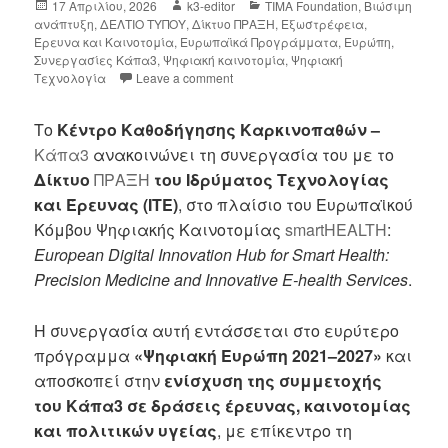
17 Απριλίου, 2026
k3-editor
TIMA Foundation
,
Βιώσιμη
ανάπτυξη
,
ΔΕΛΤΙΟ ΤΥΠΟΥ
,
Δίκτυο ΠΡΑΞΗ
,
Εξωστρέφεια
,
Έρευνα και Καινοτομία
,
Ευρωπαϊκά Προγράμματα
,
Ευρώπη
,
Συνεργασίες Κάπα3
,
Ψηφιακή καινοτομία
,
Ψηφιακή
Τεχνολογία
Leave a comment
Το
Κέντρο Καθοδήγησης Καρκινοπαθών –
Κάπα3
ανακοινώνει τη συνεργασία του με το
Δίκτυο
ΠΡΑΞΗ
του Ιδρύματος Τεχνολογίας
και Έρευνας (ΙΤΕ)
, στο πλαίσιο του Ευρωπαϊκού
Κόμβου Ψηφιακής Καινοτομίας
smartHEALTH
:
European Digital Innovation Hub for Smart Health:
Precision Medicine and Innovative E-health Services
.
Η συνεργασία αυτή εντάσσεται στο ευρύτερο
πρόγραμμα
«Ψηφιακή Ευρώπη 2021–2027»
και
αποσκοπεί στην
ενίσχυση της συμμετοχής
του Κάπα3 σε δράσεις έρευνας, καινοτομίας
και πολιτικών υγείας
, με επίκεντρο τη