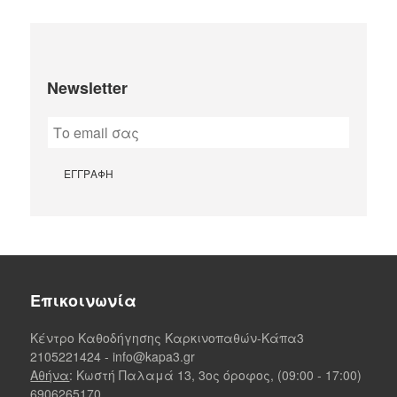
Newsletter
Επικοινωνία
Κέντρο Καθοδήγησης Καρκινοπαθών-Κάπα3
2105221424
-
info@kapa3.gr
Αθήνα
: Κωστή Παλαμά 13, 3ος όροφος, (09:00 - 17:00)
6906265170