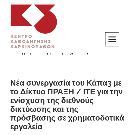
Κατηγορία:
Ψηφιακή Τεχνολογία
K3
ΚΕΝΤΡΟ ΚΑΘΟΔΗΓΗΣΗΣ ΚΑΡΚΙΝΟΠΑΘΩΝ
Νέα συνεργασία του Κάπα3 με
το Δίκτυο ΠΡΑΞΗ / ΙΤΕ για την
ενίσχυση της διεθνούς
δικτύωσης και της
πρόσβασης σε χρηματοδοτικά
εργαλεία