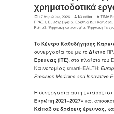
χρηματοδοτικά εργ
17 Απριλίου, 2026
k3-editor
TIMA Fo
ΠΡΑΞΗ
,
Εξωστρέφεια
,
Έρευνα και Καινοτομ
Κάπα3
,
Ψηφιακή καινοτομία
,
Ψηφιακή Τεχν
Το
Κέντρο Καθοδήγησης Καρκι
συνεργασία του με το
ΠΡ
Δίκτυο
, στο πλαίσιο του
Έρευνας (ΙΤΕ)
Καινοτομίας
smartHEALTH
:
Europ
Precision Medicine and Innovative E
Η συνεργασία αυτή εντάσσεται
και αποσκο
Ευρώπη 2021–2027»
Κάπα3 σε δράσεις έρευνας, κα