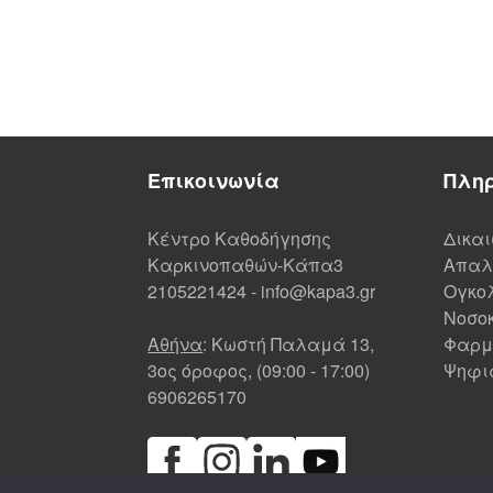
Επικοινωνία
Πλη
Κέντρο Καθοδήγησης
Δικα
Καρκινοπαθών-Κάπα3
Απαλ
2105221424
-
info@kapa3.gr
Ογκολ
Νοσοκ
Αθήνα
: Κωστή Παλαμά 13,
Φαρμ
3ος όροφος, (09:00 - 17:00)
Ψηφι
6906265170