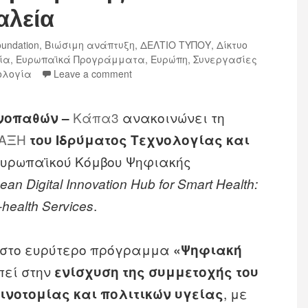
αλεία
undation
,
Βιώσιμη ανάπτυξη
,
ΔΕΛΤΙΟ ΤΥΠΟΥ
,
Δίκτυο
ία
,
Ευρωπαϊκά Προγράμματα
,
Ευρώπη
,
Συνεργασίες
ολογία
Leave a comment
Κάπα3
ανακοινώνει τη
νοπαθών –
ΑΞΗ
του Ιδρύματος Τεχνολογίας και
 Ευρωπαϊκού Κόμβου Ψηφιακής
ean Digital Innovation Hub for Smart Health:
.
-health Services
 στο ευρύτερο πρόγραμμα
«Ψηφιακή
πεί στην
ενίσχυση της συμμετοχής του
, με
ινοτομίας και πολιτικών υγείας