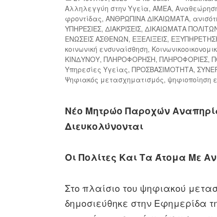
Αλληλεγγύη στην Υγεία
,
ΑΜΕΑ
,
Αναθεώρησ
φροντίδας
,
ΑΝΘΡΩΠΙΝΑ ΔΙΚΑΙΩΜΑΤΑ
,
ανισότ
ΥΠΗΡΕΣΙΕΣ
,
ΔΙΑΚΡΙΣΕΙΣ
,
ΔΙΚΑΙΩΜΑΤΑ ΠΟΛΙΤΩ
ΕΝΩΣΕΙΣ ΑΣΘΕΝΩΝ
,
ΕΞΕΛΙΞΕΙΣ
,
ΕΞΥΠΗΡΕΤΗΣ
κοινωνική ενσυναίσθηση
,
Κοινωνικοοικονομι
ΚΙΝΔΥΝΟΥ
,
ΠΛΗΡΟΦΟΡΗΣΗ
,
ΠΛΗΡΟΦΟΡΙΕΣ
,
Π
Υπηρεσίες Υγείας
,
ΠΡΟΣΒΑΣΙΜΟΤΗΤΑ
,
ΣΥΝΕ
Ψηφιακός μετασχηματισμός
,
ψηφιοποίηση
Νέο Μητρώο Παροχών Αναπηρία
Διευκολύνονται
Οι Πολίτες Και Τα Άτομα Με Α
Στο πλαίσιο του ψηφιακού μετασ
δημοσιεύθηκε στην Εφημερίδα τη