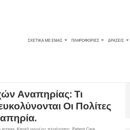
ΣΧΕΤΙΚΆ ΜΕ ΕΜΆΣ
ΠΛΗΡΟΦΟΡΙΕΣ
ΔΡΑΣΕΙΣ
ών Αναπηρίας: Τι
ευκολύνονται Οι Πολίτες
ναπηρία.
e access
,
Kapa3 φορέας πλοήγησης
,
Patient Care
,