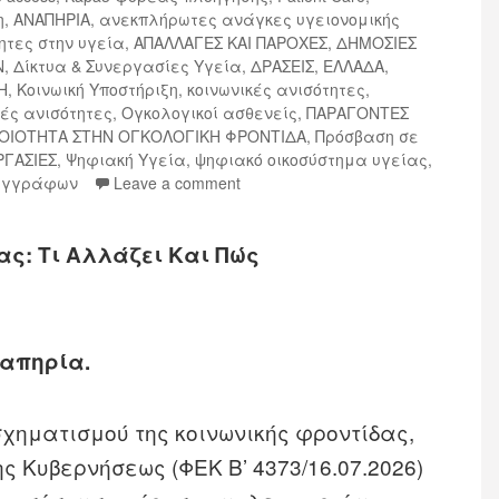
η
,
ΑΝΑΠΗΡΙΑ
,
ανεκπλήρωτες ανάγκες υγειονομικής
ητες στην υγεία
,
ΑΠΑΛΛΑΓΕΣ ΚΑΙ ΠΑΡΟΧΕΣ
,
ΔΗΜΟΣΙΕΣ
Ν
,
Δίκτυα & Συνεργασίες Υγεία
,
ΔΡΑΣΕΙΣ
,
ΕΛΛΑΔΑ
,
Η
,
Κοινωική Υποστήριξη
,
κοινωνικές ανισότητες
,
κές ανισότητες
,
Ογκολογικοί ασθενείς
,
ΠΑΡΑΓΟΝΤΕΣ
ΟΙΟΤΗΤΑ ΣΤΗΝ ΟΓΚΟΛΟΓΙΚΗ ΦΡΟΝΤΙΔΑ
,
Πρόσβαση σε
ΡΓΑΣΙΕΣ
,
Ψηφιακή Υγεία
,
ψηφιακό οικοσύστημα υγείας
,
 εγγράφων
Leave a comment
ς: Τι Αλλάζει Και Πώς
ναπηρία.
χηματισμού της κοινωνικής φροντίδας,
ς Κυβερνήσεως (ΦΕΚ Β’ 4373/16.07.2026)