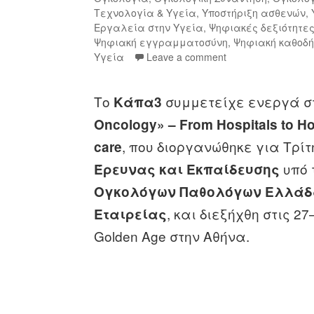
Τεχνολογία & Υγεία
,
Υποστήριξη ασθενών
,
Εργαλεία στην Υγεία
,
Ψηφιακές δεξιότητε
Ψηφιακή εγγραμματοσύνη
,
Ψηφιακή καθοδ
Υγεία
Leave a comment
Το
συμμετείχε ενεργά σ
Κάπα3
Oncolog
y» –
From
Hospitals
to
H
, που διοργανώθηκε για Τρί
care
υπό 
Έρευνας και Εκπαίδευσης
Ογκολόγων Παθολόγων Ελλάδ
, και διεξήχθη στις 2
Εταιρείας
Golden Age στην Αθήνα.