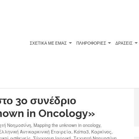
ΣΧΕΤΙΚΆ ΜΕ ΕΜΆΣ
ΠΛΗΡΟΦΟΡΙΕΣ
ΔΡΑΣΕΙΣ
ΕΤΑΙΡΕΊΑ
το 3o συνέδριο
nown in Oncology»
νητή Νοημοσύνη
,
Mapping the unknown in oncology
,
Ελληνική Αντικαρκινική Εταιρεία
,
Κάπα3
,
Καρκίνος
,
ικοί ασθενείς
,
Σύγχρονη Ιατρική
,
Τεχνητή Νοημοσύνη
,