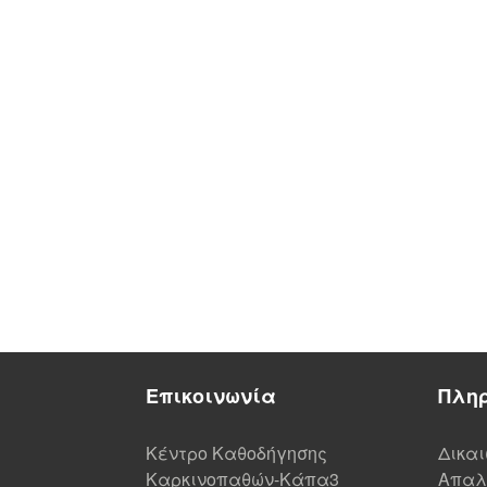
Επικοινωνία
Πλη
Κέντρο Καθοδήγησης
Δικα
Καρκινοπαθών-Κάπα3
Απαλ