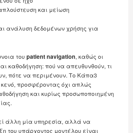
ένου σε ήχο
 απλούστευση και μείωση
αι ανάλυση δεδομένων χρήσης για
ννοια του
, καθώς οι
patient navigation
αι καθοδήγηση: πού να απευθυνθούν, τι
υν, πότε να περιμένουν. Το Κάπα3
ο κενό, προσφέροντας όχι απλώς
αθοδήγηση και κυρίως προσωποποιημένη
ίας.
θεί άλλη μία υπηρεσία, αλλά να
ξη του υπάρχοντος μοντέλου είναι