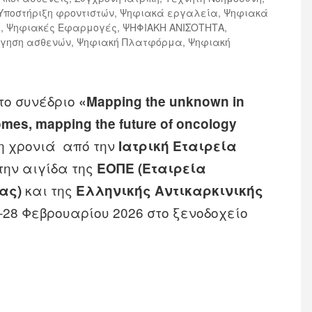
Υποστήριξη φροντιστών
,
Ψηφιακά εργαλεία
,
Ψηφιακά
ς
,
Ψηφιακές Εφαρμογές
,
ΨΗΦΙΑΚΗ ΑΝΙΣΟΤΗΤΑ
,
ήγηση ασθενών
,
Ψηφιακή Πλατφόρμα
,
Ψηφιακή
το συνέδριο
«Mapping the unknown in
omes,
mapping
the
future
of
oncology
τη χρονιά από την
Ιατρική Εταιρεία
την αιγίδα της
ΕΟΠΕ (Εταιρεία
και της
ας)
Ελληνικής Αντικαρκινικής
7–28 Φεβρουαρίου 2026 στο ξενοδοχείο