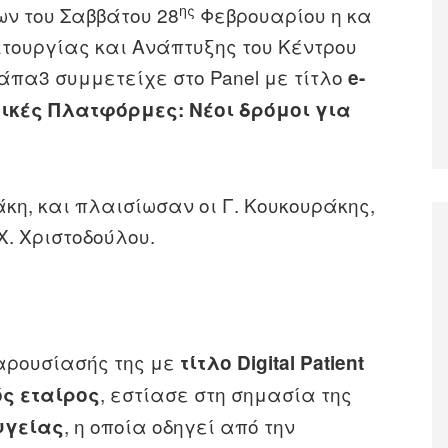
ης
ων του Σαββάτου 28
Φεβρουαρίου η κα
τουργίας και Ανάπτυξης του Κέντρου
πα3 συμμετείχε στο Panel με τίτλο
e-
τικές Πλατφόρμες: Νέοι δρόμοι για
δάκη, και πλαισίωσαν οι Γ. Κουκουράκης,
Χ. Χριστοδούλου.
αρουσίασής της με
τίτλο
Digital
Patient
, εστίασε στη σημασία της
ός εταίρος
, η οποία οδηγεί από την
υγείας