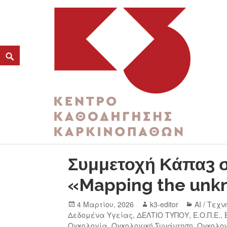
ΚΑΤΗΓΟΡΊΑ:
ΕΛΛΗΝΙΚΉ ΑΝΤΙΚΑΡΚΙΝΙΚΉ 
K3
ΚΕΝΤΡΟ ΚΑΘΟΔΗΓΗΣΗΣ ΚΑΡΚΙΝΟΠΑΘΩΝ
Συμμετοχή Κάπα3 σ
«Mapping the unk
4 Μαρτίου, 2026
k3-editor
AI / Τεχ
Δεδομένα Υγείας
,
ΔΕΛΤΙΟ ΤΥΠΟΥ
,
Ε.Ο.Π.Ε.
,
Ογκολογία
,
Ογκολογική Συνάντηση
,
Ογκολογ