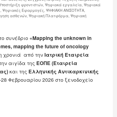
Υποστήριξη φροντιστών
,
Ψηφιακά εργαλεία
,
Ψηφιακά
ς
,
Ψηφιακές Εφαρμογές
,
ΨΗΦΙΑΚΗ ΑΝΙΣΟΤΗΤΑ
,
ήγηση ασθενών
,
Ψηφιακή Πλατφόρμα
,
Ψηφιακή
το συνέδριο
«Mapping the unknown in
omes,
mapping
the
future
of
oncology
τη χρονιά από την
Ιατρική Εταιρεία
την αιγίδα της
ΕΟΠΕ (Εταιρεία
και της
ας)
Ελληνικής Αντικαρκινικής
7–28 Φεβρουαρίου 2026 στο ξενοδοχείο