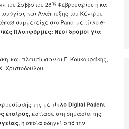
ης
ων του Σαββάτου 28
Φεβρουαρίου η κα
τουργίας και Ανάπτυξης του Κέντρου
πα3 συμμετείχε στο Panel με τίτλο
e-
τικές Πλατφόρμες: Νέοι δρόμοι για
δάκη, και πλαισίωσαν οι Γ. Κουκουράκης,
Χ. Χριστοδούλου.
αρουσίασής της με
τίτλο
Digital
Patient
, εστίασε στη σημασία της
ός εταίρος
, η οποία οδηγεί από την
υγείας