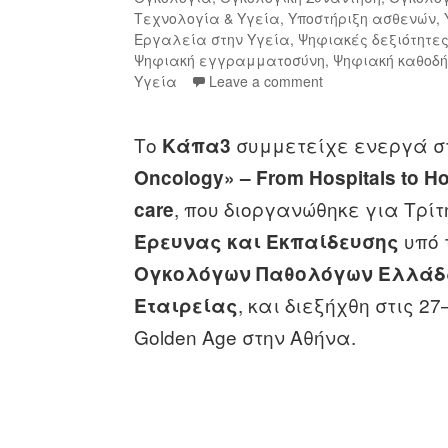
Τεχνολογία & Υγεία
,
Υποστήριξη ασθενών
,
Εργαλεία στην Υγεία
,
Ψηφιακές δεξιότητε
Ψηφιακή εγγραμματοσύνη
,
Ψηφιακή καθοδ
Υγεία
Leave a comment
Το
συμμετείχε ενεργά σ
Κάπα3
Oncolog
y» –
From
Hospitals
to
H
, που διοργανώθηκε για Τρί
care
υπό 
Έρευνας και Εκπαίδευσης
Ογκολόγων Παθολόγων Ελλάδ
, και διεξήχθη στις 2
Εταιρείας
Golden Age στην Αθήνα.