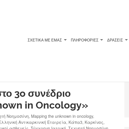
ΣΧΕΤΙΚΆ ΜΕ ΕΜΆΣ
ΠΛΗΡΟΦΟΡΙΕΣ
ΔΡΑΣΕΙΣ
το 3o συνέδριο
nown in Oncology»
νητή Νοημοσύνη
,
Mapping the unknown in oncology
,
Ελληνική Αντικαρκινική Εταιρεία
,
Κάπα3
,
Καρκίνος
,
ικοί ασθενείς
,
Σύγχρονη Ιατρική
,
Τεχνητή Νοημοσύνη
,