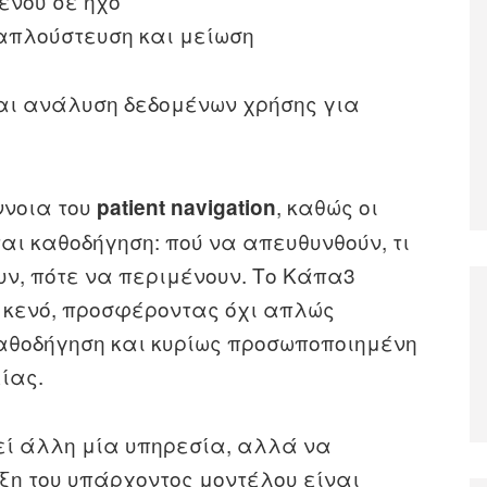
ένου σε ήχο
 απλούστευση και μείωση
αι ανάλυση δεδομένων χρήσης για
ννοια του
, καθώς οι
patient navigation
αι καθοδήγηση: πού να απευθυνθούν, τι
υν, πότε να περιμένουν. Το Κάπα3
ο κενό, προσφέροντας όχι απλώς
αθοδήγηση και κυρίως προσωποποιημένη
ίας.
θεί άλλη μία υπηρεσία, αλλά να
ξη του υπάρχοντος μοντέλου είναι