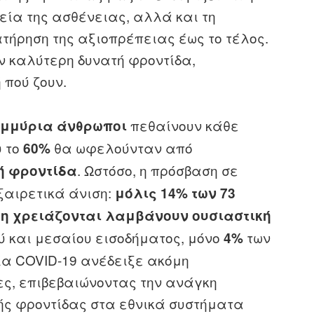
εία της ασθένειας, αλλά και τη
ατήρηση της αξιοπρέπειας έως το τέλος.
ην καλύτερη δυνατή φροντίδα,
 πού ζουν.
πεθαίνουν κάθε
ομμύρια άνθρωποι
υ το
θα ωφελούνταν από
60%
. Ωστόσο, η πρόσβαση σε
ή φροντίδα
ξαιρετικά άνιση:
μόλις 14% των 73
η χρειάζονται λαμβάνουν ουσιαστική
ύ και μεσαίου εισοδήματος, μόνο
των
4%
ία COVID-19 ανέδειξε ακόμη
ες, επιβεβαιώνοντας την ανάγκη
ής φροντίδας στα εθνικά συστήματα