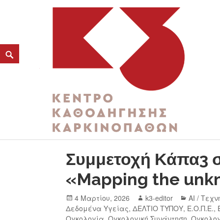
ΚΑΤΗΓΟΡΊΑ:
Ε.Ο.Π.Ε.
K3
ΚΕΝΤΡΟ ΚΑΘΟΔΗΓΗΣΗΣ ΚΑΡΚΙΝΟΠΑΘΩΝ
Συμμετοχή Κάπα3 σ
«Mapping the unk
4 Μαρτίου, 2026
k3-editor
AI / Τεχ
Δεδομένα Υγείας
,
ΔΕΛΤΙΟ ΤΥΠΟΥ
,
Ε.Ο.Π.Ε.
,
Ογκολογία
,
Ογκολογική Συνάντηση
,
Ογκολογ