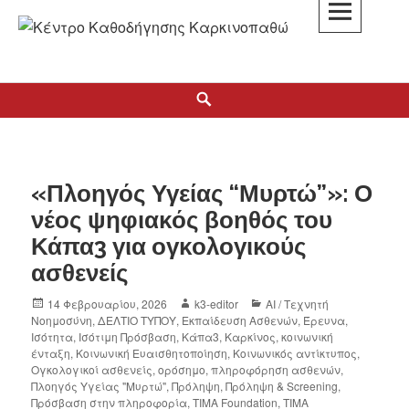
K3
ΚΕΝΤΡΟ ΚΑΘΟΔΗΓΗΣΗΣ ΚΑΡΚΙΝΟΠΑΘΩΝ
«Πλοηγός Υγείας “Μυρτώ”»: Ο
νέος ψηφιακός βοηθός του
Κάπα3 για ογκολογικούς
ασθενείς
14 Φεβρουαρίου, 2026
k3-editor
AI / Τεχνητή
Νοημοσύνη
,
ΔΕΛΤΙΟ ΤΥΠΟΥ
,
Εκπαίδευση Ασθενών
,
Έρευνα
,
Ισότητα
,
Ισότιμη Πρόσβαση
,
Κάπα3
,
Καρκίνος
,
κοινωνική
ένταξη
,
Κοινωνική Ευαισθητοποίηση
,
Κοινωνικός αντίκτυπος
,
Ογκολογικοί ασθενείς
,
ορόσημο
,
πληροφόρηση ασθενών
,
Πλοηγός Υγείας "Μυρτώ"
,
Πρόληψη
,
Πρόληψη & Screening
,
Πρόσβαση στην πληροφορία
,
ΤΙΜΑ Foundation
,
ΤΙΜΑ