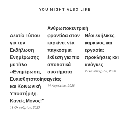
YOU MIGHT ALSO LIKE
Ανθρωποκεντρική
Δελτίο Τύπου
φροντίδα στον
Νέοι ενήλικες,
για την
καρκίνο: νέα
καρκίνος και
Εκδήλωση
παγκόσμια
εργασία:
Ενημέρωσης
έκθεση για πιο
προκλήσεις και
με τίτλο
αποδοτικά
ανάγκες
27 Ιανουαρίου, 2026
«Ενημέρωση,
συστήματα
Ευαισθητοποίηση
υγείας
14 Απριλίου, 2026
και Κοινωνική
Υποστήριξη.
Κανείς Μόνος!”
19 Οκτωβρίου, 2023