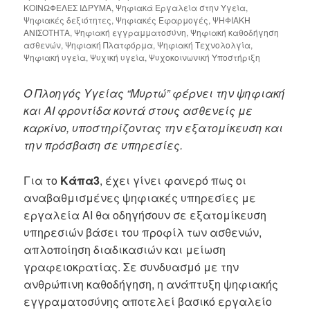
ΚΟΙΝΩΦΕΛΕΣ ΙΔΡΥΜΑ
,
Ψηφιακά Εργαλεία στην Υγεία
,
Ψηφιακές δεξιότητες
,
Ψηφιακές Εφαρμογές
,
ΨΗΦΙΑΚΗ
ΑΝΙΣΟΤΗΤΑ
,
Ψηφιακή εγγραμματοσύνη
,
Ψηφιακή καθοδήγηση
ασθενών
,
Ψηφιακή Πλατφόρμα
,
Ψηφιακή Τεχνολολγία
,
Ψηφιακή υγεία
,
Ψυχική υγεία
,
Ψυχοκοινωνική Υποστήριξη
Ο Πλοηγός Υγείας “Μυρτώ” φέρνει την ψηφιακή
και AI φροντίδα κοντά στους ασθενείς με
καρκίνο, υποστηρίζοντας την εξατομίκευση και
την πρόσβαση σε υπηρεσίες.
Για το
Κάπα3
, έχει γίνει φανερό πως οι
αναβαθμισμένες ψηφιακές υπηρεσίες με
εργαλεία AI θα οδηγήσουν σε εξατομίκευση
υπηρεσιών βάσει του προφίλ των ασθενών,
απλοποίηση διαδικασιών και μείωση
γραφειοκρατίας. Σε συνδυασμό με την
ανθρώπινη καθοδήγηση, η ανάπτυξη ψηφιακής
εγγραματοσύνης αποτελεί βασικό εργαλείο