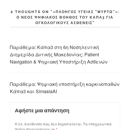
2 THOUGHTS ON “
«ΠΛΟΗΓΌΣ ΥΓΕΊΑΣ “ΜΥΡΤΏ”»:
Ο ΝΈΟΣ ΨΗΦΙΑΚΌΣ ΒΟΗΘΌΣ ΤΟΥ ΚΆΠΑ3 ΓΙΑ
ΟΓΚΟΛΟΓΙΚΟΎΣ ΑΣΘΕΝΕΊΣ
”
Παράθεμα:
Κάπα3 στη 6η Νοσηλευτική
Διημερίδα Δυτικής Μακεδονίας: Patient
Navigation & Ψηφιακή Υποστήριξη Ασθενών
Παράθεμα:
Ψηφιακή υποστήριξη καρκινοπαθών
Κάπα3 και SimasiaAI
Αφήστε μια απάντηση
Η ηλ. διεύθυνση σας δεν δημοσιεύεται.
Τα υποχρεωτικά
πεδία σημειώνονται με
*