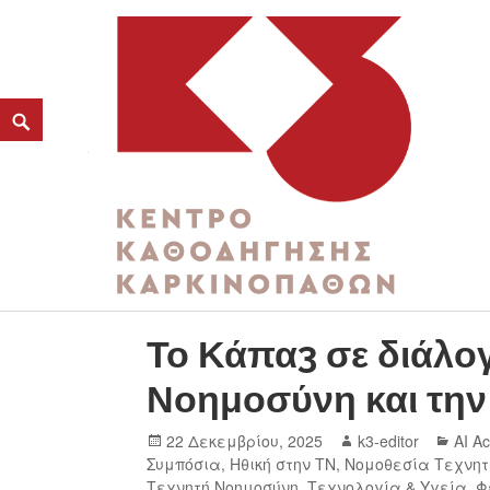
ΚΑΤΗΓΟΡΊΑ:
ΗΘΙΚΉ ΣΤΗΝ ΤΝ
K3
ΚΕΝΤΡΟ ΚΑΘΟΔΗΓΗΣΗΣ ΚΑΡΚΙΝΟΠΑΘΩΝ
Το Κάπα3 σε διάλογ
Νοημοσύνη και την
22 Δεκεμβρίου, 2025
k3-editor
AI Ac
Συμπόσια
,
Ηθική στην ΤΝ
,
Νομοθεσία Τεχνητ
Τεχνητή Νοημοσύνη
,
Τεχνολογία & Υγεία
,
Φ