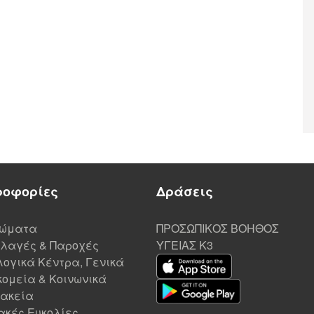
ροφορίες
Δράσεις
ιώματα
ΠΡΟΣΩΠΙΚΟΣ ΒΟΗΘΟΣ
λαγές & Παροχές
ΥΓΕΙΑΣ K3
ογικά Κέντρα, Γενικά
ομεία & Κοινωνικά
ακεία
ακές Ευκολίες