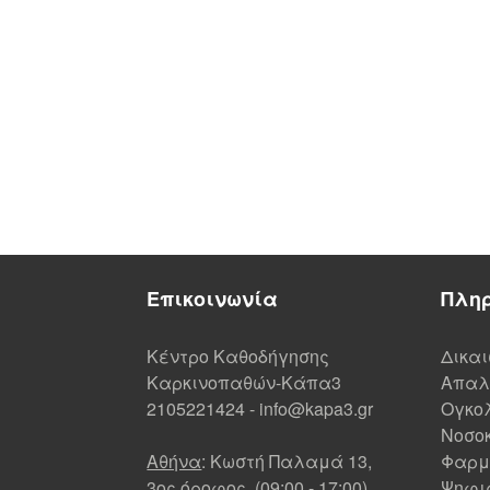
Επικοινωνία
Πλη
Κέντρο Καθοδήγησης
Δικα
Καρκινοπαθών-Κάπα3
Απαλ
2105221424
-
info@kapa3.gr
Ογκολ
Νοσοκ
Αθήνα
: Κωστή Παλαμά 13,
Φαρμ
3ος όροφος, (09:00 - 17:00)
Ψηφι