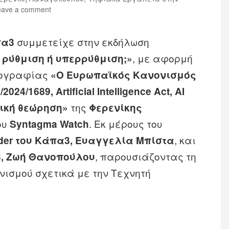
eave a comment
συμμετείχε στην εκδήλωση
πα3
, με αφορμή
 ρύθμιση ή υπερρύθμιση;»
ονογραφίας
«Ο Ευρωπαϊκός Κανονισμός
4/1689, Artificial Intelligence Act, AI
της
θική θεώρηση»
Φερενίκης
ου
. Εκ μέρους του
Syntagma Watch
, και
nder του Κάπα3, Ευαγγελία Μπίστα
, παρουσιάζοντας τη
3, Ζωή Θανοπούλου
ανισμού σχετικά με την Τεχνητή