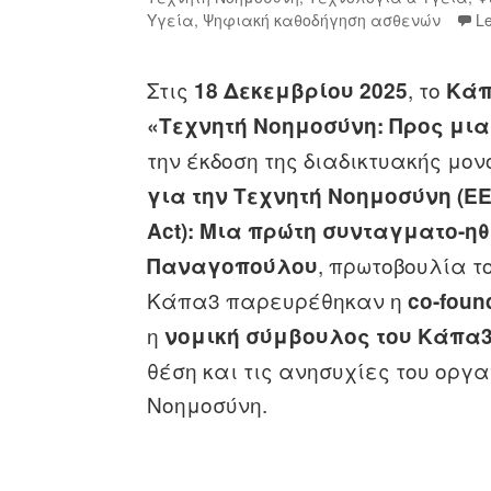
Υγεία
,
Ψηφιακή καθοδήγηση ασθενών
L
Στις
, το
18 Δεκεμβρίου 2025
Κά
«Τεχνητή Νοημοσύνη: Προς μια
την έκδοση της διαδικτυακής μ
για την Τεχνητή Νοημοσύνη (ΕΕ/202
Act): Μια πρώτη συνταγματο-η
, πρωτοβουλία τ
Παναγοπούλου
Κάπα3 παρευρέθηκαν η
co-fou
η
νομική σύμβουλος του Κάπα
θέση και τις ανησυχίες του οργ
Νοημοσύνη.