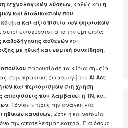
, καθώς και
ση τεχνολογικών λύσεων
η
μών και διαδικασιών που
ικότητα και αξιοπιστία των ψηφιακών
ί αυτοί ενισχύονται από την εμπειρία
και
 καθοδήγησης ασθενών
.
ξης με ηθική και νομική συνείδηση
παρουσίασε τα κύρια σημεία
γοπούλου
τας στην πρακτική εφαρμογή του
:
AI Act
ήτων και περιορισμών στη χρήση
, και
ις αποφάσεις που λαμβάνει η ΤΝ
. Τόνισε επίσης την ανάγκη για
δων
, ώστε η καινοτομία
ι ηθικών κανόνων
μόνο την αποτελεσματικότητα. Για όσους