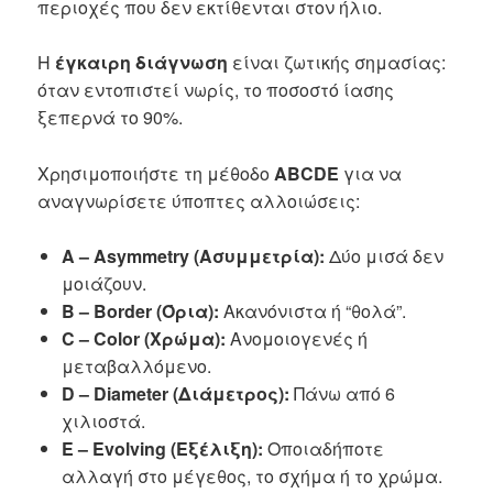
περιοχές που δεν εκτίθενται στον ήλιο.
Η
έγκαιρη διάγνωση
είναι ζωτικής σημασίας:
όταν εντοπιστεί νωρίς, το ποσοστό ίασης
ξεπερνά το 90%.
Χρησιμοποιήστε τη μέθοδο
ABCDE
για να
αναγνωρίσετε ύποπτες αλλοιώσεις:
A – Asymmetry (Ασυμμετρία):
Δύο μισά δεν
μοιάζουν.
B – Border (Όρια):
Ακανόνιστα ή “θολά”.
C – Color (Χρώμα):
Ανομοιογενές ή
μεταβαλλόμενο.
D – Diameter (Διάμετρος):
Πάνω από 6
χιλιοστά.
E – Evolving (Εξέλιξη):
Οποιαδήποτε
αλλαγή στο μέγεθος, το σχήμα ή το χρώμα.