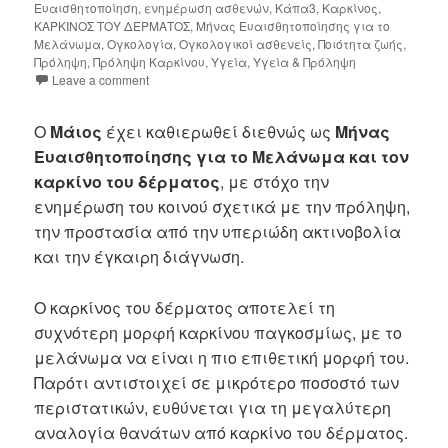
Ευαισθητοποίηση
,
ενημέρωση ασθενών
,
Κάπα3
,
Καρκίνος
,
ΚΑΡΚΙΝΟΣ ΤΟΥ ΔΕΡΜΑΤΟΣ
,
Μήνας Ευαισθητοποίησης για το
Μελάνωμα
,
Ογκολογία
,
Ογκολογικοί ασθενείς
,
Ποιότητα ζωής
,
Πρόληψη
,
Πρόληψη Καρκίνου
,
Υγεία
,
Υγεία & Πρόληψη
Leave a comment
Ο
Μάιος
έχει καθιερωθεί διεθνώς ως
Μήνας
Ευαισθητοποίησης για το Μελάνωμα και τον
καρκίνο του δέρματος
, με στόχο την
ενημέρωση του κοινού σχετικά με την πρόληψη,
την προστασία από την υπεριώδη ακτινοβολία
και την έγκαιρη διάγνωση.
Ο καρκίνος του δέρματος αποτελεί τη
συχνότερη μορφή καρκίνου παγκοσμίως, με το
μελάνωμα να είναι η πιο επιθετική μορφή του.
Παρότι αντιστοιχεί σε μικρότερο ποσοστό των
περιστατικών, ευθύνεται για τη μεγαλύτερη
αναλογία θανάτων από καρκίνο του δέρματος.