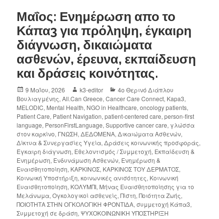
Μαΐος: Ενημέρωση απο το
Κάπα3 για πρόληψη, έγκαιρη
διάγνωση, δικαιώματα
ασθενών, έρευνα, εκπαίδευση
και δράσεις κοινότητας.
9 Μαΐου, 2026
k3-editor
4ο Θερινό Διάπλου
Βουλιαγμένης
,
All.Can Greece
,
Cancer Care Connect
,
Kapa3
,
MELODIC
,
Mental Health
,
NGO in Healthcare
,
oncology patients
,
Patient Care
,
Patient Navigation
,
patient-centered care
,
person-first
language
,
PersonFirstLanguage
,
Supportive cancer care
,
γλώσσα
στον καρκίνο
,
ΓΝΩΣΗ
,
ΔΕΔΟΜΕΝΑ
,
Δικαιώματα Ασθενών
,
Δίκτυα & Συνεργασίες Υγεία
,
Δράσεις κοινωνικής προσφοράς
,
Έγκαιρη διάγνωση
,
Εθελοντισμός / Συμμετοχή
,
Εκπαίδευση &
Ενημέρωση
,
Ενδυνάμωση Ασθενών
,
Ενημέρωση &
Ευαισθητοποίηση
,
ΚΑΡΚΙΝΟΣ
,
ΚΑΡΚΙΝΟΣ ΤΟΥ ΔΕΡΜΑΤΟΣ
,
Κοινωική Υποστήριξη
,
κοινωνικές ανισότητες
,
Κοινωνική
Ευαισθητοποίηση
,
ΚΟΛΥΜΠΙ
,
Μήνας Ευαισθητοποίησης για το
Μελάνωμα
,
Ογκολογικοί ασθενείς
,
Πίστη
,
Ποιότητα Ζωής
,
ΠΟΙΟΤΗΤΑ ΣΤΗΝ ΟΓΚΟΛΟΓΙΚΗ ΦΡΟΝΤΙΔΑ
,
συμμετοχή Κάπα3
,
Συμμετοχή σε δράση
,
ΨΥΧΟΚΟΙΝΩΝΙΚΗ ΥΠΟΣΤΗΡΙΞΗ