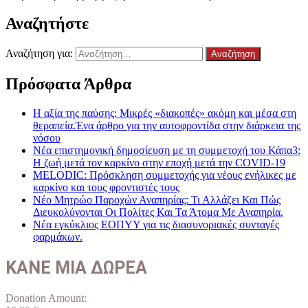
Αναζητήστε
Αναζήτηση για:
Πρόσφατα Άρθρα
Η αξία της παύσης: Μικρές «διακοπές» ακόμη και μέσα στη
θεραπεία.Ένα άρθρο για την αυτοφροντίδα στην διάρκεια της
νόσου
Νέα επιστημονική δημοσίευση με τη συμμετοχή του Κάπα3:
Η ζωή μετά τον καρκίνο στην εποχή μετά την COVID-19
MELODIC: Πρόσκληση συμμετοχής για νέους ενήλικες με
καρκίνο και τους φροντιστές τους
Νέο Μητρώο Παροχών Αναπηρίας: Τι Αλλάζει Και Πώς
Διευκολύνονται Οι Πολίτες Και Τα Άτομα Με Αναπηρία.
Νέα εγκύκλιος ΕΟΠΥΥ για τις διασυνοριακές συνταγές
φαρμάκων.
ΚΑΝΕ ΜΙΑ ΔΩΡΕΑ
Donation Amount: