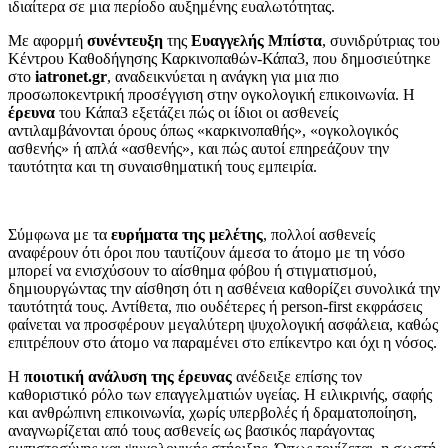
ιδιαίτερα σε μια περίοδο αυξημένης ευαλωτότητας.
Με αφορμή
συνέντευξη
της
Ευαγγελής Μπίστα
, συνιδρύτριας του
Κέντρου Καθοδήγησης Καρκινοπαθών-Κάπα3, που δημοσιεύτηκε
στο
iatronet.gr
, αναδεικνύεται η ανάγκη για μια πιο
προσωποκεντρική προσέγγιση στην ογκολογική επικοινωνία. Η
έρευνα
του Κάπα3 εξετάζει πώς οι ίδιοι οι ασθενείς
αντιλαμβάνονται όρους όπως «καρκινοπαθής», «ογκολογικός
ασθενής» ή απλά «ασθενής», και πώς αυτοί επηρεάζουν την
ταυτότητα και τη συναισθηματική τους εμπειρία.
Σύμφωνα με τα
ευρήματα της μελέτης
, πολλοί ασθενείς
αναφέρουν ότι όροι που ταυτίζουν άμεσα το άτομο με τη νόσο
μπορεί να ενισχύσουν το αίσθημα φόβου ή στιγματισμού,
δημιουργώντας την αίσθηση ότι η ασθένεια καθορίζει συνολικά την
ταυτότητά τους. Αντίθετα, πιο ουδέτερες ή person-first εκφράσεις
φαίνεται να προσφέρουν μεγαλύτερη ψυχολογική ασφάλεια, καθώς
επιτρέπουν στο άτομο να παραμένει στο επίκεντρο και όχι η νόσος.
Η
ποιοτική ανάλυση της έρευνας
ανέδειξε επίσης τον
καθοριστικό ρόλο των επαγγελματιών υγείας. Η ειλικρινής, σαφής
και ανθρώπινη επικοινωνία, χωρίς υπερβολές ή δραματοποίηση,
αναγνωρίζεται από τους ασθενείς ως βασικός παράγοντας