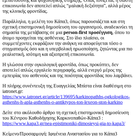
εμπιστοσύνης και ψυχολογικής στήριξης. Όπως τονίζεται, η σωστή
επικοινωνία δεν αποτελεί απλώς “μαλακή δεξιότητα”, αλλά μέρος
της κλινικής φροντίδας.
Παράλληλα, η μελέτη του Κάπα3, όπως παρουσιάζεται και στη
σχετική επιστημονική δημοσίευση του οργανισμού, αναδεικνύει τη
σημασία της μετάβασης σε μια
person-first προσέγγιση
, όπου το
άτομο προηγείται της ασθένειας. Στο ίδιο πλαίσιο, οι
συμμετέχοντες εκφράζουν την ανάγκη να αποφεύγεται τόσο ο
στιγματισμός όσο και η υπερβολική ηρωοποίηση, ζητώντας μια πιο
ρεαλιστική, ισότιμη και αξιοπρεπή επικοινωνία.
Η γλώσσα στην ογκολογική φροντίδα, όπως προκύπτει, δεν
αποτελεί απλώς εργαλείο περιγραφής, αλλά ενεργό μέρος της
εμπειρίας του ασθενούς και της ποιότητας φροντίδας που λαμβάνει.
Η πλήρης συνέντευξη της Ευαγγελίας Μπίστα είναι διαθέσιμη στο
iatronet.gr:
https://www.iatronet.gr/article/139695/karkinopathhs-ogkologikos-
asthenhs-h-apla-asthenhs-o-antiktypos-ton-lexeon-ston-karkino
Δείτε στο ακόλουθο άρθρο τη σχετική επιστημονική δημοσίευση
του Κέντρου Καθοδήγησης Καρκινοπαθών-Κάπα3 :
https://www.kapa3.gr/nea-epistimoniki-dimosieysi-gia-to-kapa3/
Κείμενο/Προσαρμογή: Ιφιγένεια Αναστασίου για το Κάπα3