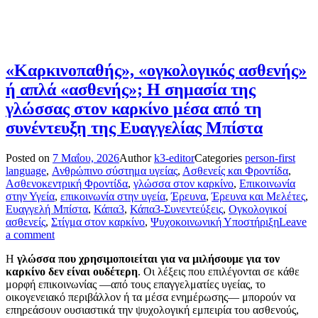
«Καρκινοπαθής», «ογκολογικός ασθενής»
ή απλά «ασθενής»; Η σημασία της
γλώσσας στον καρκίνο μέσα από τη
συνέντευξη της Ευαγγελίας Μπίστα
Posted on
7 Μαΐου, 2026
Author
k3-editor
Categories
person-first
language
,
Ανθρώπινο σύστημα υγείας
,
Ασθενείς και Φροντίδα
,
Ασθενοκεντρική Φροντίδα
,
γλώσσα στον καρκίνο
,
Επικοινωνία
στην Υγεία
,
επικοινωνία στην υγεία
,
Έρευνα
,
Έρευνα και Μελέτες
,
Ευαγγελή Μπίστα
,
Κάπα3
,
Κάπα3-Συνεντεύξεις
,
Ογκολογικοί
ασθενείς
,
Στίγμα στον καρκίνο
,
Ψυχοκοινωνική Υποστήριξη
Leave
a comment
Η
γλώσσα που χρησιμοποιείται για να μιλήσουμε για τον
καρκίνο δεν είναι ουδέτερη
. Οι λέξεις που επιλέγονται σε κάθε
μορφή επικοινωνίας —από τους επαγγελματίες υγείας, το
οικογενειακό περιβάλλον ή τα μέσα ενημέρωσης— μπορούν να
επηρεάσουν ουσιαστικά την ψυχολογική εμπειρία του ασθενούς,