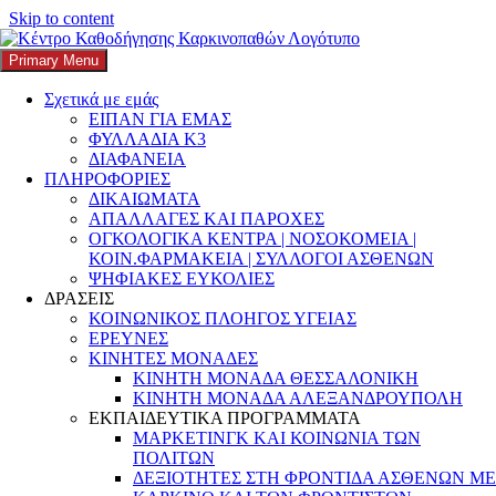
Skip to content
Search
Αναζήτηση για:
Primary Menu
K3
ΚΕΝΤΡΟ ΚΑΘΟΔΗΓΗΣΗΣ ΚΑΡΚΙΝΟΠΑΘΩΝ
Σχετικά με εμάς
Κατηγορία:
γλώσσα στον
ΕΙΠΑΝ ΓΙΑ ΕΜΑΣ
ΦΥΛΛΑΔΙΑ Κ3
καρκίνο
ΔΙΑΦΑΝΕΙΑ
ΠΛΗΡΟΦΟΡΙΕΣ
ΔΙΚΑΙΩΜΑΤΑ
ΑΠΑΛΛΑΓΕΣ ΚΑΙ ΠΑΡΟΧΕΣ
ΟΓΚΟΛΟΓΙΚΑ ΚΕΝΤΡΑ | ΝΟΣΟΚΟΜΕΙΑ |
Μαΐος: Ενημέρωση απο το Κάπα3 για
ΚΟΙΝ.ΦΑΡΜΑΚΕΙΑ | ΣΥΛΛΟΓΟΙ ΑΣΘΕΝΩΝ
ΨΗΦΙΑΚΕΣ ΕΥΚΟΛΙΕΣ
πρόληψη, έγκαιρη διάγνωση, δικαιώματα
ΔΡΑΣΕΙΣ
ασθενών, έρευνα, εκπαίδευση και δράσεις
ΚΟΙΝΩΝΙΚΟΣ ΠΛΟΗΓΟΣ ΥΓΕΙΑΣ
ΕΡΕΥΝΕΣ
κοινότητας.
ΚΙΝΗΤΕΣ ΜΟΝΑΔΕΣ
ΚΙΝΗΤΗ ΜΟΝΑΔΑ ΘΕΣΣΑΛΟΝΙΚΗ
Posted on
9 Μαΐου, 2026
9 Μαΐου, 2026
Author
k3-editor
Categories
ΚΙΝΗΤΗ ΜΟΝΑΔΑ ΑΛΕΞΑΝΔΡΟΥΠΟΛΗ
4ο Θερινό Διάπλου Βουλιαγμένης
,
All.Can Greece
,
Cancer Care
ΕΚΠΑΙΔΕΥΤΙΚΑ ΠΡΟΓΡΑΜΜΑΤΑ
Connect
,
Kapa3
,
MELODIC
,
Mental Health
,
NGO in Healthcare
,
ΜΑΡΚΕΤΙΝΓΚ ΚΑΙ ΚΟΙΝΩΝΙΑ ΤΩΝ
oncology patients
,
Patient Care
,
Patient Navigation
,
patient-centered
ΠΟΛΙΤΩΝ
care
,
person-first language
,
PersonFirstLanguage
,
Supportive cancer
ΔΕΞΙΟΤΗΤΕΣ ΣΤΗ ΦΡΟΝΤΙΔΑ ΑΣΘΕΝΩΝ ΜΕ
care
,
γλώσσα στον καρκίνο
,
ΓΝΩΣΗ
,
ΔΕΔΟΜΕΝΑ
,
Δικαιώματα