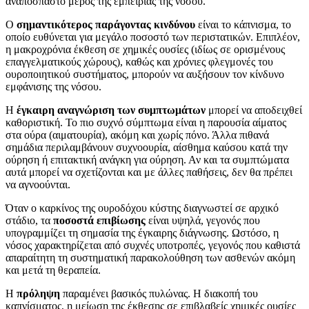
αναπόσπαστο μέρος της εμπειρίας της νόσου.
Ο
σημαντικότερος παράγοντας κινδύνου
είναι το κάπνισμα, το
οποίο ευθύνεται για μεγάλο ποσοστό των περιστατικών. Επιπλέον,
η μακροχρόνια έκθεση σε χημικές ουσίες (ιδίως σε ορισμένους
επαγγελματικούς χώρους), καθώς και χρόνιες φλεγμονές του
ουροποιητικού συστήματος, μπορούν να αυξήσουν τον κίνδυνο
εμφάνισης της νόσου.
Η
έγκαιρη αναγνώριση των συμπτωμάτων
μπορεί να αποδειχθεί
καθοριστική. Το πιο συχνό σύμπτωμα είναι η παρουσία αίματος
στα ούρα (αιματουρία), ακόμη και χωρίς πόνο. Άλλα πιθανά
σημάδια περιλαμβάνουν συχνοουρία, αίσθημα καύσου κατά την
ούρηση ή επιτακτική ανάγκη για ούρηση. Αν και τα συμπτώματα
αυτά μπορεί να σχετίζονται και με άλλες παθήσεις, δεν θα πρέπει
να αγνοούνται.
Όταν ο καρκίνος της ουροδόχου κύστης διαγνωστεί σε αρχικό
στάδιο, τα
ποσοστά επιβίωσης
είναι υψηλά, γεγονός που
υπογραμμίζει τη σημασία της έγκαιρης διάγνωσης. Ωστόσο, η
νόσος χαρακτηρίζεται από συχνές υποτροπές, γεγονός που καθιστά
απαραίτητη τη συστηματική παρακολούθηση των ασθενών ακόμη
και μετά τη θεραπεία.
Η
πρόληψη
παραμένει βασικός πυλώνας. Η διακοπή του
καπνίσματος, η μείωση της έκθεσης σε επιβλαβείς χημικές ουσίες