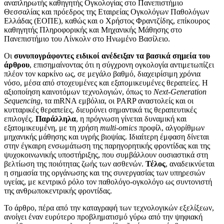
αναπληρωτής καθηγητής Ογκολογίας στο Πανεπιστήμιο
Θεσσαλίας και πρόεδρος της Εταιρείας Ογκολόγων Παθολόγων
Ελλάδας (ΕΟΠΕ), καθώς και ο Χρήστος Φραντζίδης, επίκουρος
καθηγητής Πληροφορικής και Μηχανικής Μάθησης στο
Πανεπιστήμιο του Λίνκολν στο Ηνωμένο Βασίλειο.
Οι
συνυπογράφοντες ειδικοί ανέδειξαν τα βασικά σημεία του
άρθρου
, επισημαίνοντας ότι η σύγχρονη ογκολογία αντιμετωπίζει
πλέον τον καρκίνο ως, σε μεγάλο βαθμό, διαχειρίσιμη χρόνια
νόσο, μέσα από στοχευμένες και εξατομικευμένες θεραπείες. Η
αξιοποίηση καινοτόμων τεχνολογιών, όπως το
Next-Generation
Sequencing
, τα mRNA εμβόλια, οι PARP αναστολείς και οι
κυτταρικές θεραπείες, διευρύνει σημαντικά τις θεραπευτικές
επιλογές.
Παράλληλα
, η πρόγνωση γίνεται δυναμική και
εξατομικευμένη, με τη χρήση
multi-omics
προφίλ, αλγορίθμων
μηχανικής μάθησης και υγρής βιοψίας. Ιδιαίτερη έμφαση δίνεται
στην έγκαιρη ενσωμάτωση της παρηγορητικής φροντίδας και της
ψυχοκοινωνικής υποστήριξης, που συμβάλλουν ουσιαστικά στη
βελτίωση της ποιότητας ζωής των ασθενών.
Τέλος
, αναδεικνύεται
η σημασία της οργάνωσης και της συνεργασίας των υπηρεσιών
υγείας, με κεντρικό ρόλο τον παθολόγο-ογκολόγο ως συντονιστή
της ανθρωποκεντρικής φροντίδας.
Το άρθρο, πέρα από την καταγραφή των τεχνολογικών εξελίξεων,
ανοίγει έναν ευρύτερο προβληματισμό γύρω από την ψηφιακή