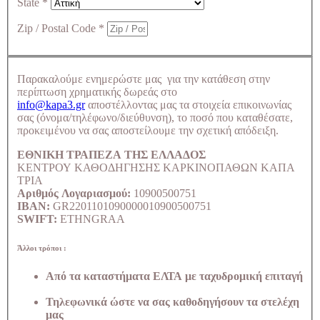
State
*
Zip / Postal Code
*
Παρακαλούμε ενημερώστε μας για την κατάθεση στην
περίπτωση χρηματικής δωρεάς στο
info@kapa3.gr
αποστέλλοντας μας τα στοιχεία επικοινωνίας
σας (όνομα/τηλέφωνο/διεύθυνση), το ποσό που καταθέσατε,
προκειμένου να σας αποστείλουμε την σχετική απόδειξη.
ΕΘΝΙΚΗ ΤΡΑΠΕΖΑ ΤΗΣ ΕΛΛΑΔΟΣ
ΚΕΝΤΡΟΥ ΚΑΘΟΔΗΓΗΣΗΣ ΚΑΡΚΙΝΟΠΑΘΩΝ ΚΑΠΑ
ΤΡΙΑ
Αριθμός Λογαριασμού:
10900500751
IBAN:
GR2201101090000010900500751
SWIFT:
ETHNGRAA
Άλλοι τρόποι :
Από τα καταστήματα ΕΛΤΑ με ταχυδρομική επιταγή
Τηλεφωνικά ώστε να σας καθοδηγήσουν τα στελέχη
μας