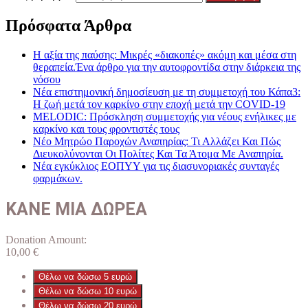
Πρόσφατα Άρθρα
Η αξία της παύσης: Μικρές «διακοπές» ακόμη και μέσα στη
θεραπεία.Ένα άρθρο για την αυτοφροντίδα στην διάρκεια της
νόσου
Νέα επιστημονική δημοσίευση με τη συμμετοχή του Κάπα3:
Η ζωή μετά τον καρκίνο στην εποχή μετά την COVID-19
MELODIC: Πρόσκληση συμμετοχής για νέους ενήλικες με
καρκίνο και τους φροντιστές τους
Νέο Μητρώο Παροχών Αναπηρίας: Τι Αλλάζει Και Πώς
Διευκολύνονται Οι Πολίτες Και Τα Άτομα Με Αναπηρία.
Νέα εγκύκλιος ΕΟΠΥΥ για τις διασυνοριακές συνταγές
φαρμάκων.
ΚΑΝΕ ΜΙΑ ΔΩΡΕΑ
Donation Amount:
10,00
€
Θέλω να δώσω 5 ευρώ
Θέλω να δώσω 10 ευρώ
Θέλω να δώσω 20 ευρώ