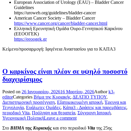
European Association of Urology (EAU) – Bladder Cancer
Guidelines
https://uroweb.org/guidelines/bladder-cancer
American Cancer Society – Bladder Cancer
https://www.cancer.org/cancer/bladder-cancer.html
Ελληνική Ερευνητική Ομάδα Ουρο-Γεννητικού Καρκίνου
(ΕΕΟΟΓΕΚ)
https://eeoogek.gr
Κείμενο/προσαρμογή: Ιφιγένεια Αναστασίου για το ΚΑΠΑ3
Ο καρκίνος είναι πλέον σε υψηλό ποσοστό
διαχειρίσιμος
Posted on
26 Ιανουαρίου, 2026
16 Μαρτίου, 2026
Author
k3-
editor
Categories
Βήμα της Κυριακής
,
ΔΕΛΤΙΟ ΤΥΠΟΥ
,
Διεπιστημονική προσέγγιση
,
Εξατομικευμένη ιατρική
,
Έρευνα και
Τεχνολογία
,
Ευάλωτες Ομάδες
,
Κάπα3 - Δράσεις και παρεμβάσεις
,
περιοδικό Vita
,
Πρόληψη και θεραπεία
,
Σύγχρονη Ιατρική
,
Υγειονομική Πολιτική
Leave a comment
Στο
ΒΗΜΑ της Κυριακής
και στο περιοδικό
Vita
της 25ης