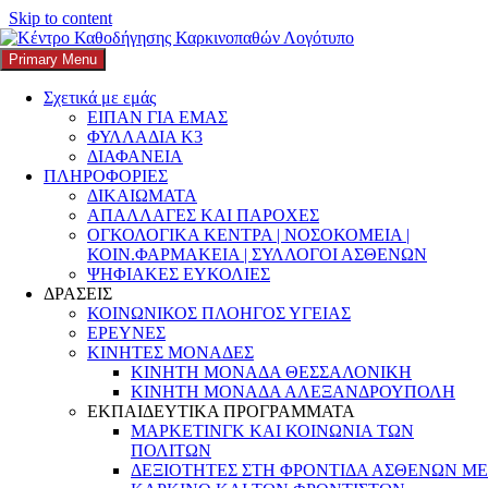
Skip to content
Search
Αναζήτηση για:
Primary Menu
K3
ΚΕΝΤΡΟ ΚΑΘΟΔΗΓΗΣΗΣ ΚΑΡΚΙΝΟΠΑΘΩΝ
Σχετικά με εμάς
Κατηγορία:
Πρόληψη και
ΕΙΠΑΝ ΓΙΑ ΕΜΑΣ
ΦΥΛΛΑΔΙΑ Κ3
θεραπεία
ΔΙΑΦΑΝΕΙΑ
ΠΛΗΡΟΦΟΡΙΕΣ
ΔΙΚΑΙΩΜΑΤΑ
ΑΠΑΛΛΑΓΕΣ ΚΑΙ ΠΑΡΟΧΕΣ
ΟΓΚΟΛΟΓΙΚΑ ΚΕΝΤΡΑ | ΝΟΣΟΚΟΜΕΙΑ |
Μήνας Ευαισθητοποίησης για τον
ΚΟΙΝ.ΦΑΡΜΑΚΕΙΑ | ΣΥΛΛΟΓΟΙ ΑΣΘΕΝΩΝ
ΨΗΦΙΑΚΕΣ ΕΥΚΟΛΙΕΣ
Καρκίνο της Ουροδόχου Κύστης:
ΔΡΑΣΕΙΣ
Ενημέρωση και πρόληψη
ΚΟΙΝΩΝΙΚΟΣ ΠΛΟΗΓΟΣ ΥΓΕΙΑΣ
ΕΡΕΥΝΕΣ
ΚΙΝΗΤΕΣ ΜΟΝΑΔΕΣ
Posted on
7 Μαΐου, 2026
Author
k3-editor
Categories
ΔΙΑΓΝΩΣΗ
,
ΚΙΝΗΤΗ ΜΟΝΑΔΑ ΘΕΣΣΑΛΟΝΙΚΗ
Δικαίωμα στην Υγεία
,
Ελλάδα
,
Ενημέρωση & Ευαισθητοποίηση
,
ΚΙΝΗΤΗ ΜΟΝΑΔΑ ΑΛΕΞΑΝΔΡΟΥΠΟΛΗ
ενημέρωση ασθενών
,
επιβίωση από καρκίνο
,
Ευρώπη
,
Κάπα3
,
ΕΚΠΑΙΔΕΥΤΙΚΑ ΠΡΟΓΡΑΜΜΑΤΑ
ΚΑΠΝΙΣΜΑ
,
Καρκίνος
,
Καρκίνος Ουροδόχου Κύστης
,
Μήνας
ΜΑΡΚΕΤΙΝΓΚ ΚΑΙ ΚΟΙΝΩΝΙΑ ΤΩΝ
Ευαισθητοποίησης
,
Πρόληψη και θεραπεία
,
Πρόληψη Καρκίνου
,
ΠΟΛΙΤΩΝ
ΠΡΟΦΥΛΑΞΗ
,
Στατιστικά
1 Comment
ΔΕΞΙΟΤΗΤΕΣ ΣΤΗ ΦΡΟΝΤΙΔΑ ΑΣΘΕΝΩΝ ΜΕ