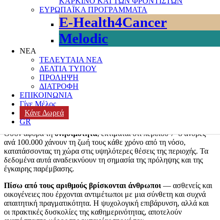
ΚΑΡΚΙΝΟ ΚΑΙ ΤΩΝ ΦΡΟΝΤΙΣΤΩΝ
Ο
Μάιος
έχει καθιερωθεί διεθνώς ως
Μήνας Ευαισθητοποίησης
ΕΥΡΩΠΑΪΚΑ ΠΡΟΓΡΑΜΜΑΤΑ
για τον Καρκίνο της Ουροδόχου Κύστης
, με πρωτοβουλίες από
E-Health4Cancer
διεθνείς οργανισμούς υγείας και συλλόγους ασθενών, με στόχο την
ενημέρωση του κοινού, την προώθηση της πρόληψης και την
Melodic
ενίσχυση της έγκαιρης διάγνωσης.
ΝΕΑ
Ο
καρκίνος
της
ουροδόχου κύστης
συγκαταλέγεται στις
ΤΕΛΕΥΤΑΙΑ ΝΕΑ
συχνότερες μορφές καρκίνου παγκοσμίως, με εκατοντάδες χιλιάδες
ΔΕΛΤΙΑ ΤΥΠΟΥ
νέα περιστατικά κάθε χρόνο. Στην
Ευρώπη
, αποτελεί έναν από
ΠΡΟΛΗΨΗ
τους πιο συχνούς ουρολογικούς καρκίνους, με σημαντικά
ΔΙΑΤΡΟΦΗ
υψηλότερη επίπτωση στους άνδρες σε σχέση με τις γυναίκες.
ΕΠΙΚΟΙΝΩΝΙΑ
Γίνε Μέλος
Στην
Ελλάδα
, τα στοιχεία είναι ιδιαίτερα ανησυχητικά. Η χώρα
Κάνε Δωρεά
καταγράφει το υψηλότερο ποσοστό εμφάνισης στη Νότια Ευρώπη,
GR
με περίπου 39,7 νέα περιστατικά ανά 100.000 άνδρες ετησίως.
Όσον αφορά τη
θνησιμότητα
, εκτιμάται ότι περίπου 7–8 άνδρες
ανά 100.000 χάνουν τη ζωή τους κάθε χρόνο από τη νόσο,
κατατάσσοντας τη χώρα στις υψηλότερες θέσεις της περιοχής. Τα
δεδομένα αυτά αναδεικνύουν τη σημασία της πρόληψης και της
έγκαιρης παρέμβασης.
Πίσω από τους αριθμούς βρίσκονται άνθρωποι
— ασθενείς και
οικογένειες που έρχονται αντιμέτωποι με μια σύνθετη και συχνά
απαιτητική πραγματικότητα. Η ψυχολογική επιβάρυνση, αλλά και
οι πρακτικές δυσκολίες της καθημερινότητας, αποτελούν