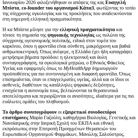
Ιανουαρίου 2026 φιλοξενήθηκαν οι απόψεις της κας
Ευαγγελή
Μπίστα
,
co-founder του οργανισμού Κάπα3
, φωτίζοντας το τοπίο
της σύγχρονης ογκολογίας και τις προκλήσεις που αναδεικνύονται
στη σημερινή ελληνική πραγματικότητα.
Η κα Μπίστα μίλησε για την
ελληνική πραγματικότητα
και
τόνισε τη σημασία της
ψηφιακής τεχνολογίας
ως πυλώνα της
σύγχρονης υγειονομικής πολιτικής, ειδικά στον τομέα του
καρκίνου, όπου η φροντίδα είναι σύνθετη, μακρόχρονη και βαθιά
ανθρωποκεντρική. Όπως ανέφερε, η Ελλάδα έχει ήδη καταγράψει
μετρήσιμα βήματα προόδου: η ηλεκτρονική και άυλη
συνταγογράφηση, τα ογκολογικά μητρώα, ο Εθνικός Φάκελος
Υγείας και εφαρμογές όπως το
MyHealthApp
δημιουργούν
προϋποθέσεις για πιο συντονισμένη και διαφανή φροντίδα. Όπως
επισημαίνεται, όταν οι επαγγελματίες υγείας, αλλά και οι ίδιοι οι
ασθενείς, διαθέτουν τις κατάλληλες ψηφιακές δεξιότητες,
ενισχύεται η αυτονομία τους, βελτιώνονται τα θεραπευτικά
αποτελέσματα και περιορίζονται οι ανισότητες, ιδιαίτερα για τις πιο
ευάλωτες ομάδες του πληθυσμού.
Το άρθρο συνυπογράφουν
οι
εξαιρετικοί συνοδοιπόροι
επιστήμονες
Μαρία Γαζούλη, καθηγήτρια Βιολογίας, Γενετικής και
Νανοϊατρικής στην Ιατρική Σχολή του ΕΚΠΑ και εθνική
εκπρόσωπος στην Επιτροπή Προηγμένων Θεραπειών του
Ευρωπαϊκού Οργανισμού Φαρμάκων, Μανώλης Σαλούστρος,