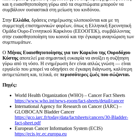
και η ευαισθητοποίηση γύρω από τα συμπτώματα μπορούν να
συμβάλουν ουσιαστικά στη μείωση του κινδύνου.
Στην
Ελλάδα
, δράσεις ενημέρωσης υλοποιούνται και με τη
συμμετοχή επιστημονικών φορέων, όπως η Ελληνική Ερευνητική
Ομάδα Ουρο-Γεννητικού Καρκίνου (ΕΕΟΟΓΕΚ), συμβάλλοντας
στην ευαισθητοποίηση του κοινού και την έγκαιρη αναγνώριση των
συμπτωμάτων.
Ο
Μήνας Ευαισθητοποίησης για τον Καρκίνο της Ουροδόχου
Κύστης
αποτελεί μια σημαντική ευκαιρία να ανοίξει η συζήτηση
γύρω από τη νόσο. Η ενημέρωση δεν είναι απλώς γνώση — είναι
εργαλείο που μπορεί να οδηγήσει σε έγκαιρη διάγνωση, καλύτερη
αντιμετώπιση και, τελικά, σε
περισσότερες ζωές που σώζονται.
Πηγές:
World Health Organization (WHO) – Cancer Fact Sheets
https://www.who.int/news-room/fact-sheets/detail/cancer
International Agency for Research on Cancer (IARC) –
GLOBOCAN Bladder Cancer
https://gco.iarc.fr/today/data/factsheets/cancers/30-Bladder-
fact-sheet.pdf
European Cancer Information System (ECIS)
https://ecis.jrc.ec.europa.eu