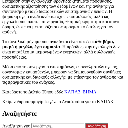
μετάβαση στην ογκολογική φροντίδα: ζητήματα πρόσβασης,
ουσιαστικής αξιοποίησης των δεδομένων και της ανάγκης για
συντονισμό μεταξύ διαφορετικών επιστημονικών πεδίων. Η
ψηφιακή υγεία αναδεικνύεται όχι ως αυτοσκοπός, αλλά ως
εργαλείο που απαιτεί συνεργασία, θεσμική ωριμότητα και κοινό
όραμα, ώστε να μεταφράζεται σε πραγματικό όφελος για τον
ασθενή.
Το συνολικό μήνυμα που αναδύεται είναι σαφές:
κάθε βήμα,
μικρό ή μεγάλο, έχει σημασία
. Η πρόοδος στην ογκολογία δεν
είναι αποτέλεσμα μεμονωμένων ενεργειών, αλλά συλλογικής
προσπάθειας.
Μέσα από τη συνεργασία επιστημόνων, επαγγελματιών υγείας,
οργανισμών και ασθενών, μπορούν να δημιουργηθούν συνθήκες
ουσιαστικής και διαρκούς αλλαγής, με επίκεντρο τον άνθρωπο και
τις πραγματικές του ανάγκες.
Κατεβάστε το Δελτίο Τύπου εδώ:
ΚΑΠΑ3_ΒΗΜΑ
Κείμενο/προσαρμογή: Ιφιγένεια Αναστασίου για το ΚΑΠΑ3
Αναζητήστε
Αναζήτηση για: