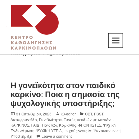
Κατηγορία:
Ψυχοθεραπεία
K3
ΚΕΝΤΡΟ ΚΑΘΟΔΗΓΗΣΗΣ ΚΑΡΚΙΝΟΠΑΘΩΝ
Η γονεϊκότητα στον παιδικό
καρκίνο: Ποια η σημασία της
ψυχολογικής υποστήριξης;
31 Οκτωβρίου, 2025
k3-editor
CBT
,
PSST
,
Αυτοφροντίδα
,
Γονεϊκότητα
,
Γονείς παιδιών με καρκίνο
,
ΚΑΡΚΙΝΟΣ
,
ΠΑΙΔΙ
,
Παιδικός Καρκίνος
,
ΦΡΟΝΤΙΣΤΕΣ
,
Ψυχική
Ενδυνάμωση
,
ΨΥΧΙΚΗ ΥΓΕΙΑ
,
Ψυχοθεραπεία
,
Ψυχοκοινωνική
Υποστήριξη
Leave a comment