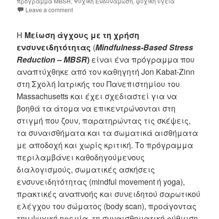
πρόγραμμα MBSR
,
Ψυχική Ενδυνάμωση
,
ψυχική υγεία
Leave a comment
Η
Μείωση άγχους με τη χρήση
ενσυνειδητότητας
(
Mindfulness-Based Stress
Reduction – MBSR
)
είναι ένα πρόγραμμα που
αναπτύχθηκε από τον καθηγητή Jon Kabat-Zinn
στη Σχολή Ιατρικής του Πανεπιστημίου του
Massachusetts και έχει σχεδιαστεί για να
βοηθά τα άτομα να επικεντρώνονται στη
στιγμή που ζουν, παρατηρώντας τις σκέψεις,
τα συναισθήματα και τα σωματικά αισθήματα
με αποδοχή και χωρίς κριτική. Το πρόγραμμα
περιλαμβάνει καθοδηγούμενους
διαλογισμούς, σωματικές ασκήσεις
ενσυνειδητότητας (mindful movement ή yoga),
πρακτικές αναπνοής και συνειδητού σαρωτικού
ελέγχου του σώματος (body scan), προάγοντας
την ψυχική ηρεμία, τη συναισθηματική ρύθμιση