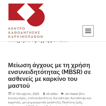
Κατηγορία:
πρόγραμμα MBSR
K3
ΚΕΝΤΡΟ ΚΑΘΟΔΗΓΗΣΗΣ ΚΑΡΚΙΝΟΠΑΘΩΝ
Μείωση άγχους με τη χρήση
ενσυνειδητότητας (MBSR) σε
ασθενείς με καρκίνο του
μαστού
31 Οκτωβρίου, 2025
k3-editor
Jon Kabat-Zinn
,
διαλογισμός
,
ενσυνειδητότητα
,
Κατάθλιψη
,
Κατάθλιψη και
καρκίνος
,
μετατραυματική ανάπτυξη
,
Ποιότητα ζωής
,