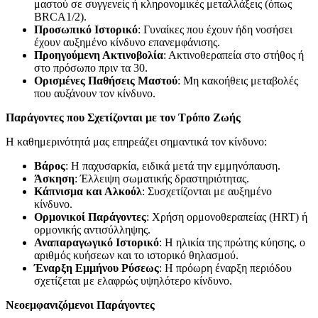
μαστού σε συγγενείς ή κληρονομικές μεταλλάξεις (όπως
BRCA1/2).
Προσωπικό Ιστορικό
: Γυναίκες που έχουν ήδη νοσήσει
έχουν αυξημένο κίνδυνο επανεμφάνισης.
Προηγούμενη Ακτινοβολία
: Ακτινοθεραπεία στο στήθος ή
στο πρόσωπο πριν τα 30.
Ορισμένες Παθήσεις Μαστού
: Μη κακοήθεις μεταβολές
που αυξάνουν τον κίνδυνο.
Παράγοντες που Σχετίζονται με τον Τρόπο Ζωής
Η καθημερινότητά μας επηρεάζει σημαντικά τον κίνδυνο:
Βάρος
: Η παχυσαρκία, ειδικά μετά την εμμηνόπαυση.
Άσκηση
: Έλλειψη σωματικής δραστηριότητας.
Κάπνισμα και Αλκοόλ
: Συσχετίζονται με αυξημένο
κίνδυνο.
Ορμονικοί Παράγοντες
: Χρήση ορμονοθεραπείας (HRT) ή
ορμονικής αντισύλληψης.
Αναπαραγωγικό Ιστορικό
: Η ηλικία της πρώτης κύησης, ο
αριθμός κυήσεων και το ιστορικό θηλασμού.
Έναρξη Εμμήνου Ρύσεως
: Η πρόωρη έναρξη περιόδου
σχετίζεται με ελαφρώς υψηλότερο κίνδυνο.
Νεοεμφανιζόμενοι Παράγοντες