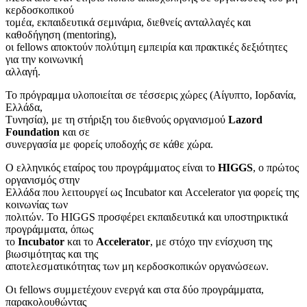
κερδοσκοπικού
τομέα, εκπαιδευτικά σεμινάρια, διεθνείς ανταλλαγές και
καθοδήγηση (mentoring),
οι fellows αποκτούν πολύτιμη εμπειρία και πρακτικές δεξιότητες
για την κοινωνική
αλλαγή.
Το πρόγραμμα υλοποιείται σε τέσσερις χώρες (Αίγυπτο, Ιορδανία,
Ελλάδα,
Τυνησία), με τη στήριξη του διεθνούς οργανισμού
Lazord
Foundation
και σε
συνεργασία με φορείς υποδοχής σε κάθε χώρα.
Ο ελληνικός εταίρος του προγράμματος είναι το
HIGGS
, ο πρώτος
οργανισμός στην
Ελλάδα που λειτουργεί ως Incubator και Accelerator για φορείς της
κοινωνίας των
πολιτών. Το HIGGS προσφέρει εκπαιδευτικά και υποστηρικτικά
προγράμματα, όπως
το
Incubator
και το
Accelerator
, με στόχο την ενίσχυση της
βιωσιμότητας και της
αποτελεσματικότητας των μη κερδοσκοπικών οργανώσεων.
Οι fellows συμμετέχουν ενεργά και στα δύο προγράμματα,
παρακολουθώντας