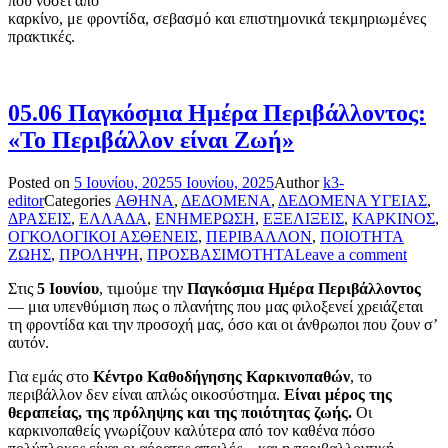
που νοσεί από
καρκίνο, με φροντίδα, σεβασμό και επιστημονικά τεκμηριωμένες
πρακτικές.
05.06 Παγκόσμια Ημέρα Περιβάλλοντος:
«Το Περιβάλλον είναι Ζωή»
Posted on
5 Ιουνίου, 2025
5 Ιουνίου, 2025
Author
k3-
editor
Categories
ΑΘΗΝΑ
,
ΔΕΔΟΜΕΝΑ
,
ΔΕΔΟΜΕΝΑ ΥΓΕΙΑΣ
,
ΔΡΑΣΕΙΣ
,
ΕΛΛΑΔΑ
,
ΕΝΗΜΕΡΩΣΗ
,
ΕΞΕΛΙΞΕΙΣ
,
ΚΑΡΚΙΝΟΣ
,
ΟΓΚΟΛΟΓΙΚΟΙ ΑΣΘΕΝΕΙΣ
,
ΠΕΡΙΒΑΛΛΟΝ
,
ΠΟΙΟΤΗΤΑ
ΖΩΗΣ
,
ΠΡΟΛΗΨΗ
,
ΠΡΟΣΒΑΣΙΜΟΤΗΤΑ
Leave a comment
Στις
5 Ιουνίου
, τιμούμε την
Παγκόσμια Ημέρα Περιβάλλοντος
— μια υπενθύμιση πως ο πλανήτης που μας φιλοξενεί χρειάζεται
τη φροντίδα και την προσοχή μας, όσο και οι άνθρωποι που ζουν σ’
αυτόν.
Για εμάς στο
Κέντρο Καθοδήγησης Καρκινοπαθών
, το
περιβάλλον δεν είναι απλώς οικοσύστημα.
Είναι μέρος της
θεραπείας, της πρόληψης και της ποιότητας ζωής.
Οι
καρκινοπαθείς γνωρίζουν καλύτερα από τον καθένα πόσο