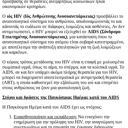
πρόσβασης σε θεραπείες ανεξαρτήτως κοινωνικών ή/και
οικονομικών κριτηρίων.
Ο
ιός HIV (Ιός Ανθρώπινης Ανοσοανεπάρκειας)
προσβάλλει το
ανοσοποιητικό σύστημα του ανθρώπου, αποδυναμώνοντάς το και
κάνοντάς το ευάλωτο σε διάφορες λοιμώξεις και ασθένειες. Αν δεν
αντιμετωπιστεί, ο HIV μπορεί να εξελιχθεί σε
AIDS (Σύνδρομο
Επικτημένης Ανοσοανεπάρκειας)
, μια κατάσταση όπου το
ανοσοποιητικό σύστημα του ατόμου είναι σοβαρά κατεστραμμένο,
με αποτέλεσμα την ανάπτυξη απειλητικών για τη ζωή λοιμώξεων
και καρκίνων.
Ο κύριος τρόπος μετάδοσης του HIV είναι η επαφή με μολυσμένα
σωματικά υγρά, όπως το αίμα, το σπέρμα, και τα κολπικά υγρά. Το
AIDS, αν και δεν υπάρχει ακόμα πλήρης θεραπεία για τον HIV,
μπορεί να διαχειριστεί αποτελεσματικά με αντιρετροϊκή θεραπεία
(ART), η οποία καθυστερεί την εξάπλωση του ιού και επιτρέπει
στους ανθρώπους να ζουν μια φυσιολογική ζωή.
Στόχοι και δράσεις της Παγκόσμιας Ημέρας κατά του AIDS
Η Παγκόσμια Ημέρα κατά του AIDS έχει ως στόχους:
Ευαισθητοποίηση και εκπαίδευση:
Να ενισχύσει την
ενημέρωση για την πρόληψη του HIV, την αναγνώριση των
συμπτωμάτων και τη σημασία της έγκαιρης διάγνωσης.