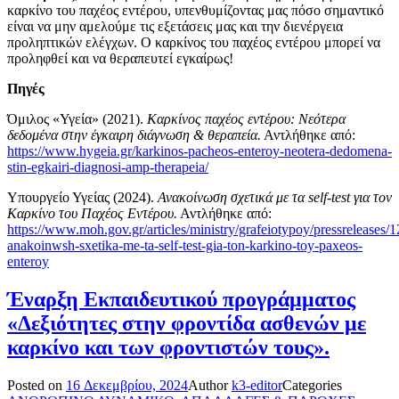
καρκίνο του παχέος εντέρου, υπενθυμίζοντας μας πόσο σημαντικό
είναι να μην αμελούμε τις εξετάσεις μας και την διενέργεια
προληπτικών ελέγχων. Ο καρκίνος του παχέος εντέρου μπορεί να
προληφθεί και να θεραπευτεί εγκαίρως!
Πηγές
Όμιλος «Υγεία» (2021).
Καρκίνος παχέος εντέρου: Νεότερα
δεδομένα στην έγκαιρη διάγνωση & θεραπεία.
Αντλήθηκε από:
https://www.hygeia.gr/karkinos-pacheos-enteroy-neotera-dedomena-
stin-egkairi-diagnosi-amp-therapeia/
Υπουργείο Υγείας (2024).
Ανακοίνωση σχετικά με τα self-test για τον
Καρκίνο του Παχέος Εντέρου.
Αντλήθηκε από:
https://www.moh.gov.gr/articles/ministry/grafeiotypoy/pressreleases/
anakoinwsh-sxetika-me-ta-self-test-gia-ton-karkino-toy-paxeos-
enteroy
Έναρξη Εκπαιδευτικού προγράμματος
«Δεξιότητες στην φροντίδα ασθενών με
καρκίνο και των φροντιστών τους».
Posted on
16 Δεκεμβρίου, 2024
Author
k3-editor
Categories