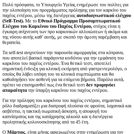
Πολύ πρόσφατα, το Υπουργείο Υγείας ενημέρωσε του πολίτες για
την υλοποίηση του προγράμματος πρόληψης για τον καρκίνο του
παχέος εντέρου, μέσω της διενέργειας
αυτοδιαγνωστικού ελέγχου
(Self-Test).
Με το
Εθνικό Πρόγραμμα Προσυμπτωματικού
Ελέγχου του Καρκίνου του Παχέος Εντέρου,
στόχος είναι η
έγκαιρη ανίχνευση των προ καρκινικών αλλοιώσεων ή ακόμα και
της νόσου αυτής καθ’ αυτής, με σκοπό την άμεση παρέμβαση και
θεραπεία.
Τα self-test ανιχνεύουν την παρουσία αιμορραγίας στα κόπρανα,
που αποτελεί βασικό παράγοντα κινδύνου για την εμφάνιση του
καρκίνου του παχέος εντέρου. Ένα θετικό τεστ, αποτελεί
σημαντική ένδειξη για κλινική εκτίμηση από γαστρεντερολόγο, ο
οποίος θα λάβει υπόψη του τα κλινικά συμπτώματα και θα
καθοδηγήσει τον ασθενή για τα επόμενα βήματα. Παρόλα αυτά,
πρέπει να επισημανθεί πως ένα θετικό τεστ
δεν προμηνύει
απαραίτητα
την ύπαρξη καρκίνου του παχέος εντέρου.
Για την πρόληψη του καρκίνου του παχέος εντέρου, σημαντικό
ρόλο διαδραματίζει μια διατροφή πλούσια σε φρούτα, λαχανικά και
ασβέστιο, η τακτική σωματική άσκηση, η αποφυγή του
καπνίσματος και της κατάχρησης αλκοόλ και η διενέργεια
προληπτικής κολονοσκόπησης από τα 45 έτη.
Ο
Μάρτιος
, είναι μήνας αφιερωμένος στην ενημέρωση για τον