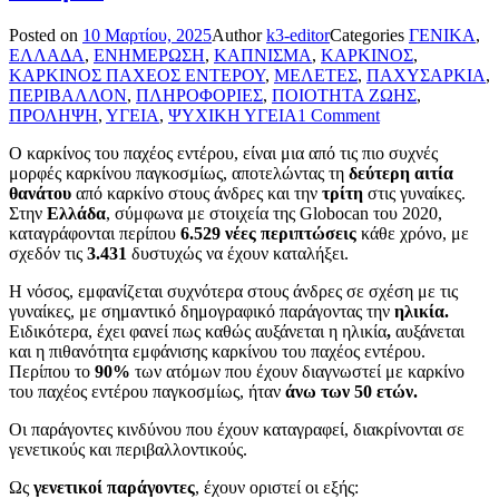
Posted on
10 Μαρτίου, 2025
Author
k3-editor
Categories
ΓΕΝΙΚΑ
,
ΕΛΛΑΔΑ
,
ΕΝΗΜΕΡΩΣΗ
,
ΚΑΠΝΙΣΜΑ
,
ΚΑΡΚΙΝΟΣ
,
ΚΑΡΚΙΝΟΣ ΠΑΧΕΟΣ ΕΝΤΕΡΟΥ
,
ΜΕΛΕΤΕΣ
,
ΠΑΧΥΣΑΡΚΙΑ
,
ΠΕΡΙΒΑΛΛΟΝ
,
ΠΛΗΡΟΦΟΡΙΕΣ
,
ΠΟΙΟΤΗΤΑ ΖΩΗΣ
,
ΠΡΟΛΗΨΗ
,
ΥΓΕΙΑ
,
ΨΥΧΙΚΗ ΥΓΕΙΑ
1 Comment
Ο καρκίνος του παχέος εντέρου, είναι μια από τις πιο συχνές
μορφές καρκίνου παγκοσμίως, αποτελώντας τη
δεύτερη αιτία
θανάτου
από καρκίνο στους άνδρες και την
τρίτη
στις γυναίκες.
Στην
Ελλάδα
, σύμφωνα με στοιχεία της Globocan του 2020,
καταγράφονται περίπου
6.529 νέες περιπτώσεις
κάθε χρόνο, με
σχεδόν τις
3.431
δυστυχώς να έχουν καταλήξει.
Η νόσος, εμφανίζεται συχνότερα στους άνδρες σε σχέση με τις
γυναίκες, με σημαντικό δημογραφικό παράγοντας την
ηλικία.
Ειδικότερα, έχει φανεί πως καθώς αυξάνεται η ηλικία
,
αυξάνεται
και η πιθανότητα εμφάνισης καρκίνου του παχέος εντέρου.
Περίπου το
90%
των ατόμων που έχουν διαγνωστεί με καρκίνο
του παχέος εντέρου παγκοσμίως, ήταν
άνω των 50 ετών.
Οι παράγοντες κινδύνου που έχουν καταγραφεί, διακρίνονται σε
γενετικούς και περιβαλλοντικούς.
Ως
γενετικοί παράγοντες
, έχουν οριστεί οι εξής: