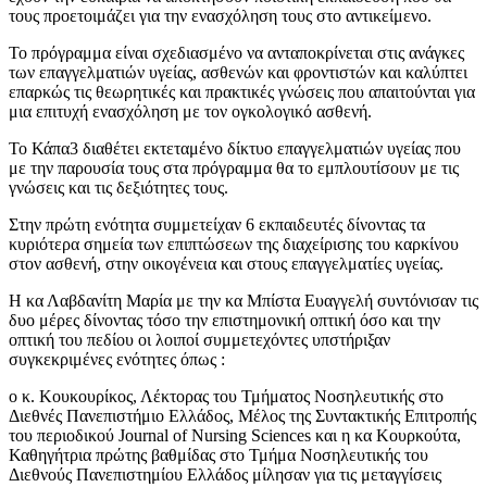
τους προετοιμάζει για την ενασχόληση τους στο αντικείμενο.
Το πρόγραμμα είναι σχεδιασμένο να ανταποκρίνεται στις ανάγκες
των επαγγελματιών υγείας, ασθενών και φροντιστών και καλύπτει
επαρκώς τις θεωρητικές και πρακτικές γνώσεις που απαιτούνται για
μια επιτυχή ενασχόληση με τον ογκολογικό ασθενή.
Το Κάπα3 διαθέτει εκτεταμένο δίκτυο επαγγελματιών υγείας που
με την παρουσία τους στα πρόγραμμα θα το εμπλουτίσουν με τις
γνώσεις και τις δεξιότητες τους.
Στην πρώτη ενότητα συμμετείχαν 6 εκπαιδευτές δίνοντας τα
κυριότερα σημεία των επιπτώσεων της διαχείρισης του καρκίνου
στον ασθενή, στην οικογένεια και στους επαγγελματίες υγείας.
Η κα Λαβδανίτη Μαρία με την κα Μπίστα Ευαγγελή συντόνισαν τις
δυο μέρες δίνοντας τόσο την επιστημονική οπτική όσο και την
οπτική του πεδίου οι λοιποί συμμετεχόντες υπστήριξαν
συγκεκριμένες ενότητες όπως :
ο κ. Κουκουρίκος, Λέκτορας του Τμήματος Νοσηλευτικής στο
Διεθνές Πανεπιστήμιο Ελλάδος, Μέλος της Συντακτικής Επιτροπής
του περιοδικού Journal of Nursing Sciences και η κα Κουρκούτα,
Καθηγήτρια πρώτης βαθμίδας στο Τμήμα Νοσηλευτικής του
Διεθνούς Πανεπιστημίου Ελλάδος μίλησαν για τις μεταγγίσεις