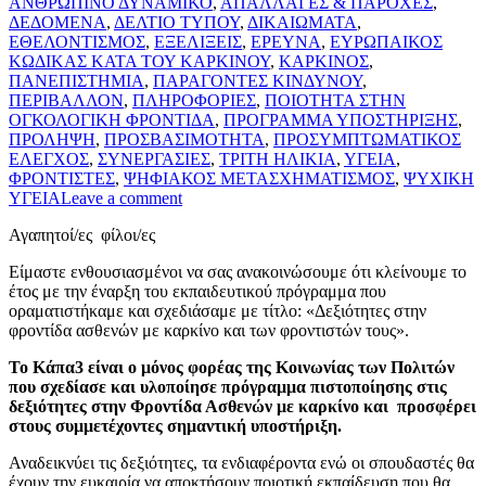
ΑΝΘΡΩΠΙΝΟ ΔΥΝΑΜΙΚΟ
,
ΑΠΑΛΛΑΓΕΣ & ΠΑΡΟΧΕΣ
,
ΔΕΔΟΜΕΝΑ
,
ΔΕΛΤΙΟ ΤΥΠΟΥ
,
ΔΙΚΑΙΩΜΑΤΑ
,
ΕΘΕΛΟΝΤΙΣΜΟΣ
,
ΕΞΕΛΙΞΕΙΣ
,
ΕΡΕΥΝΑ
,
ΕΥΡΩΠΑΙΚΟΣ
ΚΩΔΙΚΑΣ ΚΑΤΑ ΤΟΥ ΚΑΡΚΙΝΟΥ
,
ΚΑΡΚΙΝΟΣ
,
ΠΑΝΕΠΙΣΤΗΜΙΑ
,
ΠΑΡΑΓΟΝΤΕΣ ΚΙΝΔΥΝΟΥ
,
ΠΕΡΙΒΑΛΛΟΝ
,
ΠΛΗΡΟΦΟΡΙΕΣ
,
ΠΟΙΟΤΗΤΑ ΣΤΗΝ
ΟΓΚΟΛΟΓΙΚΗ ΦΡΟΝΤΙΔΑ
,
ΠΡΟΓΡΑΜΜΑ ΥΠΟΣΤΗΡΙΞΗΣ
,
ΠΡΟΛΗΨΗ
,
ΠΡΟΣΒΑΣΙΜΟΤΗΤΑ
,
ΠΡΟΣΥΜΠΤΩΜΑΤΙΚΟΣ
ΕΛΕΓΧΟΣ
,
ΣΥΝΕΡΓΑΣΙΕΣ
,
ΤΡΙΤΗ ΗΛΙΚΙΑ
,
ΥΓΕΙΑ
,
ΦΡΟΝΤΙΣΤΕΣ
,
ΨΗΦΙΑΚΟΣ ΜΕΤΑΣΧΗΜΑΤΙΣΜΟΣ
,
ΨΥΧΙΚΗ
ΥΓΕΙΑ
Leave a comment
Αγαπητοί/ες φίλοι/ες
Είμαστε ενθουσιασμένοι να σας ανακοινώσουμε ότι κλείνουμε το
έτος με την έναρξη του εκπαιδευτικού πρόγραμμα που
οραματιστήκαμε και σχεδιάσαμε με τίτλο: «Δεξιότητες στην
φροντίδα ασθενών με καρκίνο και των φροντιστών τους».
Το Κάπα3 είναι ο μόνος φορέας της Κοινωνίας των Πολιτών
που σχεδίασε και υλοποίησε πρόγραμμα πιστοποίησης στις
δεξιότητες στην Φροντίδα Ασθενών με καρκίνο και προσφέρει
στους συμμετέχοντες σημαντική υποστήριξη.
Αναδεικνύει τις δεξιότητες, τα ενδιαφέροντα ενώ οι σπουδαστές θα
έχουν την ευκαιρία να αποκτήσουν ποιοτική εκπαίδευση που θα