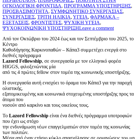
ΠΕΡΙΒΑΛΛΟΝ
,
ΠΛΗΡΟΦΟΡΙΕΣ
,
ΠΟΙΟΤΗΤΑ ΣΤΗΝ
ΟΓΚΟΛΟΓΙΚΗ ΦΡΟΝΤΙΔΑ
,
ΠΡΟΓΡΑΜΜΑ ΥΠΟΣΤΗΡΙΞΗΣ
,
ΠΡΟΣΒΑΣΙΜΟΤΗΤΑ
,
ΣΥΜΦΩΝΗΤΙΚΟ ΣΥΝΕΡΓΑΣΙΑΣ
,
ΣΥΝΕΡΓΑΣΙΕΣ
,
ΤΡΙΤΗ ΗΛΙΚΙΑ
,
ΥΓΕΙΑ
,
ΦΑΡΜΑΚΑ –
ΕΞΕΤΑΣΕΙΣ
,
ΦΡΟΝΤΙΣΤΕΣ
,
ΨΥΧΙΚΗ ΥΓΕΙΑ
,
ΨΥΧΟΚΟΙΝΩΝΙΚΗ ΥΠΟΣΤΗΡΙΞΗ
Leave a comment
Από τον Οκτώβριο του 2024 έως και τον Σεπτέμβριο του 2025, το
Κέντρο
Καθοδήγησης Καρκινοπαθών – Κάπα3 συμμετέχει ενεργά στο
διεθνές πρόγραμμα
Lazord Fellowship
, σε συνεργασία με τον ελληνικό φορέα
HIGGS, φιλοξενώντας μία
από τις 4 πρώτες fellow στον τομέα της κοινωνικής υποστήριξης.
Η συνεργασία αυτή ενισχύει το όραμα του Κάπα3 για την παροχή
ολιστικής,
εξατομικευμένης και κοινωνικά στοχευμένης υποστήριξης προς τα
άτομα που
νοσούν από καρκίνο και τους οικείους τους.
Το
Lazord Fellowship
είναι ένα διεθνές πρόγραμμα υποτροφιών
που έχει ως στόχο
την ενδυνάμωση νέων επαγγελματιών στον τομέα της κοινωνίας
των πολιτών.
Μέσα από έναν ετήσιο κύκλο απασχόλησης σε οργανώσεις του μη