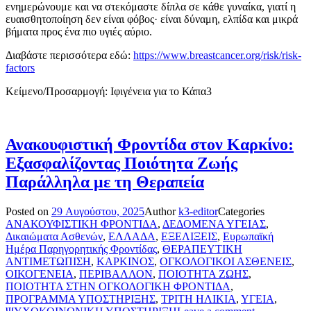
ενημερώνουμε και να στεκόμαστε δίπλα σε κάθε γυναίκα, γιατί η
ευαισθητοποίηση δεν είναι φόβος· είναι δύναμη, ελπίδα και μικρά
βήματα προς ένα πιο υγιές αύριο.
Διαβάστε περισσότερα εδώ:
https://www.breastcancer.org/risk/risk-
factors
Κείμενο/Προσαρμογή: Ιφιγένεια για το Κάπα3
Ανακουφιστική Φροντίδα στον Καρκίνο:
Εξασφαλίζοντας Ποιότητα Ζωής
Παράλληλα με τη Θεραπεία
Posted on
29 Αυγούστου, 2025
Author
k3-editor
Categories
ΑΝΑΚΟΥΦΙΣΤΙΚΗ ΦΡΟΝΤΙΔΑ
,
ΔΕΔΟΜΕΝΑ ΥΓΕΙΑΣ
,
Δικαιώματα Ασθενών
,
ΕΛΛΑΔΑ
,
ΕΞΕΛΙΞΕΙΣ
,
Ευρωπαϊκή
Ημέρα Παρηγορητικής Φροντίδας
,
ΘΕΡΑΠΕΥΤΙΚΗ
ΑΝΤΙΜΕΤΩΠΙΣΗ
,
ΚΑΡΚΙΝΟΣ
,
ΟΓΚΟΛΟΓΙΚΟΙ ΑΣΘΕΝΕΙΣ
,
ΟΙΚΟΓΕΝΕΙΑ
,
ΠΕΡΙΒΑΛΛΟΝ
,
ΠΟΙΟΤΗΤΑ ΖΩΗΣ
,
ΠΟΙΟΤΗΤΑ ΣΤΗΝ ΟΓΚΟΛΟΓΙΚΗ ΦΡΟΝΤΙΔΑ
,
ΠΡΟΓΡΑΜΜΑ ΥΠΟΣΤΗΡΙΞΗΣ
,
ΤΡΙΤΗ ΗΛΙΚΙΑ
,
ΥΓΕΙΑ
,