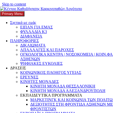
Skip to content
Search
Αναζήτηση για:
Primary Menu
K3
ΚΕΝΤΡΟ ΚΑΘΟΔΗΓΗΣΗΣ ΚΑΡΚΙΝΟΠΑΘΩΝ
Σχετικά με εμάς
Κατηγορία:
ΠΕΡΙΒΑΛΛΟΝ
ΕΙΠΑΝ ΓΙΑ ΕΜΑΣ
ΦΥΛΛΑΔΙΑ Κ3
ΔΙΑΦΑΝΕΙΑ
Κατανοώντας τους Παράγοντες Κινδύνου
ΠΛΗΡΟΦΟΡΙΕΣ
ΔΙΚΑΙΩΜΑΤΑ
για τον Καρκίνο του Μαστού: Τι
ΑΠΑΛΛΑΓΕΣ ΚΑΙ ΠΑΡΟΧΕΣ
Μπορούμε και Τι Δεν Μπορούμε να
ΟΓΚΟΛΟΓΙΚΑ ΚΕΝΤΡΑ | ΝΟΣΟΚΟΜΕΙΑ | ΚΟΙΝ.ΦΑ
ΑΣΘΕΝΩΝ
Αλλάξουμε
ΨΗΦΙΑΚΕΣ ΕΥΚΟΛΙΕΣ
ΔΡΑΣΕΙΣ
Posted on
22 Οκτωβρίου, 2025
22 Οκτωβρίου, 2025
Author
k3-
ΚΟΙΝΩΝΙΚΟΣ ΠΛΟΗΓΟΣ ΥΓΕΙΑΣ
editor
Categories
ΑΛΚΟΟΛ
,
ΑΣΚΗΣΗ
,
ΓΥΝΑΙΚΑ
,
ΕΡΕΥΝΕΣ
ΔΕΔΟΜΕΝΑ
,
ΔΕΔΟΜΕΝΑ ΥΓΕΙΑΣ
,
ενδυνάμωση ασθενών
,
ΚΙΝΗΤΕΣ ΜΟΝΑΔΕΣ
ΕΡΕΥΝΑ
,
ΚΑΠΝΙΣΜΑ
,
ΚΑΡΚΙΝΟΣ
,
ΚΑΡΚΙΝΟΣ ΜΑΣΤΟΥ
,
ΚΙΝΗΤΗ ΜΟΝΑΔΑ ΘΕΣΣΑΛΟΝΙΚΗ
Μήνας Ευαισθητοποίησης για τον καρκίνο του μαστού
,
ΝΕΟΙ
ΚΙΝΗΤΗ ΜΟΝΑΔΑ ΑΛΕΞΑΝΔΡΟΥΠΟΛΗ
ΕΝΗΛΙΚΕΣ ΜΕ ΚΑΡΚΙΝΟ
,
Οκτώβριος
,
ΠΑΡΑΓΟΝΤΕΣ
ΕΚΠΑΙΔΕΥΤΙΚΑ ΠΡΟΓΡΑΜΜΑΤΑ
ΚΙΝΔΥΝΟΥ
,
ΠΑΧΥΣΑΡΚΙΑ
,
ΠΕΡΙΒΑΛΛΟΝ
,
ΜΑΡΚΕΤΙΝΓΚ ΚΑΙ ΚΟΙΝΩΝΙΑ ΤΩΝ ΠΟΛΙΤ
ΠΛΗΡΟΦΟΡΗΣΗ
,
ΠΟΙΟΤΗΤΑ ΖΩΗΣ
,
ΣΩΜΑΤΙΚΗ ΑΣΚΗΣΗ
,
ΔΕΞΙΟΤΗΤΕΣ ΣΤΗ ΦΡΟΝΤΙΔΑ ΑΣΘΕΝΩΝ ΜΕ
ΥΓΕΙΑ
Leave a comment
ΦΡΟΝΤΙΣΤΩΝ