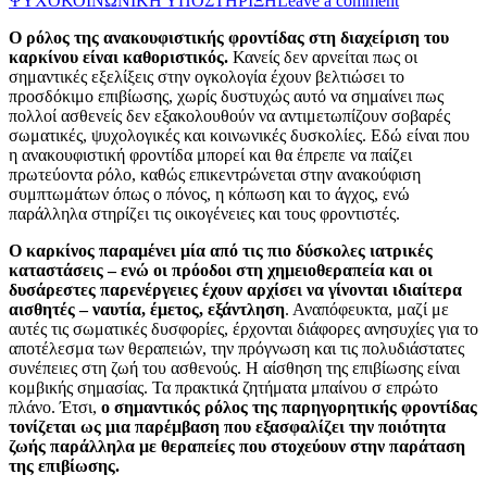
ΨΥΧΟΚΟΙΝΩΝΙΚΗ ΥΠΟΣΤΗΡΙΞΗ
Leave a comment
Ο ρόλος της ανακουφιστικής φροντίδας στη διαχείριση του
καρκίνου είναι καθοριστικός.
Κανείς δεν αρνείται πως οι
σημαντικές εξελίξεις στην ογκολογία έχουν βελτιώσει το
προσδόκιμο επιβίωσης, χωρίς δυστυχώς αυτό να σημαίνει πως
πολλοί ασθενείς δεν εξακολουθούν να αντιμετωπίζουν σοβαρές
σωματικές, ψυχολογικές και κοινωνικές δυσκολίες. Εδώ είναι που
η ανακουφιστική φροντίδα μπορεί και θα έπρεπε να παίζει
πρωτεύοντα ρόλο, καθώς επικεντρώνεται στην ανακούφιση
συμπτωμάτων όπως ο πόνος, η κόπωση και το άγχος, ενώ
παράλληλα στηρίζει τις οικογένειες και τους φροντιστές.
Ο καρκίνος παραμένει μία από τις πιο δύσκολες ιατρικές
καταστάσεις – ενώ οι πρόοδοι στη χημειοθεραπεία και οι
δυσάρεστες παρενέργειες έχουν αρχίσει να γίνονται ιδιαίτερα
αισθητές – ναυτία, έμετος, εξάντληση
. Αναπόφευκτα, μαζί με
αυτές τις σωματικές δυσφορίες, έρχονται διάφορες ανησυχίες για το
αποτέλεσμα των θεραπειών, την πρόγνωση και τις πολυδιάστατες
συνέπειες στη ζωή του ασθενούς. Η αίσθηση της επιβίωσης είναι
κομβικής σημασίας. Τα πρακτικά ζητήματα μπαίνου σ επρώτο
πλάνο. Έτσι,
ο σημαντικός ρόλος της παρηγορητικής φροντίδας
τονίζεται ως μια παρέμβαση που εξασφαλίζει την ποιότητα
ζωής παράλληλα με θεραπείες που στοχεύουν στην παράταση
της επιβίωσης.