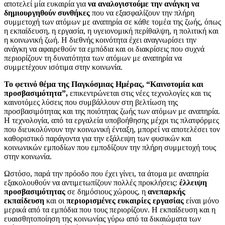
αποτελεί μία ευκαιρία για
να αναλογιστούμε την ανάγκη να
δημιουργηθούν συνθήκες
που να εξασφαλίζουν την πλήρη
συμμετοχή των ατόμων με αναπηρία σε κάθε τομέα της ζωής, όπως
η εκπαίδευση, η εργασία, η υγειονομική περίθαλψη, η πολιτική και
η κοινωνική ζωή. Η διεθνής κοινότητα έχει αναγνωρίσει την
ανάγκη να αφαιρεθούν τα εμπόδια και οι διακρίσεις που συχνά
περιορίζουν τη δυνατότητα των ατόμων με αναπηρία να
συμμετέχουν ισότιμα στην κοινωνία.
Το φετινό θέμα της Παγκόσμιας Ημέρας, “Καινοτομία και
προσβασιμότητα”,
επικεντρώνεται στις νέες τεχνολογίες και τις
καινοτόμες λύσεις που συμβάλλουν στη βελτίωση της
προσβασιμότητας και της ποιότητας ζωής των ατόμων με αναπηρία.
Η τεχνολογία, από τα εργαλεία υποβοήθησης μέχρι τις πλατφόρμες
που διευκολύνουν την κοινωνική ένταξη, μπορεί να αποτελέσει τον
καθοριστικό παράγοντα για την εξάλειψη των φυσικών και
κοινωνικών εμποδίων που εμποδίζουν την πλήρη συμμετοχή τους
στην κοινωνία.
Ωστόσο, παρά την πρόοδο που έχει γίνει, τα άτομα με αναπηρία
εξακολουθούν να αντιμετωπίζουν πολλές προκλήσεις:
έλλειψη
προσβασιμότητας
σε δημόσιους χώρους, η
ανεπαρκής
εκπαίδευση
και οι
περιορισμένες ευκαιρίες εργασίας
είναι μόνο
μερικά από τα εμπόδια που τους περιορίζουν. Η εκπαίδευση και η
ευαισθητοποίηση της κοινωνίας γύρω από τα δικαιώματα των