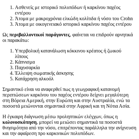
Ασθενείς με ιστορικό πολυπόδων ή καρκίνου παχέος
εντέρου
Άτομα με μακροχρόνια ελκώδη κολίτιδα ή νόσο του Crohn
Άτομα με οικογενειακό ιστορικό καρκίνου παχέος εντέρου
Ως
περιβαλλοντικοί παράγοντες
, φαίνεται να επιδρούν αρνητικά
οι παρακάτω:
Υπερβολική κατανάλωση κόκκινου κρέατος ή ζωικού
λίπους
Κάπνισμα
Παχυσαρκία
Έλλειψη σωματικής άσκησης
Κατάχρηση αλκοόλ
Σημαντικό είναι να αναφερθεί πως η γεωγραφική κατανομή
περιπτώσεων καρκίνου του παχέος εντέρου δείχνει μεγαλύτερη
στη Βόρεια Αμερική, στην Ευρώπη και στην Αυστραλία, ενώ τα
ποσοστά μειώνονται σημαντικά στην Αφρική και τη Νότια Ασία.
Η έγκαιρη διάγνωση μέσω προληπτικών ελέγχων, όπως η
κολονοσκόπηση
, μπορεί να μειώσει σημαντικά τα ποσοστά
θνησιμότητα από την νόσο, επιτρέποντας παράλληλα την ανίχνευση
και την αφαίρεση προ καρκινικών πολυπόδων.