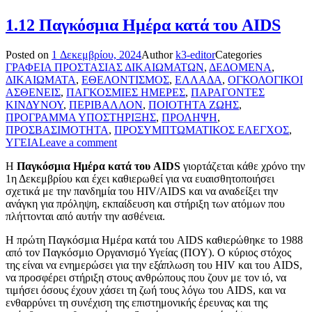
1.12 Παγκόσμια Ημέρα κατά του AIDS
Posted on
1 Δεκεμβρίου, 2024
Author
k3-editor
Categories
ΓΡΑΦΕΙΑ ΠΡΟΣΤΑΣΙΑΣ ΔΙΚΑΙΩΜΑΤΩΝ
,
ΔΕΔΟΜΕΝΑ
,
ΔΙΚΑΙΩΜΑΤΑ
,
ΕΘΕΛΟΝΤΙΣΜΟΣ
,
ΕΛΛΑΔΑ
,
ΟΓΚΟΛΟΓΙΚΟΙ
ΑΣΘΕΝΕΙΣ
,
ΠΑΓΚΟΣΜΙΕΣ ΗΜΕΡΕΣ
,
ΠΑΡΑΓΟΝΤΕΣ
ΚΙΝΔΥΝΟΥ
,
ΠΕΡΙΒΑΛΛΟΝ
,
ΠΟΙΟΤΗΤΑ ΖΩΗΣ
,
ΠΡΟΓΡΑΜΜΑ ΥΠΟΣΤΗΡΙΞΗΣ
,
ΠΡΟΛΗΨΗ
,
ΠΡΟΣΒΑΣΙΜΟΤΗΤΑ
,
ΠΡΟΣΥΜΠΤΩΜΑΤΙΚΟΣ ΕΛΕΓΧΟΣ
,
ΥΓΕΙΑ
Leave a comment
Η
Παγκόσμια Ημέρα κατά του AIDS
γιορτάζεται κάθε χρόνο την
1η Δεκεμβρίου και έχει καθιερωθεί για να ευαισθητοποιήσει
σχετικά με την πανδημία του HIV/AIDS και να αναδείξει την
ανάγκη για πρόληψη, εκπαίδευση και στήριξη των ατόμων που
πλήττονται από αυτήν την ασθένεια.
Η πρώτη Παγκόσμια Ημέρα κατά του AIDS καθιερώθηκε το 1988
από τον Παγκόσμιο Οργανισμό Υγείας (ΠΟΥ). Ο κύριος στόχος
της είναι να ενημερώσει για την εξάπλωση του HIV και του AIDS,
να προσφέρει στήριξη στους ανθρώπους που ζουν με τον ιό, να
τιμήσει όσους έχουν χάσει τη ζωή τους λόγω του AIDS, και να
ενθαρρύνει τη συνέχιση της επιστημονικής έρευνας και της