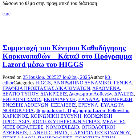
δώσουν το θέμα στην πραγματική του διάσταση
care
Συμμετοχή του Κέντρου Καθοδήγησης
Καρκινοπαθών – Κάπα3 στο Πρόγραμμα
Lazord μέσω του HIGGS
Posted on
25 Ιουλίου, 2025
27 Ιουλίου, 2025
Author
k3-
editor
Categories
HIGGS
,
ΑΝΘΡΩΠΙΝΟ ΔΥΝΑΜΙΚΟ
,
ΓΕΝΙΚΑ
,
ΓΡΑΦΕΙΑ ΠΡΟΣΤΑΣΙΑΣ ΔΙΚΑΙΩΜΑΤΩΝ
,
ΔΕΔΟΜΕΝΑ
,
ΔΕΛΤΙΟ ΤΥΠΟΥ
,
ΔΙΑΚΡΙΣΕΙΣ
,
Δικαιώματα Ασθενών
,
ΔΡΑΣΕΙΣ
,
ΕΘΕΛΟΝΤΙΣΜΟΣ
,
ΕΚΠΑΙΔΕΥΣΗ
,
ΕΛΛΑΔΑ
,
ΕΝΗΜΕΡΩΣΗ
,
ΕΝΩΣΕΙΣ ΑΣΘΕΝΩΝ
,
ΕΞΕΛΙΞΕΙΣ
,
ΕΡΕΥΝΑ
,
ΕΥΑΛΩΤΑ
ΝΟΙΚΟΚΥΡΙΑ
,
Ιδρυμα lozard - Πρόγραμμα Lazord Fellowship
,
ΚΑΡΚΙΝΟΣ
,
ΚΟΙΝΩΝΙΚΗ ΕΥΘΥΝΗ
,
ΚΟΙΝΩΝΙΚΗ
ΠΡΟΣΤΑΣΙΑ
,
ΚΟΣΤΟΣ ΥΠΗΡΕΣΙΩΝ ΥΓΕΙΑΣ
,
ΜΕΛΕΤΕΣ
,
ΝΕΕΣ ΘΕΡΑΠΕΙΕΣ
,
ΝΟΜΟΣΧΕΔΙΟ
,
ΟΓΚΟΛΟΓΙΚΟΙ
ΑΣΘΕΝΕΙΣ
,
ΠΑΝΕΠΙΣΤΗΜΙΑ
,
ΠΑΡΑΓΟΝΤΕΣ ΚΙΝΔΥΝΟΥ
,