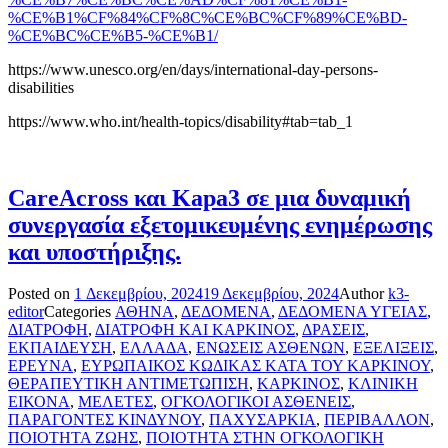
%CE%B1%CF%84%CF%8C%CE%BC%CF%89%CE%BD-
%CE%BC%CE%B5-%CE%B1/
https://www.unesco.org/en/days/international-day-persons-
disabilities
https://www.who.int/health-topics/disability#tab=tab_1
CareAcross και Kapa3 σε μια δυναμική
συνεργασία εξετομικευμένης ενημέρωσης
και υποστήριξης.
Posted on
1 Δεκεμβρίου, 2024
19 Δεκεμβρίου, 2024
Author
k3-
editor
Categories
ΑΘΗΝΑ
,
ΔΕΔΟΜΕΝΑ
,
ΔΕΔΟΜΕΝΑ ΥΓΕΙΑΣ
,
ΔΙΑΤΡΟΦΗ
,
ΔΙΑΤΡΟΦΗ ΚΑΙ ΚΑΡΚΙΝΟΣ
,
ΔΡΑΣΕΙΣ
,
ΕΚΠΑΙΔΕΥΣΗ
,
ΕΛΛΑΔΑ
,
ΕΝΩΣΕΙΣ ΑΣΘΕΝΩΝ
,
ΕΞΕΛΙΞΕΙΣ
,
ΕΡΕΥΝΑ
,
ΕΥΡΩΠΑΙΚΟΣ ΚΩΔΙΚΑΣ ΚΑΤΑ ΤΟΥ ΚΑΡΚΙΝΟΥ
,
ΘΕΡΑΠΕΥΤΙΚΗ ΑΝΤΙΜΕΤΩΠΙΣΗ
,
ΚΑΡΚΙΝΟΣ
,
ΚΛΙΝΙΚΗ
ΕΙΚΟΝΑ
,
ΜΕΛΕΤΕΣ
,
ΟΓΚΟΛΟΓΙΚΟΙ ΑΣΘΕΝΕΙΣ
,
ΠΑΡΑΓΟΝΤΕΣ ΚΙΝΔΥΝΟΥ
,
ΠΑΧΥΣΑΡΚΙΑ
,
ΠΕΡΙΒΑΛΛΟΝ
,
ΠΟΙΟΤΗΤΑ ΖΩΗΣ
,
ΠΟΙΟΤΗΤΑ ΣΤΗΝ ΟΓΚΟΛΟΓΙΚΗ