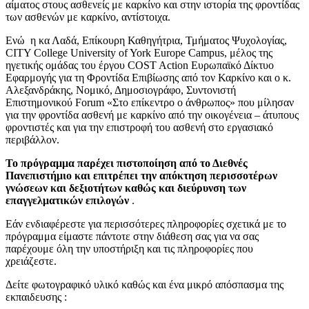
αίματος στους ασθενείς με καρκίνο και στην ιστορία της φροντίδας
των ασθενών με καρκίνο, αντίστοιχα.
Ενώ η κα Λαδά, Επίκουρη Καθηγήτρια, Τμήματος Ψυχολογίας,
CITY College University of York Europe Campus, μέλος της
ηγετικής ομάδας του έργου COST Action Ευρωπαϊκό Δίκτυο
Εφαρμογής για τη Φροντίδα Επιβίωσης από τον Καρκίνο και ο κ.
Αλεξανδράκης, Νομικό, Δημοσιογράφο, Συντονιστή
Επιστημονικού Forum «Στο επίκεντρο ο άνθρωπος» που μίλησαν
για την φροντίδα ασθενή με καρκίνο από την οικογένεια – άτυπους
φροντιστές και για την επιστροφή του ασθενή στο εργασιακό
περιβάλλον.
Το πρόγραμμα παρέχει πιστοποίηση από το Διεθνές
Πανεπιστήμιο και επιτρέπει την απόκτηση περισσοτέρων
γνώσεων και δεξιοτήτων καθώς και διεύρυνση των
επαγγελματικών επιλογών
.
Εάν ενδιαφέρεστε για περισσότερες πληροφορίες σχετικά με το
πρόγραμμα είμαστε πάντοτε στην διάθεση σας για να σας
παρέχουμε όλη την υποστήριξη και τις πληροφορίες που
χρειάζεστε.
Δείτε φωτογραφικό υλικό καθώς και ένα μικρό απόσπασμα της
εκπαιδευσης :