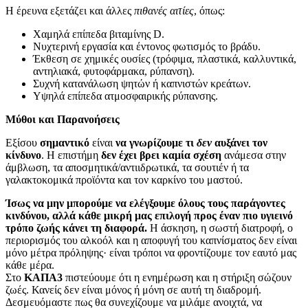
Η έρευνα εξετάζει και άλλες
πιθανές αιτίες
, όπως:
Χαμηλά επίπεδα βιταμίνης D.
Νυχτερινή εργασία και έντονος φωτισμός το βράδυ.
Έκθεση σε χημικές ουσίες (τρόφιμα, πλαστικά, καλλυντικά,
αντηλιακά, φυτοφάρμακα, ρύπανση).
Συχνή κατανάλωση ψητών ή καπνιστών κρεάτων.
Υψηλά επίπεδα ατμοσφαιρικής ρύπανσης.
Μύθοι και Παρανοήσεις
Εξίσου
σημαντικό
είναι
να γνωρίζουμε τι
δεν
αυξάνει τον
κίνδυνο
. Η επιστήμη
δεν έχει βρει καμία σχέση
ανάμεσα στην
άμβλωση, τα αποσμητικά/αντιιδρωτικά, τα σουτιέν ή τα
γαλακτοκομικά προϊόντα και τον καρκίνο του μαστού.
Ίσως να μην μπορούμε να ελέγξουμε όλους τους παράγοντες
κινδύνου, αλλά κάθε μικρή μας επιλογή προς έναν πιο υγιεινό
τρόπο ζωής κάνει τη διαφορά.
Η άσκηση, η σωστή διατροφή, ο
περιορισμός του αλκοόλ και η αποφυγή του καπνίσματος δεν είναι
μόνο μέτρα πρόληψης· είναι τρόποι να φροντίζουμε τον εαυτό μας
κάθε μέρα.
Στο
ΚΑΠΑ3
πιστεύουμε ότι η ενημέρωση και η στήριξη σώζουν
ζωές. Κανείς δεν είναι μόνος ή μόνη σε αυτή τη διαδρομή.
Δεσμευόμαστε πως θα συνεχίζουμε να μιλάμε ανοιχτά, να