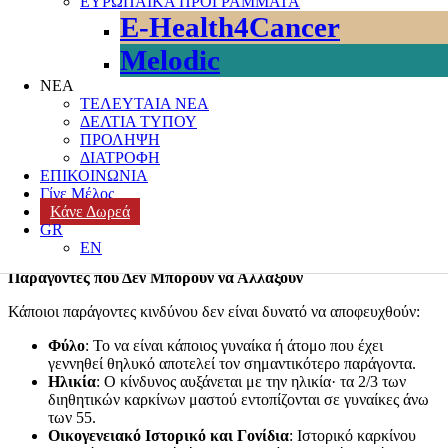
ΕΥΡΩΠΑΪΚΑ ΠΡΟΓΡΑΜΜΑΤΑ
Ο
Οκτώβριος
είναι ο
Μήνας Ευαισθητοποίησης για τον
E-Health4Cancer
Καρκίνο του Μαστού
— μια περίοδος για να μοιραζόμαστε
γνώση, να ενισχύουμε την πρόληψη και να θυμόμαστε τη σημασία
Melodic
της έγκαιρης διάγνωσης. Ένα από τα πιο συχνά ερωτήματα είναι:
«Τι μπορώ να κάνω για να μειώσω τον κίνδυνο εμφάνισης καρκίνου
ΝΕΑ
του μαστού;»
ΤΕΛΕΥΤΑΙΑ ΝΕΑ
ΔΕΛΤΙΑ ΤΥΠΟΥ
Η αλήθεια είναι ότι, ενώ δεν γνωρίζουμε την ακριβή αιτία του
ΠΡΟΛΗΨΗ
καρκίνου του μαστού, η επιστημονική έρευνα έχει εντοπίσει
ΔΙΑΤΡΟΦΗ
ορισμένους παράγοντες που αυξάνουν την πιθανότητα εμφάνισης.
ΕΠΙΚΟΙΝΩΝΙΑ
Μερικοί από αυτούς είναι
εκτός ελέγχου μας
, ενώ άλλοι
Γίνε Μέλος
σχετίζονται με τον
τρόπο ζωής μας
και μπορούν να
Κάνε Δωρεά
τροποποιηθούν. Μαθαίνοντας ποιοι είναι, μπορούμε να πάρουμε τις
GR
καλύτερες δυνατές αποφάσεις για την υγεία μας.
EN
Παράγοντες που Δεν Μπορούν να Αλλάξουν
Κάποιοι παράγοντες κινδύνου δεν είναι δυνατό να αποφευχθούν:
Φύλο
: Το να είναι κάποιος γυναίκα ή άτομο που έχει
γεννηθεί θηλυκό αποτελεί τον σημαντικότερο παράγοντα.
Ηλικία
: Ο κίνδυνος αυξάνεται με την ηλικία· τα 2/3 των
διηθητικών καρκίνων μαστού εντοπίζονται σε γυναίκες άνω
των 55.
Οικογενειακό Ιστορικό και Γονίδια
: Ιστορικό καρκίνου