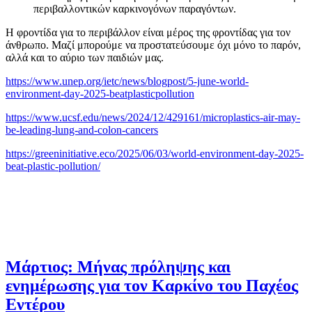
περιβαλλοντικών καρκινογόνων παραγόντων.
Η φροντίδα για το περιβάλλον είναι μέρος της φροντίδας για τον
άνθρωπο. Μαζί μπορούμε να προστατεύσουμε όχι μόνο το παρόν,
αλλά και το αύριο των παιδιών μας.
https://www.unep.org/ietc/news/blogpost/5-june-world-
environment-day-2025-beatplasticpollution
https://www.ucsf.edu/news/2024/12/429161/microplastics-air-may-
be-leading-lung-and-colon-cancers
https://greeninitiative.eco/2025/06/03/world-environment-day-2025-
beat-plastic-pollution/
Μάρτιος: Μήνας πρόληψης και
ενημέρωσης για τον Καρκίνο του Παχέος
Εντέρου