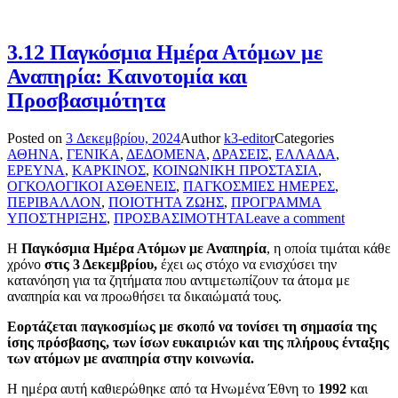
3.12 Παγκόσμια Ημέρα Ατόμων με
Αναπηρία: Καινοτομία και
Προσβασιμότητα
Posted on
3 Δεκεμβρίου, 2024
Author
k3-editor
Categories
ΑΘΗΝΑ
,
ΓΕΝΙΚΑ
,
ΔΕΔΟΜΕΝΑ
,
ΔΡΑΣΕΙΣ
,
ΕΛΛΑΔΑ
,
ΕΡΕΥΝΑ
,
ΚΑΡΚΙΝΟΣ
,
ΚΟΙΝΩΝΙΚΗ ΠΡΟΣΤΑΣΙΑ
,
ΟΓΚΟΛΟΓΙΚΟΙ ΑΣΘΕΝΕΙΣ
,
ΠΑΓΚΟΣΜΙΕΣ ΗΜΕΡΕΣ
,
ΠΕΡΙΒΑΛΛΟΝ
,
ΠΟΙΟΤΗΤΑ ΖΩΗΣ
,
ΠΡΟΓΡΑΜΜΑ
ΥΠΟΣΤΗΡΙΞΗΣ
,
ΠΡΟΣΒΑΣΙΜΟΤΗΤΑ
Leave a comment
Η
Παγκόσμια Ημέρα Ατόμων με Αναπηρία
, η οποία τιμάται κάθε
χρόνο
στις 3 Δεκεμβρίου,
έχει ως στόχο να ενισχύσει την
κατανόηση για τα ζητήματα που αντιμετωπίζουν τα άτομα με
αναπηρία και να προωθήσει τα δικαιώματά τους.
Εορτάζεται παγκοσμίως με σκοπό να τονίσει τη σημασία της
ίσης πρόσβασης, των ίσων ευκαιριών και της πλήρους ένταξης
των ατόμων με αναπηρία στην κοινωνία.
Η ημέρα αυτή καθιερώθηκε από τα Ηνωμένα Έθνη το
1992
και