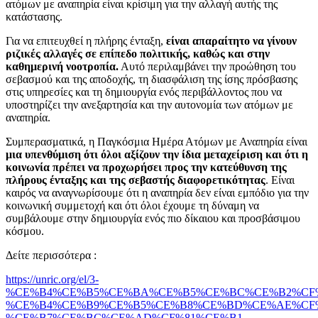
ατόμων με αναπηρία είναι κρίσιμη για την αλλαγή αυτής της
κατάστασης.
Για να επιτευχθεί η πλήρης ένταξη,
είναι απαραίτητο να γίνουν
ριζικές αλλαγές σε επίπεδο πολιτικής, καθώς και στην
καθημερινή νοοτροπία.
Αυτό περιλαμβάνει την προώθηση του
σεβασμού και της αποδοχής, τη διασφάλιση της ίσης πρόσβασης
στις υπηρεσίες και τη δημιουργία ενός περιβάλλοντος που να
υποστηρίζει την ανεξαρτησία και την αυτονομία των ατόμων με
αναπηρία.
Συμπερασματικά, η Παγκόσμια Ημέρα Ατόμων με Αναπηρία είναι
μια υπενθύμιση ότι όλοι αξίζουν την ίδια μεταχείριση και ότι η
κοινωνία πρέπει να προχωρήσει προς την κατεύθυνση της
πλήρους ένταξης και της σεβαστής διαφορετικότητας
. Είναι
καιρός να αναγνωρίσουμε ότι η αναπηρία δεν είναι εμπόδιο για την
κοινωνική συμμετοχή και ότι όλοι έχουμε τη δύναμη να
συμβάλουμε στην δημιουργία ενός πιο δίκαιου και προσβάσιμου
κόσμου.
Δείτε περισσότερα :
https://unric.org/el/3-
%CE%B4%CE%B5%CE%BA%CE%B5%CE%BC%CE%B2%CF%
%CE%B4%CE%B9%CE%B5%CE%B8%CE%BD%CE%AE%CF%
%CE%B7%CE%BC%CE%AD%CF%81%CE%B1-