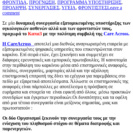
ΦΡΟΝΤΙΔΑ
,
ΠΡΟΓΝΩΣΗ
,
ΠΡΟΓΡΑΜΜΑ ΥΠΟΣΤΗΡΙΞΗΣ
,
ΠΡΟΛΗΨΗ
,
ΣΥΝΕΡΓΑΣΙΕΣ
,
ΥΓΕΙΑ
,
ΦΡΟΝΤΙΣΤΕΣ
Leave a
comment
Σε μία
δυναμική συνεργασία εξατομικευμένης υποστήριξης των
ογκολογικών ασθενών αλλά και των φροντιστών τους,
προχωρά το
Καπα3
με την πολύτιμη συμβολή της
Care Across.
Η CareAcross
αποτελεί μια διεθνώς αναγνωρισμένη εταιρεία με
εξατομικευμένες ψηφιακές υπηρεσίες που επικεντρώνεται στον
καρκίνο. Επί σειρά ετών, έχει ξεκινήσει και συμμετέχει σε
διάφορες ερευνητικές και εμπορικές πρωτοβουλίες. Η καινοτομία
στην περίθαλψη του καρκίνου μέσα από επιστημονικές αναφορές,
πελάτες, συνεργασίες, μαρτυρίες αλλά και την αξιόλογη
επιστημονική επιτροπή της δίνει τα εχέγγυα για παρεμβάσεις στο
πεδίο με εξαιρετικά αποτελέσματα. Άλλωστε οι επιστημονικές της
αναφορές είναι πάμπολλες με αποτέλεσμα η πρόσβαση σε
ευρήματα και στοιχεία να είναι εφικτή από όλους μέσω πρακτικών
συνεδρίων και έγκριτων περιοδικών.Οι δυνατότητες και τα οφέλη
από μια τέτοια συνεργασία είναι μείζονος σημασίας, μιας και
πρωτοστατούν :
Οι δύο Οργανισμοί ξεκινούν την συνεργασία τους με την
ενίσχυση του πληθυσμού στόχου σε θέματα διατροφής και
παρενεργειών.