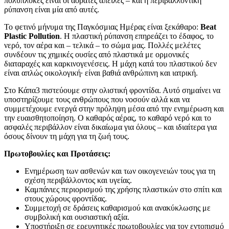
πολύπλοκες είναι οι αόρατες απειλές – και η περιβαλλοντική
ρύπανση είναι μία από αυτές.
Το φετινό μήνυμα της Παγκόσμιας Ημέρας είναι ξεκάθαρο:
Beat
Plastic Pollution
. Η πλαστική ρύπανση επηρεάζει το έδαφος, το
νερό, τον αέρα και – τελικά – το σώμα μας. Πολλές μελέτες
συνδέουν τις χημικές ουσίες από πλαστικά με ορμονικές
διαταραχές και καρκινογενέσεις. Η μάχη κατά του πλαστικού δεν
είναι απλώς οικολογική∙ είναι βαθιά ανθρώπινη και ιατρική.
Στο Κάπα3 πιστεύουμε στην ολιστική φροντίδα. Αυτό σημαίνει να
υποστηρίζουμε τους ανθρώπους που νοσούν αλλά και να
συμμετέχουμε ενεργά στην πρόληψη μέσα από την ενημέρωση και
την ευαισθητοποίηση. Ο καθαρός αέρας, το καθαρό νερό και το
ασφαλές περιβάλλον είναι δικαίωμα για όλους – και ιδιαίτερα για
όσους δίνουν τη μάχη για τη ζωή τους.
Πρωτοβουλίες και Προτάσεις:
Ενημέρωση των ασθενών και των οικογενειών τους για τη
σχέση περιβάλλοντος και υγείας.
Καμπάνιες περιορισμού της χρήσης πλαστικών στο σπίτι και
στους χώρους φροντίδας.
Συμμετοχή σε δράσεις καθαρισμού και ανακύκλωσης με
συμβολική και ουσιαστική αξία.
Υποστήριξη σε ερευνητικές πρωτοβουλίες για τον εντοπισμό