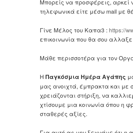
Μπορείς να προσφέρεις, αρκεί ν
τηλεφωνικά είτε μέσω mail με θ
Γίνε Μέλος του Καπα3 :
https://w
επικοινωνία που θα σου αλλαξει
Μάθε περισσοτέρα για τον Οργ
Η
μά
Παγκόσμια Ημέρα Αγάπης
μας ανοιχτά, έμπρακτα και με 
χρειάζονται στήριξη, να καλλι
χτίσουμε μια κοινωνία όπου η φ
σταθερές αξίες.
Για αυτό ας μην ξεχνάμε ότι η 