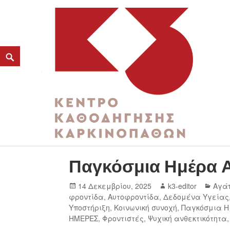
ΚΑΤΗΓΟΡΊΑ:
ΠΑΓΚΌΣΜΙΑ ΗΜΈΡΑ ΑΓΆΠΗΣ
K3
ΚΕΝΤΡΟ ΚΑΘΟΔΗΓΗΣΗΣ ΚΑΡΚΙΝΟΠΑΘΩΝ
Παγκόσμια Ημέρα Α
14 Δεκεμβρίου, 2025
k3-editor
Αγά
φροντίδα
,
Αυτοφροντίδα
,
Δεδομένα Υγείας
Υποστήριξη
,
Κοινωνική συνοχή
,
Παγκόσμια 
ΗΜΕΡΕΣ
,
Φροντιστές
,
Ψυχική ανθεκτικότητα