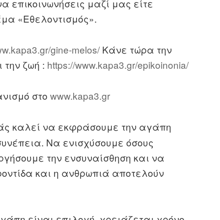
α επικοινωνήσεις μαζί μας είτε
έμα «Εθελοντισμός».
ww.kapa3.gr/gine-melos/
Κάνε τώρα την
 την ζωή :
https://www.kapa3.gr/epikoinonia/
ανισμό στο
www.kapa3.gr
ς καλεί να εκφράσουμε την αγάπη
συνέπεια. Να ενισχύσουμε όσους
εργήσουμε την ενσυναίσθηση και να
ροντίδα και η ανθρωπιά αποτελούν
αγάπη είναι επιλογή, χρειάζεται χρόνο,