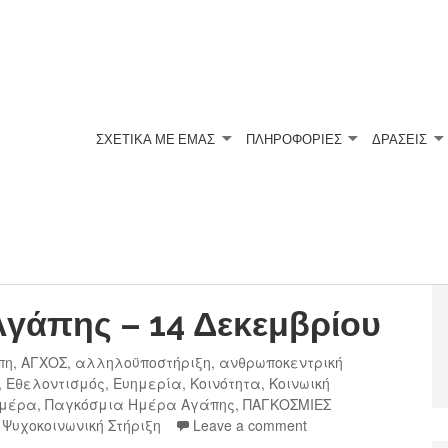
ΣΧΕΤΙΚΆ ΜΕ ΕΜΆΣ
ΠΛΗΡΟΦΟΡΙΕΣ
ΔΡΑΣΕΙΣ
γάπης – 14 Δεκεμβρίου
πη
,
ΑΓΧΟΣ
,
αλληλοϋποστήριξη
,
ανθρωποκεντρική
,
Εθελοντισμός
,
Ευημερία
,
Κοινότητα
,
Κοινωική
Ημέρα
,
Παγκόσμια Ημέρα Αγάπης
,
ΠΑΓΚΟΣΜΙΕΣ
,
Ψυχοκοινωνική Στήριξη
Leave a comment