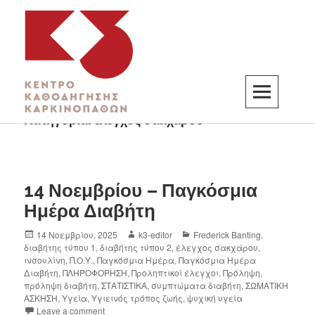
Κατηγορία:
έλεγχος σακχάρου
K3
ΚΕΝΤΡΟ ΚΑΘΟΔΗΓΗΣΗΣ ΚΑΡΚΙΝΟΠΑΘΩΝ
14 Νοεμβρίου – Παγκόσμια
Ημέρα Διαβήτη
14 Νοεμβρίου, 2025
k3-editor
Frederick Banting
,
διαβήτης τύπου 1
,
διαβήτης τύπου 2
,
έλεγχος σακχάρου
,
ινσουλίνη
,
Π.Ο.Υ.
,
Παγκόσμια Ημέρα
,
Παγκόσμια Ημέρα
Διαβήτη
,
ΠΛΗΡΟΦΟΡΗΣΗ
,
Προληπτικοί έλεγχοι
,
Πρόληψη
,
πρόληψη διαβήτη
,
ΣΤΑΤΙΣΤΙΚΑ
,
συμπτώματα διαβήτη
,
ΣΩΜΑΤΙΚΗ
ΑΣΚΗΣΗ
,
Υγεία
,
Υγιεινός τρόπος ζωής
,
ψυχική υγεία
Leave a comment