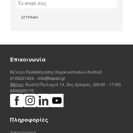
Επικοινωνία
Κέντρο Καθοδήγησης Καρκινοπαθών-Κάπα3
2105221424
-
info@kapa3.gr
Αθήνα
: Κωστή Παλαμά 13, 3ος όροφος, (09:00 - 17:00)
6906265170
Πληροφορίες
Δικαιώματα