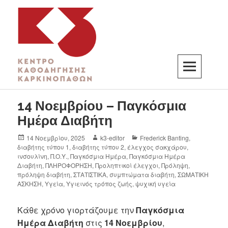
K3
ΚΕΝΤΡΟ ΚΑΘΟΔΗΓΗΣΗΣ ΚΑΡΚΙΝΟΠΑΘΩΝ
14 Νοεμβρίου – Παγκόσμια
Ημέρα Διαβήτη
14 Νοεμβρίου, 2025
k3-editor
Frederick Banting
,
διαβήτης τύπου 1
,
διαβήτης τύπου 2
,
έλεγχος σακχάρου
,
ινσουλίνη
,
Π.Ο.Υ.
,
Παγκόσμια Ημέρα
,
Παγκόσμια Ημέρα
Διαβήτη
,
ΠΛΗΡΟΦΟΡΗΣΗ
,
Προληπτικοί έλεγχοι
,
Πρόληψη
,
πρόληψη διαβήτη
,
ΣΤΑΤΙΣΤΙΚΑ
,
συμπτώματα διαβήτη
,
ΣΩΜΑΤΙΚΗ
ΑΣΚΗΣΗ
,
Υγεία
,
Υγιεινός τρόπος ζωής
,
ψυχική υγεία
Κάθε χρόνο γιορτάζουμε την
Παγκόσμια
Ημέρα Διαβήτη
στις
14 Νοεμβρίου
,