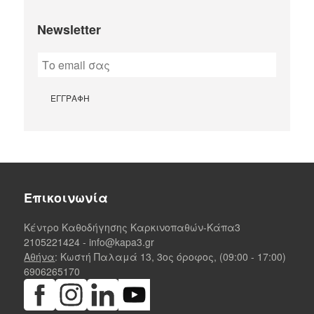
Newsletter
Επικοινωνία
Κέντρο Καθοδήγησης Καρκινοπαθών-Κάπα3
2105221424
-
info@kapa3.gr
Αθήνα
: Κωστή Παλαμά 13, 3ος όροφος, (09:00 - 17:00)
6906265170