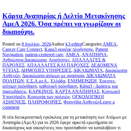
Κάρτα Αναπηρίας ή Δελτίο Μετακίνησης
ΑμεΑ 2026. Όσα πρέπει να γνωρίζουν οι
δικαιούχοι.
Posted on
8 Ιουλίου, 2026
Author
k3-editor
Categories
AMEA
,
Cancer Care Connect
,
Kapa3 φορέας πλοήγησης
,
Patient
Navigation
,
patient-centered care
,
ΑΜΕΑ
,
ΑΝΑΠΗΡΙΑ
,
Ανθρώπινα Δικαιώματα
,
Ανισότητες
,
ΑΠΑΛΛΑΓΕΣ &
ΠΑΡΟΧΕΣ
,
ΑΠΑΛΛΑΓΕΣ ΚΑΙ ΠΑΡΟΧΕΣ
,
ΔΕΔΟΜΕΝΑ
ΥΓΕΙΑΣ
,
ΔΗΜΟΣΙΕΣ ΥΠΗΡΕΣΙΕΣ
,
ΔΙΚΑΙΩΜΑΤΑ
,
Δικαιώματα
Ασθενών
,
Δικαιώματα ατόμων με αναπηρία
,
ΔΙΚΑΙΩΜΑΤΑ
ΠΟΛΙΤΩΝ
,
Ε.Σ.Α.μεΑ.
,
Ελλάδα
,
ΕΝΗΜΕΡΩΣΗ
,
Έρευνες
,
ισότιμη πρόσβαση
,
καθολική πρόσβαση
,
Κάπα3 - Δράσεις και
παρεμβάσεις
,
ΚΑΡΚΙΝΟΣ
,
ΚΑΡΤΑ ΑΝΑΠΗΡΙΑΣ
,
Κοινωική
Υποστήριξη
,
Κοινωνία των πολιτών
,
ΟΓΚΟΛΟΓΙΚΟΙ
ΑΣΘΕΝΕΙΣ
,
ΠΛΗΡΟΦΟΡΙΕΣ
,
Φροντίδα Ασθενών
Leave a
comment
Η νέα διευκρινιστική εγκύκλιος για τη μετακίνηση των Ατόμων με
Αναπηρία (ΑμεΑ) για το 2026 έφερε αρκετά ερωτήματα σε
δικαιούχους και οικογένειες που προσπαθούν να καταλάβουν τι