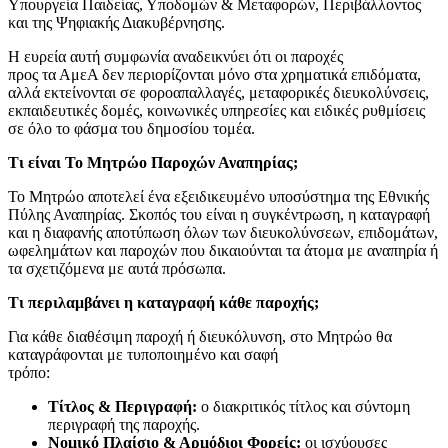
Υπουργεία Παιδείας, Υποδομών & Μεταφορών, Περιβάλλοντος
και της Ψηφιακής Διακυβέρνησης.
Η ευρεία αυτή συμφωνία αναδεικνύει ότι οι παροχές
προς τα ΑμεΑ δεν περιορίζονται μόνο στα χρηματικά επιδόματα,
αλλά εκτείνονται σε φοροαπαλλαγές, μεταφορικές διευκολύνσεις,
εκπαιδευτικές δομές, κοινωνικές υπηρεσίες και ειδικές ρυθμίσεις
σε όλο το φάσμα του δημοσίου τομέα.
Τι είναι Το Μητρώο Παροχών Αναπηρίας;
Το Μητρώο αποτελεί ένα εξειδικευμένο υποσύστημα της Εθνικής
Πύλης Αναπηρίας. Σκοπός του είναι η συγκέντρωση, η καταγραφή
και η διαφανής αποτύπωση όλων των διευκολύνσεων, επιδομάτων,
ωφελημάτων και παροχών που δικαιούνται τα άτομα με αναπηρία ή
τα σχετιζόμενα με αυτά πρόσωπα.
Τι περιλαμβάνει η καταγραφή κάθε παροχής;
Για κάθε διαθέσιμη παροχή ή διευκόλυνση, στο Μητρώο θα
καταγράφονται με τυποποιημένο και σαφή
τρόπο:
Τίτλος & Περιγραφή:
ο διακριτικός τίτλος και σύντομη
περιγραφή της παροχής.
Νομικό Πλαίσιο & Αρμόδιοι Φορείς:
οι ισχύουσες