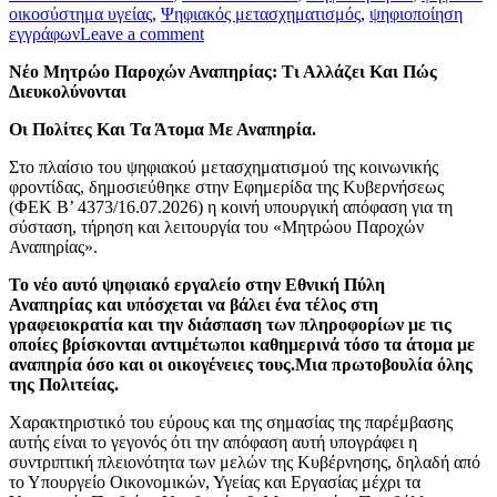
οικοσύστημα υγείας
,
Ψηφιακός μετασχηματισμός
,
ψηφιοποίηση
εγγράφων
Leave a comment
Νέο Μητρώο Παροχών Αναπηρίας: Τι Αλλάζει Και Πώς
Διευκολύνονται
Οι Πολίτες Και Τα Άτομα Με Αναπηρία.
Στο πλαίσιο του ψηφιακού μετασχηματισμού της κοινωνικής
φροντίδας, δημοσιεύθηκε στην Εφημερίδα της Κυβερνήσεως
(ΦΕΚ Β’ 4373/16.07.2026) η κοινή υπουργική απόφαση για τη
σύσταση, τήρηση και λειτουργία του «Μητρώου Παροχών
Αναπηρίας».
Το νέο αυτό ψηφιακό εργαλείο στην Εθνική Πύλη
Αναπηρίας και υπόσχεται να βάλει ένα τέλος στη
γραφειοκρατία και την διάσπαση των πληροφορίων με τις
οποίες βρίσκονται αντιμέτωποι καθημερινά τόσο τα άτομα με
αναπηρία όσο και οι οικογένειες τους.Μια πρωτοβουλία όλης
της Πολιτείας.
Χαρακτηριστικό του εύρους και της σημασίας της παρέμβασης
αυτής είναι το γεγονός ότι την απόφαση αυτή υπογράφει η
συντριπτική πλειονότητα των μελών της Κυβέρνησης, δηλαδή από
το Υπουργείο Οικονομικών, Υγείας και Εργασίας μέχρι τα