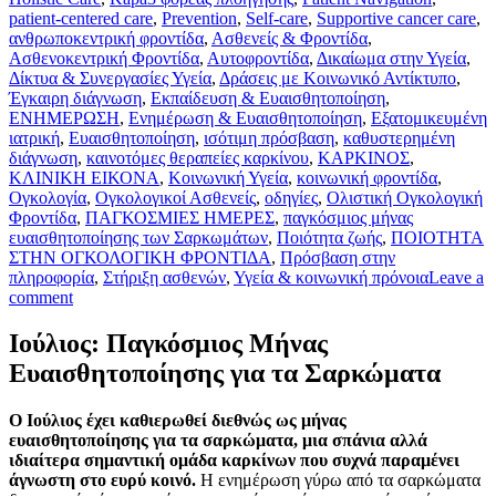
patient-centered care
,
Prevention
,
Self-care
,
Supportive cancer care
,
ανθρωποκεντρική φροντίδα
,
Ασθενείς & Φροντίδα
,
Ασθενοκεντρική Φροντίδα
,
Αυτοφροντίδα
,
Δικαίωμα στην Υγεία
,
Δίκτυα & Συνεργασίες Υγεία
,
Δράσεις με Κοινωνικό Αντίκτυπο
,
Έγκαιρη διάγνωση
,
Εκπαίδευση & Ευαισθητοποίηση
,
ΕΝΗΜΕΡΩΣΗ
,
Ενημέρωση & Ευαισθητοποίηση
,
Εξατομικευμένη
ιατρική
,
Ευαισθητοποίηση
,
ισότιμη πρόσβαση
,
καθυστερημένη
διάγνωση
,
καινοτόμες θεραπείες καρκίνου
,
ΚΑΡΚΙΝΟΣ
,
ΚΛΙΝΙΚΗ ΕΙΚΟΝΑ
,
Κοινωνική Υγεία
,
κοινωνική φροντίδα
,
Ογκολογία
,
Ογκολογικοί Ασθενείς
,
οδηγίες
,
Ολιστική Ογκολογική
Φροντίδα
,
ΠΑΓΚΟΣΜΙΕΣ ΗΜΕΡΕΣ
,
παγκόσμιος μήνας
ευαισθητοποίησης των Σαρκωμάτων
,
Ποιότητα ζωής
,
ΠΟΙΟΤΗΤΑ
ΣΤΗΝ ΟΓΚΟΛΟΓΙΚΗ ΦΡΟΝΤΙΔΑ
,
Πρόσβαση στην
πληροφορία
,
Στήριξη ασθενών
,
Υγεία & κοινωνική πρόνοια
Leave a
comment
Ιούλιος: Παγκόσμιος Μήνας
Ευαισθητοποίησης για τα Σαρκώματα
Ο Ιούλιος έχει καθιερωθεί διεθνώς ως μήνας
ευαισθητοποίησης για τα σαρκώματα, μια σπάνια αλλά
ιδιαίτερα σημαντική ομάδα καρκίνων που συχνά παραμένει
άγνωστη στο ευρύ κοινό.
Η ενημέρωση γύρω από τα σαρκώματα