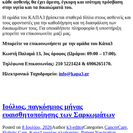
κάθε ασθενής θα έχει άμεση, έγκυρη και ισότιμη πρόσβαση
στην υγεία και τα δικαιώματά του.
Η ομάδα του ΚΑΠΑ3 βρίσκεται σταθερά δίπλα στους ασθενείς και
τους φροντιστές για την καθοδήγηση και τη διασφάλιση των
δικαιωμάτων τους. Για οποιαδήποτε πληροφορία ή υποστήριξη
μπορείτε να επικοινωνείτε μαζί μας.
Μπορείτε να επικοινωνήσετε με την ομάδα του Κάπα3
Κωστή Παλαμά 13, 3ος όροφος (Ωράριο: 09:00 – 17:00).
Τηλέφωνα Επικοινωνίας: 210 5221424 & 6906265170.
Ηλεκτρονικό Ταχυδρομείο:
info@kapa3.gr
Ιούλιος, παγκόσμιος μήνας
ευαισθητοποίησης των Σαρκωμάτων
Posted on
8 Ιουλίου, 2026
Author
k3-editor
Categories
CancerCare
,
Holistic Care
,
Kapa3 φορέας πλοήγησης
,
Patient Navigation
,