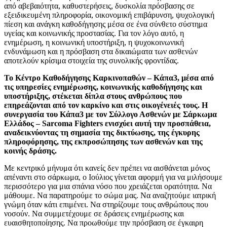
από αβεβαιότητα, καθυστερήσεις, δυσκολία πρόσβασης σε
εξειδικευμένη πληροφορία, οικονομική επιβάρυνση, ψυχολογική
πίεση και ανάγκη καθοδήγησης μέσα σε ένα σύνθετο σύστημα
υγείας και κοινωνικής προστασίας. Για τον λόγο αυτό, η
ενημέρωση, η κοινωνική υποστήριξη, η ψυχοκοινωνική
ενδυνάμωση και η πρόσβαση στα δικαιώματα των ασθενών
αποτελούν κρίσιμα στοιχεία της συνολικής φροντίδας.
Το Κέντρο Καθοδήγησης Καρκινοπαθών – Κάπα3, μέσα από
τις υπηρεσίες ενημέρωσης, κοινωνικής καθοδήγησης και
υποστήριξης, στέκεται δίπλα στους ανθρώπους που
επηρεάζονται από τον καρκίνο και στις οικογένειές τους. Η
συνεργασία του Κάπα3 με τον Σύλλογο Ασθενών με Σάρκωμα
Ελλάδος – Sarcoma Fighters ενισχύει αυτή την προσπάθεια,
αναδεικνύοντας τη σημασία της δικτύωσης, της έγκυρης
πληροφόρησης, της εκπροσώπησης των ασθενών και της
κοινής δράσης.
Με κεντρικό μήνυμα ότι κανείς δεν πρέπει να αισθάνεται μόνος
απέναντι στο σάρκωμα, ο Ιούλιος γίνεται αφορμή για να μιλήσουμε
περισσότερο για μια σπάνια νόσο που χρειάζεται ορατότητα. Να
μάθουμε. Να παρατηρούμε το σώμα μας. Να αναζητούμε ιατρική
γνώμη όταν κάτι επιμένει. Να στηρίζουμε τους ανθρώπους που
νοσούν. Να συμμετέχουμε σε δράσεις ενημέρωσης και
ευαισθητοποίησης. Να προωθούμε την πρόσβαση σε έγκαιρη