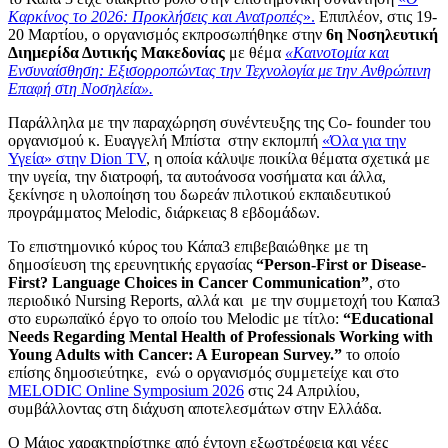
Καρκίνος το 2026: Προκλήσεις και Ανατροπές
».
Επιπλέον, στις 19-
20 Μαρτίου, ο οργανισμός
εκπροσωπήθηκε στην
6η Νοσηλευτική
Διημερίδα Δυτικής Μακεδονίας
με θέμα
«Καινοτομία και
Ενσυναίσθηση: Εξισορροπώντας την Τεχνολογία με την Ανθρώπινη
Επαφή στη Νοσηλεία».
Παράλληλα με την παραχώρηση συνέντευξης της Co- founder του
οργανισμού κ. Ευαγγελή Μπίστα στην εκπομπή
«Όλα για την
Υγεία» στην Dion TV
, η οποία κάλυψε ποικίλα θέματα σχετικά με
την υγεία, την διατροφή, τα αυτοάνοσα νοσήματα και άλλα,
ξεκίνησε η υλοποίηση του δωρεάν πιλοτικού εκπαιδευτικού
προγράμματος Melodic, διάρκειας 8 εβδομάδων.
Το επιστημονικό κύρος του Κάπα3 επιβεβαιώθηκε με τη
δημοσίευση της ερευνητικής εργασίας
“Person-First or Disease-
First? Language Choices in Cancer Communication”
, στο
περιοδικό Nursing Reports, αλλά και με την συμμετοχή του Καπα3
στο ευρωπαϊκό έργο το οποίο του Melodic με τίτλο:
“Educational
Needs Regarding Mental Health of Professionals Working with
Young Adults with Cancer: A European Survey.”
το οποίο
επίσης δημοσιεύτηκε, ενώ ο οργανισμός συμμετείχε και στο
MELODIC Online Symposium 2026
στις 24 Απριλίου,
συμβάλλοντας στη διάχυση αποτελεσμάτων στην Ελλάδα.
Ο Μάιος χαρακτηρίστηκε από έντονη εξωστρέφεια και νέες