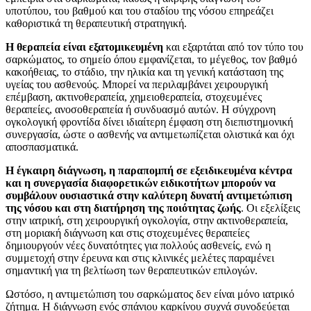
υποτύπου, του βαθμού και του σταδίου της νόσου επηρεάζει
καθοριστικά τη θεραπευτική στρατηγική.
Η θεραπεία είναι εξατομικευμένη
και εξαρτάται από τον τύπο του
σαρκώματος, το σημείο όπου εμφανίζεται, το μέγεθος, τον βαθμό
κακοήθειας, το στάδιο, την ηλικία και τη γενική κατάσταση της
υγείας του ασθενούς. Μπορεί να περιλαμβάνει χειρουργική
επέμβαση, ακτινοθεραπεία, χημειοθεραπεία, στοχευμένες
θεραπείες, ανοσοθεραπεία ή συνδυασμό αυτών. Η σύγχρονη
ογκολογική φροντίδα δίνει ιδιαίτερη έμφαση στη διεπιστημονική
συνεργασία, ώστε ο ασθενής να αντιμετωπίζεται ολιστικά και όχι
αποσπασματικά.
Η έγκαιρη διάγνωση, η παραπομπή σε εξειδικευμένα κέντρα
και η συνεργασία διαφορετικών ειδικοτήτων μπορούν να
συμβάλουν ουσιαστικά στην καλύτερη δυνατή αντιμετώπιση
της νόσου και στη διατήρηση της ποιότητας ζωής
. Οι εξελίξεις
στην ιατρική, στη χειρουργική ογκολογία, στην ακτινοθεραπεία,
στη μοριακή διάγνωση και στις στοχευμένες θεραπείες
δημιουργούν νέες δυνατότητες για πολλούς ασθενείς, ενώ η
συμμετοχή στην έρευνα και στις κλινικές μελέτες παραμένει
σημαντική για τη βελτίωση των θεραπευτικών επιλογών.
Ωστόσο, η αντιμετώπιση του σαρκώματος δεν είναι μόνο ιατρικό
ζήτημα. Η διάγνωση ενός σπάνιου καρκίνου συχνά συνοδεύεται