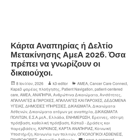
Κάρτα Αναπηρίας ή Δελτίο
Μετακίνησης ΑμεΑ 2026. Όσα
πρέπει να γνωρίζουν οι
δικαιούχοι.
8 Ιουλίου, 2026
k3-editor
AMEA
,
Cancer Care Connect
,
Kapa3 φορέας πλοήγησης
,
Patient Navigation
,
patient-centered
care
,
ΑΜΕΑ
,
ΑΝΑΠΗΡΙΑ
,
Ανθρώπινα Δικαιώματα
,
Ανισότητες
,
ΑΠΑΛΛΑΓΕΣ & ΠΑΡΟΧΕΣ
,
ΑΠΑΛΛΑΓΕΣ ΚΑΙ ΠΑΡΟΧΕΣ
,
ΔΕΔΟΜΕΝΑ
ΥΓΕΙΑΣ
,
ΔΗΜΟΣΙΕΣ ΥΠΗΡΕΣΙΕΣ
,
ΔΙΚΑΙΩΜΑΤΑ
,
Δικαιώματα
Ασθενών
,
Δικαιώματα ατόμων με αναπηρία
,
ΔΙΚΑΙΩΜΑΤΑ
ΠΟΛΙΤΩΝ
,
Ε.Σ.Α.μεΑ.
,
Ελλάδα
,
ΕΝΗΜΕΡΩΣΗ
,
Έρευνες
,
ισότιμη
πρόσβαση
,
καθολική πρόσβαση
,
Κάπα3 - Δράσεις και
παρεμβάσεις
,
ΚΑΡΚΙΝΟΣ
,
ΚΑΡΤΑ ΑΝΑΠΗΡΙΑΣ
,
Κοινωική
Υποστήριξη
,
Κοινωνία των πολιτών
,
ΟΓΚΟΛΟΓΙΚΟΙ ΑΣΘΕΝΕΙΣ
,
ΠΛΗΡΟΦΟΡΙΕΣ
,
Φροντίδα Ασθενών
Leave a comment