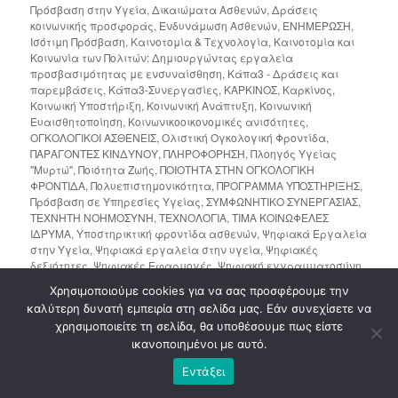
Πρόσβαση στην Υγεία
,
Δικαιώματα Ασθενών
,
Δράσεις
κοινωνικής προσφοράς
,
Ενδυνάμωση Ασθενών
,
ΕΝΗΜΕΡΩΣΗ
,
Ισότιμη Πρόσβαση
,
Καινοτομία & Τεχνολογία
,
Καινοτομία και
Κοινωνία των Πολιτών: Δημιουργώντας εργαλεία
προσβασιμότητας με ενσυναίσθηση
,
Κάπα3 - Δράσεις και
παρεμβάσεις
,
Κάπα3-Συνεργασίες
,
ΚΑΡΚΙΝΟΣ
,
Καρκίνος
,
Κοινωική Υποστήριξη
,
Κοινωνική Ανάπτυξη
,
Κοινωνική
Ευαισθητοποίηση
,
Κοινωνικοοικονομικές ανισότητες
,
ΟΓΚΟΛΟΓΙΚΟΙ ΑΣΘΕΝΕΙΣ
,
Ολιστική Ογκολογική Φροντίδα
,
ΠΑΡΑΓΟΝΤΕΣ ΚΙΝΔΥΝΟΥ
,
ΠΛΗΡΟΦΟΡΗΣΗ
,
Πλοηγός Υγείας
"Μυρτώ"
,
Ποιότητα Ζωής
,
ΠΟΙΟΤΗΤΑ ΣΤΗΝ ΟΓΚΟΛΟΓΙΚΗ
ΦΡΟΝΤΙΔΑ
,
Πολυεπιστημονικότητα
,
ΠΡΟΓΡΑΜΜΑ ΥΠΟΣΤΗΡΙΞΗΣ
,
Πρόσβαση σε Υπηρεσίες Υγείας
,
ΣΥΜΦΩΝΗΤΙΚΟ ΣΥΝΕΡΓΑΣΙΑΣ
,
ΤΕΧΝΗΤΗ ΝΟΗΜΟΣΥΝΗ
,
ΤΕΧΝΟΛΟΓΙΑ
,
ΤΙΜΑ ΚΟΙΝΩΦΕΛΕΣ
ΙΔΡΥΜΑ
,
Υποστηρικτική φροντίδα ασθενών
,
Ψηφιακά Εργαλεία
στην Υγεία
,
Ψηφιακά εργαλεία στην υγεία
,
Ψηφιακές
δεξιότητες
,
Ψηφιακές Εφαρμογές
,
Ψηφιακή εγγραμματοσύνη
,
Ψηφιακή καθοδήγηση ασθενών
,
ΨΥΧΟΚΟΙΝΩΝΙΚΗ
Χρησιμοποιούμε cookies για να σας προσφέρουμε την
ΕΝΔΥΝΑΜΩΣΗ
Leave a comment
καλύτερη δυνατή εμπειρία στη σελίδα μας. Εάν συνεχίσετε να
χρησιμοποιείτε τη σελίδα, θα υποθέσουμε πως είστε
ΔΕΛΤΙΟ ΤΥΠΟΥ
ικανοποιημένοι με αυτό.
Εντάξει
Η «Μυρτώ» υπό επιστημονική αξιολόγηση: