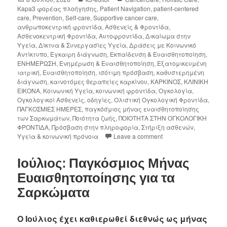
Kapa3 φορέας πλοήγησης
,
Patient Navigation
,
patient-centered
care
,
Prevention
,
Self-care
,
Supportive cancer care
,
ανθρωποκεντρική φροντίδα
,
Ασθενείς & Φροντίδα
,
Ασθενοκεντρική Φροντίδα
,
Αυτοφροντίδα
,
Δικαίωμα στην
Υγεία
,
Δίκτυα & Συνεργασίες Υγεία
,
Δράσεις με Κοινωνικό
Αντίκτυπο
,
Έγκαιρη διάγνωση
,
Εκπαίδευση & Ευαισθητοποίηση
,
ΕΝΗΜΕΡΩΣΗ
,
Ενημέρωση & Ευαισθητοποίηση
,
Εξατομικευμένη
ιατρική
,
Ευαισθητοποίηση
,
ισότιμη πρόσβαση
,
καθυστερημένη
διάγνωση
,
καινοτόμες θεραπείες καρκίνου
,
ΚΑΡΚΙΝΟΣ
,
ΚΛΙΝΙΚΗ
ΕΙΚΟΝΑ
,
Κοινωνική Υγεία
,
κοινωνική φροντίδα
,
Ογκολογία
,
Ογκολογικοί Ασθενείς
,
οδηγίες
,
Ολιστική Ογκολογική Φροντίδα
,
ΠΑΓΚΟΣΜΙΕΣ ΗΜΕΡΕΣ
,
παγκόσμιος μήνας ευαισθητοποίησης
των Σαρκωμάτων
,
Ποιότητα ζωής
,
ΠΟΙΟΤΗΤΑ ΣΤΗΝ ΟΓΚΟΛΟΓΙΚΗ
ΦΡΟΝΤΙΔΑ
,
Πρόσβαση στην πληροφορία
,
Στήριξη ασθενών
,
Υγεία & κοινωνική πρόνοια
Leave a comment
Ιούλιος: Παγκόσμιος Μήνας
Ευαισθητοποίησης για τα
Σαρκώματα
Ο Ιούλιος έχει καθιερωθεί διεθνώς ως μήνας