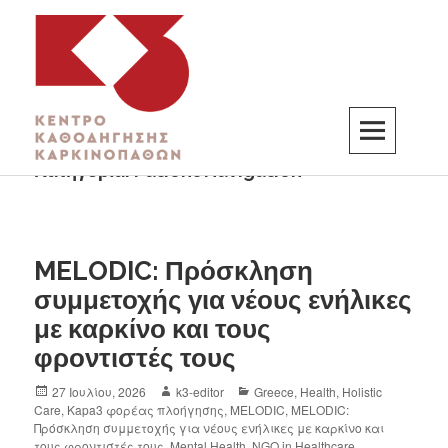
Κατηγορία:
Patient Navigation
K3
ΚΕΝΤΡΟ ΚΑΘΟΔΗΓΗΣΗΣ ΚΑΡΚΙΝΟΠΑΘΩΝ
MELODIC: Πρόσκληση
συμμετοχής για νέους ενήλικες
με καρκίνο και τους
φροντιστές τους
27 Ιουλίου, 2026
k3-editor
Greece
,
Health
,
Holistic
Care
,
Kapa3 φορέας πλοήγησης
,
MELODIC
,
MELODIC:
Πρόσκληση συμμετοχής για νέους ενήλικες με καρκίνο και
τους φροντιστές τους
,
Mental Health
,
NGO in Healthcare
,