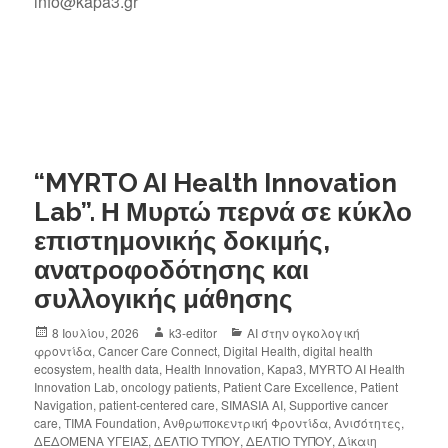
info@kapa3.gr
“MYRTO AI Health Innovation
Lab”. Η Μυρτώ περνά σε κύκλο
επιστημονικής δοκιμής,
ανατροφοδότησης και
συλλογικής μάθησης
8 Ιουλίου, 2026
k3-editor
AI στην ογκολογική
φροντίδα
,
Cancer Care Connect
,
Digital Health
,
digital health
ecosystem
,
health data
,
Health Innovation
,
Kapa3
,
MYRTO AI Health
Innovation Lab
,
oncology patients
,
Patient Care Excellence
,
Patient
Navigation
,
patient-centered care
,
SIMASIA AI
,
Supportive cancer
care
,
TIMA Foundation
,
Ανθρωποκεντρική Φροντίδα
,
Ανισότητες
,
ΔΕΔΟΜΕΝΑ ΥΓΕΙΑΣ
,
ΔΕΛΤΙΟ ΤΥΠΟΥ
,
ΔΕΛΤΙΟ ΤΥΠΟΥ
,
Δίκαιη