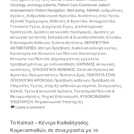
Oncology
,
oncology patients
,
Patient Care Excellence
,
patient
empowerment
,
Patient Navigation
,
Well-being
,
ΑΘΗΝΑ
,
ανθρώπινες
σχέσεις
,
Ανθρωποκεντρική Φροντίδα
,
Ανισότητες στην Υγεία
,
Αξονική Τομογραφία
,
Ασθενείς & Φροντίδα
,
Αυτοφροντίδα
,
Γυναικεία Υγεία
,
Διαχείριση Στρες
,
Διεπιστημονική
προσέγγιση
,
Δράσεις κοινωνικής προσφοράς
,
Δράσεις με
κοινωνικό αντίκτυπο
,
Εκπαίδευση & Ευαισθητοποίηση
,
Ελλάδα
,
Ενδυνάμωση Ασθενών
,
Ενσυνειδητότητα
,
ΘΕΡΑΠΕΥΤΙΚΗ
ΑΝΤΙΜΕΤΩΠΙΣΗ
,
Ισότιμη Πρόσβαση
,
Καθολική κάλυψη υγείας
,
Καινοτομία και Κοινωνία των Πολιτών
,
Καινοτομία και
Κοινωνία των Πολιτών: Δημιουργώντας εργαλεία
προσβασιμότητας με ενσυναίσθηση
,
ΚΑΡΚΙΝΟΣ
,
κοινωνικές
ανισότητες
,
ΟΓΚΟΛΟΓΙΚΟΙ ΑΣΘΕΝΕΙΣ
,
Ολιστική Ογκολογική
Φροντίδα
,
Πνευματικότητα
,
Ποιότητα Ζωής
,
ΠΟΙΟΤΗΤΑ ΣΤΗΝ
ΟΓΚΟΛΟΓΙΚΗ ΦΡΟΝΤΙΔΑ
,
Πρόσβαση ασθενών
,
Πρόσβαση σε
Υπηρεσίες Υγείας
,
στήριξη ασθενών με καρκίνο
,
Συνεργασίες
Κάπα3
,
Υγεία & κοινωνική πρόνοια
,
Υγειονομική Πολιτική &
Μεταρρυθμίσεις
,
Ψυχική Ενδυνάμωση
,
ΨΥΧΟΚΟΙΝΩΝΙΚΗ
ΥΠΟΣΤΗΡΙΞΗ
,
Ψυχοκοινωνική Υποστήριξη
Leave a comment
Το Κάπα3 – Κέντρο Καθοδήγησης
Καρκινοπαθών, σε συνεργασία με το