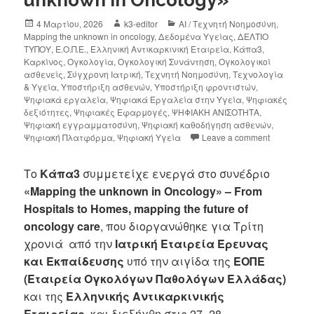
unknown in Oncology»
4 Μαρτίου, 2026
k3-editor
AI / Τεχνητή Νοημοσύνη
,
Mapping the unknown in oncology
,
Δεδομένα Υγείας
,
ΔΕΛΤΙΟ
ΤΥΠΟΥ
,
Ε.Ο.Π.Ε.
,
Ελληνική Αντικαρκινική Εταιρεία
,
Κάπα3
,
Καρκίνος
,
Ογκολογία
,
Ογκολογική Συνάντηση
,
Ογκολογικοί
ασθενείς
,
Σύγχρονη Ιατρική
,
Τεχνητή Νοημοσύνη
,
Τεχνολογία
& Υγεία
,
Υποστήριξη ασθενών
,
Υποστήριξη φροντιστών
,
Ψηφιακά εργαλεία
,
Ψηφιακά Εργαλεία στην Υγεία
,
Ψηφιακές
δεξιότητες
,
Ψηφιακές Εφαρμογές
,
ΨΗΦΙΑΚΗ ΑΝΙΣΟΤΗΤΑ
,
Ψηφιακή εγγραμματοσύνη
,
Ψηφιακή καθοδήγηση ασθενών
,
Ψηφιακή Πλατφόρμα
,
Ψηφιακή Υγεία
Leave a comment
Το
Κάπα3
συμμετείχε ενεργά στο συνέδριο
«Mapping the unknown in Oncolog
y» –
From
Hospitals
to
Homes,
mapping
the
future
of
oncology
care
, που διοργανώθηκε για Τρίτη
χρονιά από την
Ιατρική Εταιρεία Έρευνας
και Εκπαίδευσης
υπό την αιγίδα της
ΕΟΠΕ
(Εταιρεία Ογκολόγων Παθολόγων Ελλάδας)
και της
Ελληνικής Αντικαρκινικής
Εταιρείας
, και διεξήχθη στις 27–28