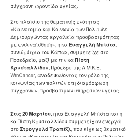
σύγχρονη φροντίδα υγείας.
Στο πλαίσιο της θεματικής ενότητας
«Καινοτομία και Κοινωνία των Πολιτών:
Δημιουργώντας εργαλεία προσβασιμότητας
με ενσυναίσθηση», η κα
Ευαγγελή Μπίστα
,
συνιδρύτρια του Κάπα3, συμμετείχε στο
Προεδρείο, μαζί με την κα
Πίστη
Κρυσταλλίδου
, Πρόεδρο της Α.Μ.Κ.Ε.
WinCancer
, αναδεικνύοντας τον ρόλο της
κοινωνίας των πολιτών στη διαμόρφωση
σύγχρονων, προσβάσιμων υπηρεσιών υγείας.
Στις 20 Μαρτίου
, η κα Ευαγγελή Μπίστα και η
κα Πίστη Κρυσταλλίδου συμμετείχαν ενεργά
στο
Στρογγυλό Τραπέζι
, που είχε ως θεματικό
άξονα «Καινοτομία και Κοινωνία των Πολιτών: