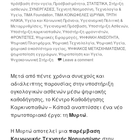
πρόσβαση στην υγεία
,
Προσβασιμότητα
,
ΣΤΑΤΙΣΤΙΚΑ
,
Στήριξη
ασθενών
,
ΣΥΝΕΡΓΑΣΙΕΣ
,
Τεχνητή Νοημοσύνη
,
Τεχνολογία &
Υγεία
,
ΤΙΜΑ Foundation
,
ΤΙΜΑ ΚΟΙΝΩΦΕΛΕΣ ΙΔΡΥΜΑ
,
ΤΡΙΤΗ
ΗΛΙΚΙΑ
,
Υγεία και Κοινωνική Πρόνοια
,
Υγειονομική Πολιτική &
Μεταρρυθμίσεις
,
Υγειονομική Πρόσβαση
,
Υποστήριξη Ασθενών
,
Υποστήριξη καρκινοπαθών
,
Υποστήριξη φροντιστών
,
ΦΡΟΝΤΙΣΤΕΣ
,
Ψηφιακές Εφαρμογές
,
ΨΗΦΙΑΚΗ ΑΝΙΣΟΤΗΤΑ
,
Ψηφιακή Πλατφόρμα
,
Ψηφιακή Τεχνολολγία
,
Ψηφιακή Υγεία
,
ψηφιακό οικοσύστημα υγείας
,
ΨΗΦΙΑΚΟΣ ΜΕΤΑΣΧΗΜΑΤΙΣΜΟΣ
,
ψηφιοποίηση εγγράφων
,
Ψηφιοποίηση και Υγεία
,
Ψυχοκοινωνική Στήριξη
Leave a comment
Μετά από πέντε χρόνια συνεχούς και
αδιάλειπτης παρουσίας στην υποστήριξη
ογκολογικών ασθενών μέσω ψηφιακής
καθοδήγησης, το Κέντρο Καθοδήγησης
Καρκινοπαθών – Κάπα3 αναπτύσσει ένα νέο
πρωτοποριακό έργο: τη
Μυρτώ
.
Η Μυρτώ αποτελεί μια
παρέμβαση
Κοινωνικής Τεχνητής Νοημοσύνης
στον