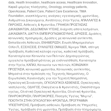
data
,
Health Innovation
,
healthcare access
,
Healthcare Innovation
,
Kapa3 φορέας πλοήγησης
,
Oncology
,
oncology patients
,
OpenAccess
,
Patient Care
,
Patient Care Excellence
,
TIMA
Foundation
,
ανεκπλήρωτες ανάγκες υγειονομικής φροντίδας
,
Ανθρώπινα Δικαιώματα
,
Ανισότητες στην Υγεία
,
ΑΠΑΛΛΑΓΕΣ &
ΠΑΡΟΧΕΣ
,
Ασθενείς & Φροντίδα
,
ΓΡΑΦΕΙΑ ΠΡΟΣΤΑΣΙΑΣ
ΔΙΚΑΙΩΜΑΤΩΝ
,
ΔΕΔΟΜΕΝΑ ΥΓΕΙΑΣ
,
διάχυση αποτελεσμάτων
,
ΔΙΚΑΙΩΜΑΤΑ
,
ΔΙΚΤΥΑ ΕΜΠΕΙΡΟΓΝΩΜΟΣΥΝΗΣ
,
ΔΡΑΣΕΙΣ
,
Δράσεις
κοινωνικής προσφοράς
,
Δράσεις με κοινωνικό αντίκτυπο
,
Εκπαίδευση Ασθενών
,
ΕΝΗΜΕΡΩΣΗ
,
Ένωση Μικρομεσαίων
Ο.Κοι.Π.
,
ΕΞΕΛΙΞΕΙΣ
,
ΕΥΑΛΩΤΕΣ ΟΜΑΔΕΣ
,
Ίδρυμα ΤΙΜΑ
,
ισότιμη
πρόσβαση
,
Καθολική κάλυψη υγείας
,
καθολική πρόσβαση
,
Καινοτομία και Κοινωνία των Πολιτών: Δημιουργώντας
εργαλεία προσβασιμότητας με ενσυναίσθηση
,
Καινοτομία
στην Υγεία
,
ΚΑΠΑ3
,
Κοινωνία των πολιτών
,
ΚΟΙΝΩΝΙΚΗ
ΠΡΟΣΤΑΣΙΑ
,
κοινωνική φροντίδα
,
Κοινωνικός αντίκτυπος
,
Μπροστά στην πρόκληση της Τεχνητής Νοημοσύνης
,
Ο
Ευρωπαϊκός Κανονισμός για την Τεχνητή Νοημοσύνη
,
Ογκολογική Συνάντηση
,
ΟΓΚΟΛΟΓΙΚΟΙ ΑΣΘΕΝΕΙΣ
,
Ογκολογικός
νοσηλευτής
,
ΟΔΗΓΟΣ
,
Οικογένεια & Φροντιστές
,
Οικοσύστημα
υγείας
,
Ολιστική Ογκολογική Φροντίδα
,
Ολιστική Φροντίδα
,
ΠΛΗΡΟΦΟΡΗΣΗ
,
ΠΛΗΡΟΦΟΡΙΕΣ
,
Πλοηγός Υγείας "Μυρτώ"
,
ΠΟΙΟΤΗΤΑ ΣΤΗΝ ΟΓΚΟΛΟΓΙΚΗ ΦΡΟΝΤΙΔΑ
,
ΠΡΟΓΡΑΜΜΑ
ΥΠΟΣΤΗΡΙΞΗΣ
,
Πρόσβαση ασθενών
,
Πρόσβαση σε Υπηρεσίες
Υγείας
,
πρόσβαση στη φροντίδα
,
Πρόσβαση στην πληροφορία
,