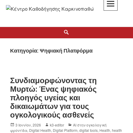
K3
ΚΕΝΤΡΟ ΚΑΘΟΔΗΓΗΣΗΣ ΚΑΡΚΙΝΟΠΑΘΩΝ
Κατηγορία:
Ψηφιακή Πλατφόρμα
Συνδιαμορφώνοντας τη
Μυρτώ: Ένας ψηφιακός
πλοηγός υγείας και
δικαιωμάτων για τους
ογκολογικούς ασθενείς
3 Ιουνίου, 2026
k3-editor
AI στην ογκολογική
φροντίδα
,
Digital Health
,
Digital Platform
,
digital tools
,
Health
,
health