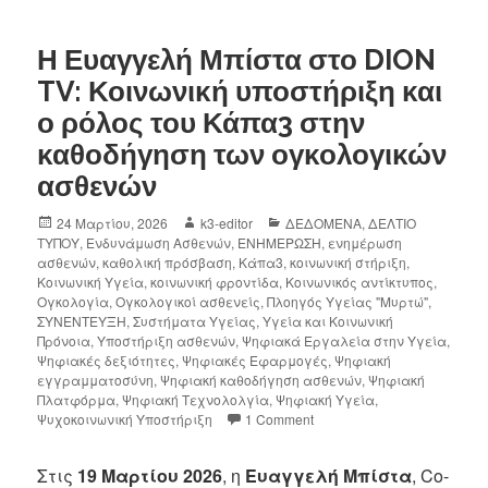
Η Ευαγγελή Μπίστα στο DION
TV: Κοινωνική υποστήριξη και
ο ρόλος του Κάπα3 στην
καθοδήγηση των ογκολογικών
ασθενών
24 Μαρτίου, 2026
k3-editor
ΔΕΔΟΜΕΝΑ
,
ΔΕΛΤΙΟ
ΤΥΠΟΥ
,
Ενδυνάμωση Ασθενών
,
ΕΝΗΜΕΡΩΣΗ
,
ενημέρωση
ασθενών
,
καθολική πρόσβαση
,
Κάπα3
,
κοινωνική στήριξη
,
Κοινωνική Υγεία
,
κοινωνική φροντίδα
,
Κοινωνικός αντίκτυπος
,
Ογκολογία
,
Ογκολογικοί ασθενείς
,
Πλοηγός Υγείας "Μυρτώ"
,
ΣΥΝΕΝΤΕΥΞΗ
,
Συστήματα Υγείας
,
Υγεία και Κοινωνική
Πρόνοια
,
Υποστήριξη ασθενών
,
Ψηφιακά Εργαλεία στην Υγεία
,
Ψηφιακές δεξιότητες
,
Ψηφιακές Εφαρμογές
,
Ψηφιακή
εγγραμματοσύνη
,
Ψηφιακή καθοδήγηση ασθενών
,
Ψηφιακή
Πλατφόρμα
,
Ψηφιακή Τεχνολολγία
,
Ψηφιακή Υγεία
,
Ψυχοκοινωνική Υποστήριξη
1 Comment
Στις
19 Μαρτίου 2026
, η
Ευαγγελή Μπίστα
, Co-