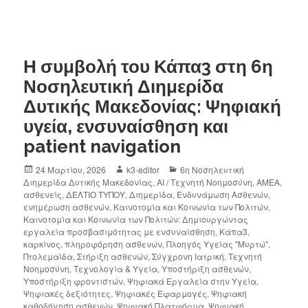
Η συμβολή του Κάπα3 στη 6η
Νοσηλευτική Διημερίδα
Δυτικής Μακεδονίας: Ψηφιακή
υγεία, ενσυναίσθηση και
patient navigation
24 Μαρτίου, 2026
k3-editor
6η Νοσηλευτική
Διημερίδα Δυτικής Μακεδονίας
,
AI / Τεχνητή Νοημοσύνη
,
AMEA
,
ασθενείς
,
ΔΕΛΤΙΟ ΤΥΠΟΥ
,
Διημερίδα
,
Ενδυνάμωση Ασθενών
,
ενημέρωση ασθενών
,
Καινοτομία και Κοινωνία των Πολιτών
,
Καινοτομία και Κοινωνία των Πολιτών: Δημιουργώντας
εργαλεία προσβασιμότητας με ενσυναίσθηση
,
Κάπα3
,
καρκίνος
,
πληροφόρηση ασθενών
,
Πλοηγός Υγείας "Μυρτώ"
,
Πτολεμαϊδα
,
Στήριξη ασθενών
,
Σύγχρονη Ιατρική
,
Τεχνητή
Νοημοσύνη
,
Τεχνολογία & Υγεία
,
Υποστήριξη ασθενών
,
Υποστήριξη φροντιστών
,
Ψηφιακά Εργαλεία στην Υγεία
,
Ψηφιακές δεξιότητες
,
Ψηφιακές Εφαρμογές
,
Ψηφιακή
καθοδήγηση ασθενών
,
Ψηφιακή Πλατφόρμα
,
Ψηφιακή