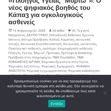
«Πλοηγός Υγείας “Μυρτώ”»: Ο
νέος ψηφιακός βοηθός του
Κάπα3 για ογκολογικούς
ασθενείς
14 Φεβρουαρίου, 2026
k3-editor
AI / Τεχνητή
Νοημοσύνη
,
ΔΕΛΤΙΟ ΤΥΠΟΥ
,
Εκπαίδευση Ασθενών
,
Έρευνα
,
Ισότητα
,
Ισότιμη Πρόσβαση
,
Κάπα3
,
Καρκίνος
,
κοινωνική
ένταξη
,
Κοινωνική Ευαισθητοποίηση
,
Κοινωνικός αντίκτυπος
,
Ογκολογικοί ασθενείς
,
ορόσημο
,
πληροφόρηση ασθενών
,
Πλοηγός Υγείας "Μυρτώ"
,
Πρόληψη
,
Πρόληψη & Screening
,
Πρόσβαση στην πληροφορία
,
ΤΙΜΑ Foundation
,
ΤΙΜΑ
ΚΟΙΝΩΦΕΛΕΣ ΙΔΡΥΜΑ
,
Ψηφιακά Εργαλεία στην Υγεία
,
Ψηφιακές δεξιότητες
,
Ψηφιακές Εφαρμογές
,
ΨΗΦΙΑΚΗ
ΑΝΙΣΟΤΗΤΑ
,
Ψηφιακή εγγραμματοσύνη
,
Ψηφιακή καθοδήγηση
ασθενών
,
Ψηφιακή Πλατφόρμα
,
Ψηφιακή Τεχνολολγία
,
Ψηφιακή υγεία
,
Ψυχική υγεία
,
Ψυχοκοινωνική Υποστήριξη
Χρησιμοποιούμε cookies για να σας προσφέρουμε την
2 Comments
καλύτερη δυνατή εμπειρία στη σελίδα μας. Εάν συνεχίσετε να
χρησιμοποιείτε τη σελίδα, θα υποθέσουμε πως είστε
ικανοποιημένοι με αυτό.
Ο Πλοηγός Υγείας “Μυρτώ” φέρνει την ψηφιακή
και AI φροντίδα κοντά στους ασθενείς με
Εντάξει
καρκίνο, υποστηρίζοντας την εξατομίκευση και