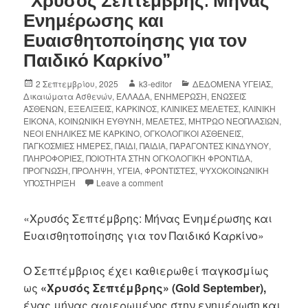
“Χρυσός Σεπτέμβρης: Μήνας
Ενημέρωσης και
Ευαισθητοποίησης για τον
Παιδικό Καρκίνο”
2 Σεπτεμβρίου, 2025
k3-editor
ΔΕΔΟΜΕΝΑ ΥΓΕΙΑΣ
,
Δικαιώματα Ασθενών
,
ΕΛΛΑΔΑ
,
ΕΝΗΜΕΡΩΣΗ
,
ΕΝΩΣΕΙΣ
ΑΣΘΕΝΩΝ
,
ΕΞΕΛΙΞΕΙΣ
,
ΚΑΡΚΙΝΟΣ
,
ΚΛΙΝΙΚΕΣ ΜΕΛΕΤΕΣ
,
ΚΛΙΝΙΚΗ
ΕΙΚΟΝΑ
,
ΚΟΙΝΩΝΙΚΗ ΕΥΘΥΝΗ
,
ΜΕΛΕΤΕΣ
,
ΜΗΤΡΩΟ ΝΕΟΠΛΑΣΙΩΝ
,
ΝΕΟΙ ΕΝΗΛΙΚΕΣ ΜΕ ΚΑΡΚΙΝΟ
,
ΟΓΚΟΛΟΓΙΚΟΙ ΑΣΘΕΝΕΙΣ
,
ΠΑΓΚΟΣΜΙΕΣ ΗΜΕΡΕΣ
,
ΠΑΙΔΙ
,
ΠΑΙΔΙΑ
,
ΠΑΡΑΓΟΝΤΕΣ ΚΙΝΔΥΝΟΥ
,
ΠΛΗΡΟΦΟΡΙΕΣ
,
ΠΟΙΟΤΗΤΑ ΣΤΗΝ ΟΓΚΟΛΟΓΙΚΗ ΦΡΟΝΤΙΔΑ
,
ΠΡΟΓΝΩΣΗ
,
ΠΡΟΛΗΨΗ
,
ΥΓΕΙΑ
,
ΦΡΟΝΤΙΣΤΕΣ
,
ΨΥΧΟΚΟΙΝΩΝΙΚΗ
ΥΠΟΣΤΗΡΙΞΗ
Leave a comment
«Χρυσός Σεπτέμβρης: Μήνας Ενημέρωσης και
Ευαισθητοποίησης για τον Παιδικό Καρκίνο»
Ο Σεπτέμβριος έχει καθιερωθεί παγκοσμίως
ως
«Χρυσός Σεπτέμβρης» (
Gold
September
),
ένας μήνας αφιερωμένος στην ενημέρωση και