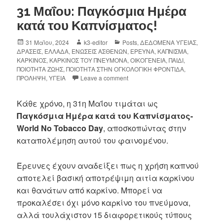
31 Μαΐου: Παγκόσμια Ημέρα
κατά του Καπνίσματος!
31 Μαΐου, 2024
k3-editor
Posts
,
ΔΕΔΟΜΕΝΑ ΥΓΕΙΑΣ
,
ΔΡΑΣΕΙΣ
,
ΕΛΛΑΔΑ
,
ΕΝΩΣΕΙΣ ΑΣΘΕΝΩΝ
,
ΕΡΕΥΝΑ
,
ΚΑΠΝΙΣΜΑ
,
ΚΑΡΚΙΝΟΣ
,
ΚΑΡΚΙΝΟΣ ΤΟΥ ΠΝΕΥΜΟΝΑ
,
ΟΙΚΟΓΕΝΕΙΑ
,
ΠΑΙΔΙ
,
ΠΟΙΟΤΗΤΑ ΖΩΗΣ
,
ΠΟΙΟΤΗΤΑ ΣΤΗΝ ΟΓΚΟΛΟΓΙΚΗ ΦΡΟΝΤΙΔΑ
,
ΠΡΟΛΗΨΗ
,
ΥΓΕΙΑ
Leave a comment
Κάθε χρόνο, η 31η Μαΐου τιμάται ως
Παγκόσμια Ημέρα κατά του Καπνίσματος-
World No Tobacco Day
, αποσκοπώντας στην
καταπολέμηση αυτού του φαινομένου.
Έρευνες έχουν αναδείξει πως η χρήση καπνού
αποτελεί βασική αποτρέψιμη αιτία καρκίνου
και θανάτων από καρκίνο. Μπορεί να
προκαλέσει όχι μόνο καρκίνο του πνεύμονα,
αλλά τουλάχιστον 15 διαφορετικούς τύπους