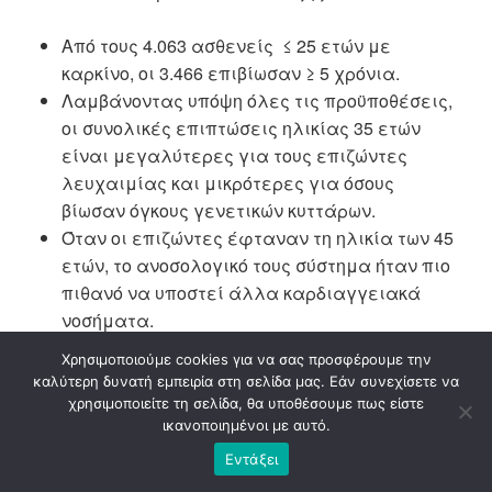
Από τους
4.063 ασθενείς ≤ 25 ετών με
καρκίνο, οι 3.466 επιβίωσαν ≥ 5 χρόνια
.
Λαμβάνοντας υπόψη όλες τις προϋποθέσεις,
οι συνολικές επιπτώσεις ηλικίας 35 ετών
είναι μεγαλύτερες για τους επιζώντες
λευχαιμίας
και μικρότερες για όσους
βίωσαν όγκους γενετικών κυττάρων.
Όταν
οι επιζώντες
έφταναν τη ηλικία των
45
ετών
, το ανοσολογικό τους σύστημα ήταν
πιο
πιθανό να υποστεί άλλα καρδιαγγειακά
νοσήματα.
Οι επιζώντες που έλαβαν χημειοθεραπείες
Χρησιμοποιούμε cookies για να σας προσφέρουμε την
και ακτινοθεραπείες
βίωσαν τις
καλύτερη δυνατή εμπειρία στη σελίδα μας. Εάν συνεχίσετε να
μεγαλύτερες επιπτώσεις
, ενώ οι λιγότερες
χρησιμοποιείτε τη σελίδα, θα υποθέσουμε πως είστε
ικανοποιημένοι με αυτό.
επιπτώσεις αναφέρονται σε όσους έκαναν
μόνο επεμβάσεις.
Εντάξει