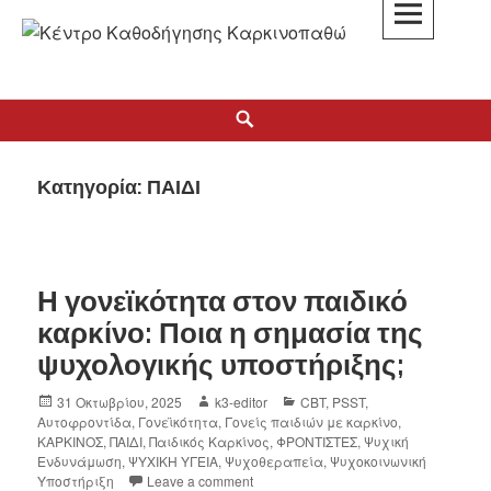
K3
ΚΕΝΤΡΟ ΚΑΘΟΔΗΓΗΣΗΣ ΚΑΡΚΙΝΟΠΑΘΩΝ
Κατηγορία:
ΠΑΙΔΙ
Η γονεϊκότητα στον παιδικό
καρκίνο: Ποια η σημασία της
ψυχολογικής υποστήριξης;
31 Οκτωβρίου, 2025
k3-editor
CBT
,
PSST
,
Αυτοφροντίδα
,
Γονεϊκότητα
,
Γονείς παιδιών με καρκίνο
,
ΚΑΡΚΙΝΟΣ
,
ΠΑΙΔΙ
,
Παιδικός Καρκίνος
,
ΦΡΟΝΤΙΣΤΕΣ
,
Ψυχική
Ενδυνάμωση
,
ΨΥΧΙΚΗ ΥΓΕΙΑ
,
Ψυχοθεραπεία
,
Ψυχοκοινωνική
Υποστήριξη
Leave a comment