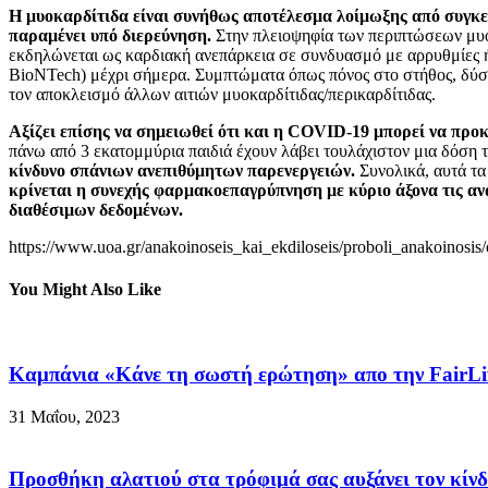
Η μυοκαρδίτιδα είναι συνήθως αποτέλεσμα λοίμωξης από συγκεκρ
παραμένει υπό διερεύνηση.
Στην πλειοψηφία των περιπτώσεων μυοκ
εκδηλώνεται ως καρδιακή ανεπάρκεια σε συνδυασμό με αρρυθμίες ή 
BioNTech) μέχρι σήμερα. Συμπτώματα όπως πόνος στο στήθος, δύσπν
τον αποκλεισμό άλλων αιτιών μυοκαρδίτιδας/περικαρδίτιδας.
Αξίζει επίσης να σημειωθεί ότι και η COVID-19 μπορεί να προ
πάνω από 3 εκατομμύρια παιδιά έχουν λάβει τουλάχιστον μια δόση 
κίνδυνο σπάνιων ανεπιθύμητων παρενεργειών.
Συνολικά, αυτά τα
κρίνεται η συνεχής φαρμακοεπαγρύπνηση με κύριο άξονα τις αν
διαθέσιμων δεδομένων.
https://www.uoa.gr/anakoinoseis_kai_ekdiloseis/proboli_anakoinos
You Might Also Like
Καμπάνια «Κάνε τη σωστή ερώτηση» απο την FairLif
31 Μαΐου, 2023
Προσθήκη αλατιού στα τρόφιμά σας αυξάνει τον κίνδ