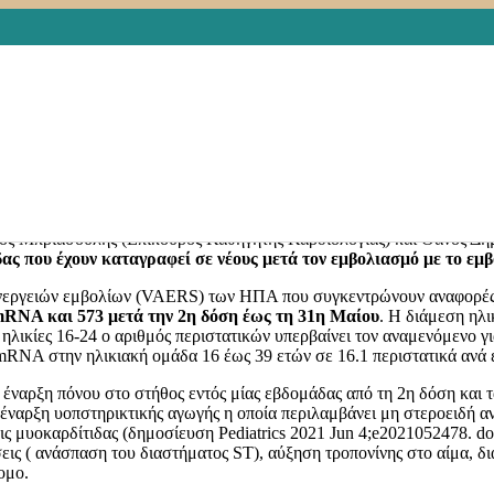
ΑΣΚΗΣΗ
,
ΠΑΙΔΙ
,
ΥΓΕΙΑ
ι της COVID-19 είναι ήπιες, διαρκούν για βραχύ χρονικό διάστη
ς και ερυθρότητα στο σημείο της ένεσης, ρίγος, διάρροια, ναυτία
σε σπάνιες περιπτώσεις μπορεί να είναι και σοβαρές και να χρειάζον
μητων ενεργειών (φαρμακοεπαγρύπνηση). Το τελευταίο διάστημα οι ρυ
κά μυοκαρδίτιδας και περικαρδίτιδας που ενδεχομένως να σχετίζοντ
 το εμβόλιο Ad26.COV2.S (Janssen/Johnson & Johnson vaccine).
Οι Ι
ς Μπριασούλης (Επίκουρος Καθηγητής Καρδιολογίας) και Θάνος 
ιδας που έχουν καταγραφεί σε νέους μετά τον εμβολιασμό με το 
νεργειών εμβολίων (VAERS) των ΗΠΑ που συγκεντρώνουν αναφορές
mRNA και 573 μετά την 2η δόση έως τη 31η Μαίου
. Η διάμεση ηλι
 ηλικίες 16-24 ο αριθμός περιστατικών υπερβαίνει τον αναμενόμενο γ
 mRNA στην ηλικιακή ομάδα 16 έως 39 ετών σε 16.1 περιστατικά ανά
 έναρξη πόνου στο στήθος εντός μίας εβδομάδας από τη 2η δόση και
έναρξη υοπστηρικτικής αγωγής η οποία περιλαμβάνει μη στεροειδή α
 μυοκαρδίτιδας (δημοσίευση Pediatrics 2021 Jun 4;e2021052478. doi
ς ( ανάσπαση του διαστήματος ST), αύξηση τροπονίνης στο αίμα, δια
ομο.