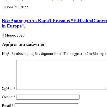
14 Ιουλίου, 2022
Νέα Δράση για το Kapa3.Erasmus “E-Health4Cancer: Sha
in Europe”.
4 Μαΐου, 2023
Αφήστε μια απάντηση
Η ηλ. διεύθυνση σας δεν δημοσιεύεται.
Τα υποχρεωτικά πεδία σημε
Σχόλιο
*
Όνομα
*
Email
*