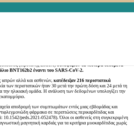
μα, ενώ παρατηρούνται κατά 80% με την πρώτη δόση των
.
Με τα εμβόλια που βασίζονται στην τεχνολογία του mRNA έχουν
ται εξειδικευμένη αντιμετώπιση. Τα εμβόλια βρίσκονται υπό
θμιστικές αρχές σε διάφορες χώρες όπου έχει επιτευχθεί ευρεία
αι με τα εμβόλια mRNA BNTb162b (Pfizer vaccine) and mRNA-1273
ατροί της Θεραπευτικής Κλινικής της Ιατρικής Σχολής του
Δημόπουλος (Πρύτανης ΕΚΠΑ)
συνοψίζουν τα νεότερα δεδομένα
εμβόλιο BNT162b2 έναντι του SARS-CoV-2.
 ιατρών αλλά και ασθενών,
κατέδειξαν 216 περιστατικά
κία των περιστατικών ήταν 30 μετά την πρώτη δόση και 24 μετά τη
ια την ηλικιακή ομάδα. Η ανάλυση των δεδομένων υπολογίζει την
 εκατομμύριο.
 ταχεία αποδρομή των συμπτωμάτων εντός μιας εβδομάδας και
ντιφλεγμονώδη φάρμακα σε περιπτώσεις περικαρδίτιδας και
: 10.1542/peds.2021-052478). Όλοι οι ασθενείς στη συγκεκριμένη
γνωστική μαγνητική καρδιάς για τα κριτήρια μυοκαρδίτιδας χωρίς