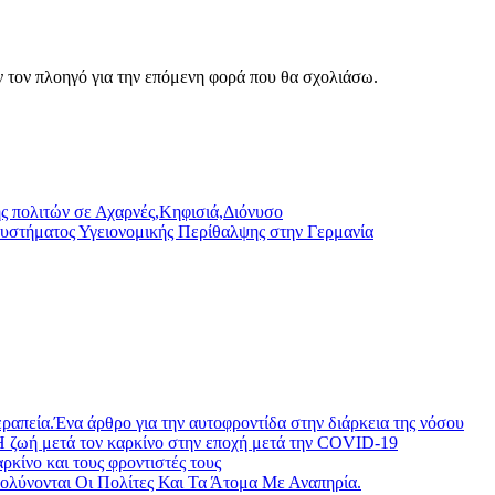
ν τον πλοηγό για την επόμενη φορά που θα σχολιάσω.
ης πολιτών σε Αχαρνές,Κηφισιά,Διόνυσο
υ συστήματος Υγειονομικής Περίθαλψης στην Γερμανία
ραπεία.Ένα άρθρο για την αυτοφροντίδα στην διάρκεια της νόσου
Η ζωή μετά τον καρκίνο στην εποχή μετά την COVID-19
ίνο και τους φροντιστές τους
λύνονται Οι Πολίτες Και Τα Άτομα Με Αναπηρία.