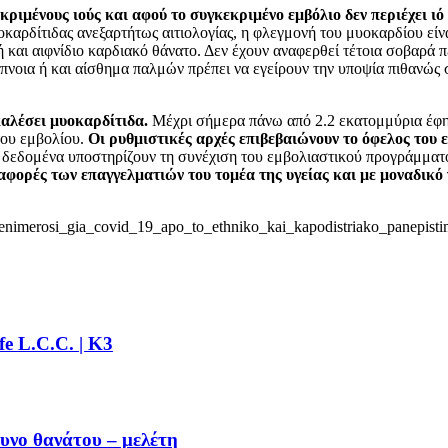
ιμένους ιούς και αφού το συγκεκριμένο εμβόλιο δεν περιέχει ιό
αρδίτιδας ανεξαρτήτως αιτιολογίας, η φλεγμονή του μυοκαρδίου είν
και αιφνίδιο καρδιακό θάνατο. Δεν έχουν αναφερθεί τέτοια σοβαρά 
οια ή και αίσθημα παλμών πρέπει να εγείρουν την υποψία πιθανώς σχ
καλέσει μυοκαρδίτιδα.
Μέχρι σήμερα πάνω από 2.2 εκατομμύρια έφηβ
του εμβολίου.
Οι ρυθμιστικές αρχές επιβεβαιώνουν το όφελος του 
 δεδομένα υποστηρίζουν τη συνέχιση του εμβολιαστικού προγράμματο
αφορές των επαγγελματιών του τομέα της υγείας και με μοναδικ
is/enimerosi_gia_covid_19_apo_to_ethniko_kai_kapodistriako_panepis
e L.C.C. | Κ3
υνο θανάτου – μελέτη