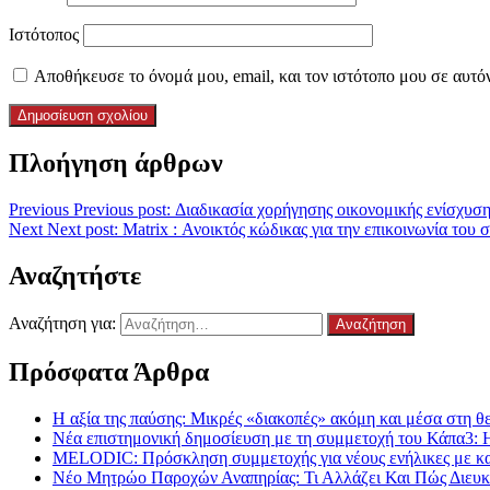
Ιστότοπος
Αποθήκευσε το όνομά μου, email, και τον ιστότοπο μου σε αυτό
Πλοήγηση άρθρων
Previous
Previous post:
Διαδικασία χορήγησης οικονομικής ενίσχυσ
Next
Next post:
Matrix : Ανοικτός κώδικας για την επικοινωνία το
Αναζητήστε
Αναζήτηση για:
Πρόσφατα Άρθρα
Η αξία της παύσης: Μικρές «διακοπές» ακόμη και μέσα στη θε
Νέα επιστημονική δημοσίευση με τη συμμετοχή του Κάπα3: 
MELODIC: Πρόσκληση συμμετοχής για νέους ενήλικες με καρκ
Νέο Μητρώο Παροχών Αναπηρίας: Τι Αλλάζει Και Πώς Διευκο