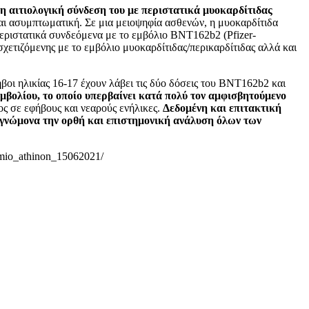
 η αιτιολογική σύνδεση του με περιστατικά μυοκαρδίτιδας
αι ασυμπτωματική. Σε μια μειοψηφία ασθενών, η μυοκαρδίτιδα
περιστατικά συνδεόμενα με το εμβόλιο BNT162b2 (Pfizer-
ετιζόμενης με το εμβόλιο μυοκαρδίτιδας/περικαρδίτιδας αλλά και
οι ηλικίας 16-17 έχουν λάβει τις δύο δόσεις του BNT162b2 και
εμβολίου, το οποίο υπερβαίνει κατά πολύ τον αμφισβητούμενο
ς σε εφήβους και νεαρούς ενήλικες.
Δεδομένη και επιτακτική
ό γνώμονα την ορθή και επιστημονική ανάλυση όλων των
timio_athinon_15062021/