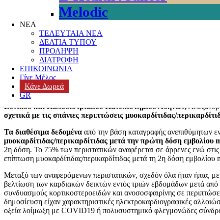
Melodic
Posted on
10 Αυγούστου, 2021
Author
k3-editor
Categories
covid 19
,
ΝΕΑ
ΤΕΛΕΥΤΑΙΑ ΝΕΑ
Οι αναφερόμενες ανεπιθύμητες ενέργειες από τα εμβόλια έναντ
ΔΕΛΤΙΑ ΤΥΠΟΥ
εμβολίων.
ΠΡΟΛΗΨΗ
ΔΙΑΤΡΟΦΗ
Περιλαμβάνουν πυρετό, καταβολή, πονοκέφαλο, μυϊκά άλγη, πόνο
ΕΠΙΚΟΙΝΩΝΙΑ
αναφερθεί αλλεργικές αντιδράσεις αμέσως μετά τον εμβολιασμό που 
Γίνε Μέλος
κατάσταση συνεχούς επιτήρησης για την ανίχνευση σπάνιων ανεπιθύ
Κάνε Δωρεά
εμβολιαστική κάλυψη του πληθυσμού, αναφέρουν σπάνια περιστατι
GR
(Moderna vaccine). Αντίστοιχη συσχέτιση δεν έχει παρατηρηθεί με
Εθνικού και Καποδιστριακού Πανεπιστημίου Αθηνών,
Αλέξανδρο
σχετικά με τις σπάνιες περιπτώσεις μυοκαρδίτιδας/περικαρδίτ
Τα διαθέσιμα δεδομένα
από την βάση καταγραφής ανεπιθύμητων ε
μυοκαρδίτιδας/περικαρδίτιδας μετά την πρώτη δόση εμβολίου 
2η δόση. Το 75% των περιστατικών αναφέρεται σε άρρενες ενώ στις
επίπτωση μυοκαρδίτιδας/περικαρδίτιδας μετά τη 2η δόση εμβολίου
Μεταξύ των αναφερόμενων περιστατικών, σχεδόν όλα ήταν ήπια, με
βελτίωση των καρδιακών δεικτών εντός τριών εβδομάδων μετά από 
συνδυασμούς κορτικοστεροειδών και ανοσοσφαιρίνης σε περιπτώσεις
δημοσίευση είχαν χαρακτηριστικές ηλεκτροκαρδιογραφικές αλλοιώσει
οξεία λοίμωξη με COVID19 ή πολυσυστημικό φλεγμονώδες σύνδρ