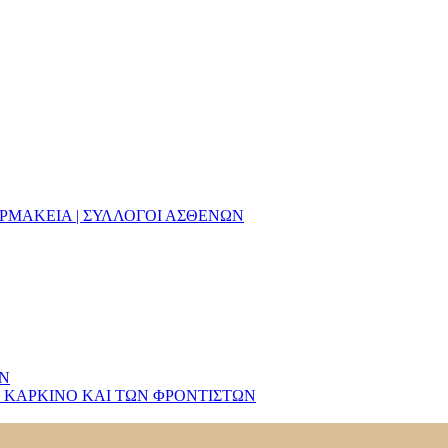
ΑΡΜΑΚΕΙΑ | ΣΥΛΛΟΓΟΙ ΑΣΘΕΝΩΝ
ΩΝ
 ΚΑΡΚΙΝΟ ΚΑΙ ΤΩΝ ΦΡΟΝΤΙΣΤΩΝ
πιπλοκές σε νέους που πιθανώς σχετίζονται 