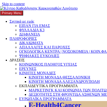
Skip to content
Primary Menu
K3
ΚΕΝΤΡΟ ΚΑΘΟΔΗΓΗΣΗΣ ΚΑΡΚΙΝΟΠΑΘΩΝ
Σχετικά με εμάς
ΕΙΠΑΝ ΓΙΑ ΕΜΑΣ
Search
ΦΥΛΛΑΔΙΑ Κ3
ΔΙΑΦΑΝΕΙΑ
ΠΛΗΡΟΦΟΡΙΕΣ
ΔΙΚΑΙΩΜΑΤΑ
ΑΠΑΛΛΑΓΕΣ ΚΑΙ ΠΑΡΟΧΕΣ
ΟΓΚΟΛΟΓΙΚΑ ΚΕΝΤΡΑ | ΝΟΣΟΚΟΜΕΙΑ | ΚΟΙΝ.Φ
Αναζήτηση για:
ΨΗΦΙΑΚΕΣ ΕΥΚΟΛΙΕΣ
ΔΡΑΣΕΙΣ
ΚΟΙΝΩΝΙΚΟΣ ΠΛΟΗΓΟΣ ΥΓΕΙΑΣ
ΕΡΕΥΝΕΣ
ΚΙΝΗΤΕΣ ΜΟΝΑΔΕΣ
ΚΙΝΗΤΗ ΜΟΝΑΔΑ ΘΕΣΣΑΛΟΝΙΚΗ
ΚΙΝΗΤΗ ΜΟΝΑΔΑ ΑΛΕΞΑΝΔΡΟΥΠΟΛΗ
ΕΚΠΑΙΔΕΥΤΙΚΑ ΠΡΟΓΡΑΜΜΑΤΑ
ΜΑΡΚΕΤΙΝΓΚ ΚΑΙ ΚΟΙΝΩΝΙΑ ΤΩΝ ΠΟΛΙΤ
ΔΕΞΙΟΤΗΤΕΣ ΣΤΗ ΦΡΟΝΤΙΔΑ ΑΣΘΕΝΩΝ ΜΕ
ΕΥΡΩΠΑΪΚΑ ΠΡΟΓΡΑΜΜΑΤΑ
E-Health4Cancer
Εξαιρετικά σπάνιες και ήπιες καρδιακές ε