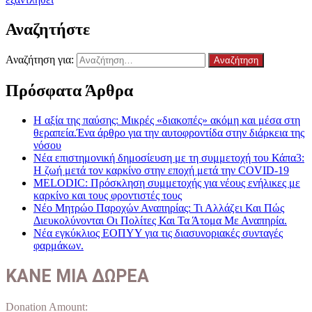
Αναζητήστε
Αναζήτηση για:
Πρόσφατα Άρθρα
Η αξία της παύσης: Μικρές «διακοπές» ακόμη και μέσα στη
θεραπεία.Ένα άρθρο για την αυτοφροντίδα στην διάρκεια της
νόσου
Νέα επιστημονική δημοσίευση με τη συμμετοχή του Κάπα3:
Η ζωή μετά τον καρκίνο στην εποχή μετά την COVID-19
MELODIC: Πρόσκληση συμμετοχής για νέους ενήλικες με
καρκίνο και τους φροντιστές τους
Νέο Μητρώο Παροχών Αναπηρίας: Τι Αλλάζει Και Πώς
Διευκολύνονται Οι Πολίτες Και Τα Άτομα Με Αναπηρία.
Νέα εγκύκλιος ΕΟΠΥΥ για τις διασυνοριακές συνταγές
φαρμάκων.
ΚΑΝΕ ΜΙΑ ΔΩΡΕΑ
Donation Amount: