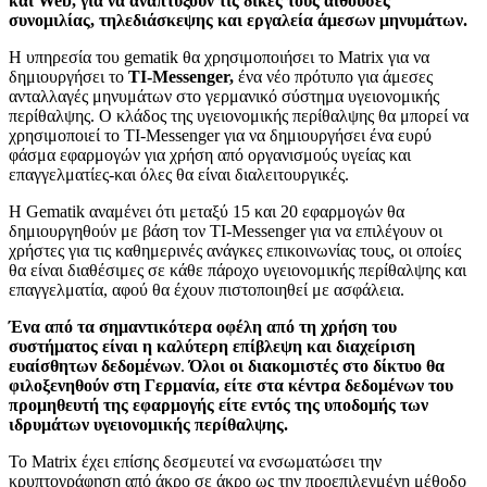
και Web, για να αναπτύξουν τις δικές τους αίθουσες
συνομιλίας, τηλεδιάσκεψης και εργαλεία άμεσων μηνυμάτων.
Η υπηρεσία του gematik θα χρησιμοποιήσει το Matrix για να
δημιουργήσει το
TI-Messenger,
ένα νέο πρότυπο για άμεσες
ανταλλαγές μηνυμάτων στο γερμανικό σύστημα υγειονομικής
περίθαλψης. Ο κλάδος της υγειονομικής περίθαλψης θα μπορεί να
χρησιμοποιεί το TI-Messenger για να δημιουργήσει ένα ευρύ
φάσμα εφαρμογών για χρήση από οργανισμούς υγείας και
επαγγελματίες-και όλες θα είναι διαλειτουργικές.
Η Gematik αναμένει ότι μεταξύ 15 και 20 εφαρμογών θα
δημιουργηθούν με βάση τον TI-Messenger για να επιλέγουν οι
χρήστες για τις καθημερινές ανάγκες επικοινωνίας τους, οι οποίες
θα είναι διαθέσιμες σε κάθε πάροχο υγειονομικής περίθαλψης και
επαγγελματία, αφού θα έχουν πιστοποιηθεί με ασφάλεια.
Ένα από τα σημαντικότερα οφέλη από τη χρήση του
συστήματος είναι η καλύτερη επίβλεψη και διαχείριση
ευαίσθητων δεδομένων
.
Όλοι οι διακομιστές στο δίκτυο θα
φιλοξενηθούν στη Γερμανία, είτε στα κέντρα δεδομένων του
προμηθευτή της εφαρμογής είτε εντός της υποδομής των
ιδρυμάτων υγειονομικής περίθαλψης.
Το Matrix έχει επίσης δεσμευτεί να ενσωματώσει την
κρυπτογράφηση από άκρο σε άκρο ως την προεπιλεγμένη μέθοδο