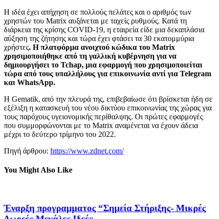
Η ιδέα έχει απήχηση σε πολλούς πελάτες και ο αριθμός των
χρηστών του Matrix αυξάνεται με ταχείς ρυθμούς. Κατά τη
διάρκεια της κρίσης COVID-19, η εταιρεία είδε μια δεκαπλάσια
αύξηση της ζήτησης και τώρα έχει φτάσει τα 30 εκατομμύρια
χρήστες
. Η πλατφόρμα ανοιχτού κώδικα του Matrix
χρησιμοποιήθηκε από τη γαλλική κυβέρνηση για να
δημιουργήσει το Tchap, μια εφαρμογή που χρησιμοποιείται
τώρα από τους υπαλλήλους για επικοινωνία αντί για Telegram
και WhatsApp.
Η Gematik, από την πλευρά της, επιβεβαίωσε ότι βρίσκεται ήδη σε
εξέλιξη η κατασκευή του νέου δικτύου επικοινωνίας της χώρας για
τους παρόχους υγειονομικής περίθαλψης. Οι πρώτες εφαρμογές
που συμμορφώνονται με το Matrix αναμένεται να έχουν άδεια
μέχρι το δεύτερο τρίμηνο του 2022.
Πηγή άρθρου:
https://www.zdnet.com/
You Might Also Like
Έναρξη προγραμματος “Σημεία Στήριξης- Μικρές
Δωρεές,Μεγάλες Ιδεές-