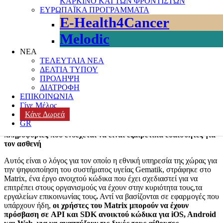
ΚΑΡΚΙΝΟ ΚΑΙ ΤΩΝ ΦΡΟΝΤΙΣΤΩΝ
ΕΥΡΩΠΑΪΚΑ ΠΡΟΓΡΑΜΜΑΤΑ
Ολόκληρο το σύστημα υγειονομικής περίθαλψης στη Γερμανία,
E-Health4Cancer
από νοσοκομεία έως κλινικές και ασφαλιστικές εταιρείες, θα
μεταβεί σε αυτό το
εγχώριο δίκτυο επικοινωνίας και
Melodic
συνεργασίας,
το οποίο χαιρετίστηκε ως ορόσημο στον ψηφιακό
μετασχηματισμό της χώρας.
ΝΕΑ
ΤΕΛΕΥΤΑΙΑ ΝΕΑ
Οι οργανισμοί υγειονομικής περίθαλψης και οι επαγγελματίες
ΔΕΛΤΙΑ ΤΥΠΟΥ
στρέφονται όλο και περισσότερο σε ψηφιακά εργαλεία για την
ΠΡΟΛΗΨΗ
ανταλλαγή πληροφοριών.
Στη Γερμανία, για παράδειγμα, μεταξύ
ΔΙΑΤΡΟΦΗ
2018 και 2020, ο αριθμός των υγειονομικών που χρησιμοποιούν
ΕΠΙΚΟΙΝΩΝΙΑ
υπηρεσίες ανταλλαγής μηνυμάτων διπλασιάστηκε, αλλά με
Γίνε Μέλος
έλλειψη διαλειτουργικότητας μεταξύ διαφορετικών
Κάνε Δωρεά
οργανισμών, καθώς και την αποτυχία συμμόρφωσης με την
GR
κατάλληλη ασφάλεια και τα πρότυπα απορρήτου για τις
πληροφορίες που ενδέχεται να είναι εξαιρετικά ευαίσθητες για
τον ασθενή
Αυτός είναι ο λόγος για τον οποίο η εθνική υπηρεσία της χώρας για
την ψηφιοποίηση του συστήματος υγείας Gematik, στράφηκε στο
Matrix, ένα έργο ανοιχτού κώδικα που έχει σχεδιαστεί για να
επιτρέπει στους οργανισμούς να έχουν στην κυριότητα τους,τα
εργαλείων επικοινωνίας τους
.
Αντί να βασίζονται σε εφαρμογές που
υπάρχουν ήδη,
οι χρήστες του Matrix μπορούν να έχουν
πρόσβαση σε API και SDK ανοικτού κώδικα για iOS, Android