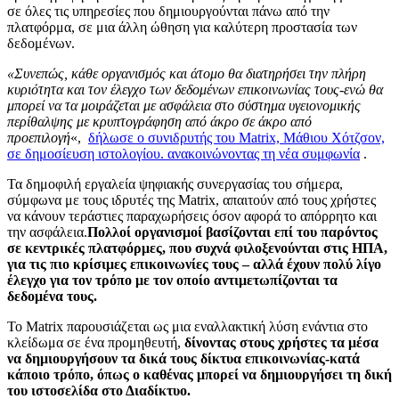
σε όλες τις υπηρεσίες που δημιουργούνται πάνω από την
πλατφόρμα, σε μια άλλη ώθηση για καλύτερη προστασία των
δεδομένων.
«Συνεπώς, κάθε οργανισμός και άτομο θα διατηρήσει την πλήρη
κυριότητα και τον έλεγχο των δεδομένων επικοινωνίας τους-ενώ θα
μπορεί να τα μοιράζεται με ασφάλεια στο σύστημα υγειονομικής
περίθαλψης με κρυπτογράφηση από άκρο σε άκρο από
προεπιλογή
«,
δήλωσε ο συνιδρυτής το
υ
Matrix, Μάθιου Χότζσον,
σε δημοσίευση ιστολογίου. ανακοινώνοντας τη νέα συμφωνία
.
Τα δημοφιλή εργαλεία ψηφιακής συνεργασίας του σήμερα,
σύμφωνα με τους ιδρυτές της Matrix, απαιτούν από τους χρήστες
να κάνουν τεράστιες παραχωρήσεις όσον αφορά το απόρρητο και
την ασφάλεια.
Πολλοί οργανισμοί βασίζονται επί του παρόντος
σε κεντρικές πλατφόρμες, που συχνά φιλοξενούνται στις ΗΠΑ,
για τις πιο κρίσιμες επικοινωνίες τους – αλλά έχουν πολύ λίγο
έλεγχο για τον τρόπο με τον οποίο αντιμετωπίζονται τα
δεδομένα τους.
Το Matrix παρουσιάζεται ως μια εναλλακτική λύση ενάντια στο
κλείδωμα σε ένα προμηθευτή,
δίνοντας στους χρήστες τα μέσα
να δημιουργήσουν τα δικά τους δίκτυα επικοινωνίας-κατά
κάποιο τρόπο, όπως ο καθένας μπορεί να δημιουργήσει τη δική
του ιστοσελίδα στο Διαδίκτυο.