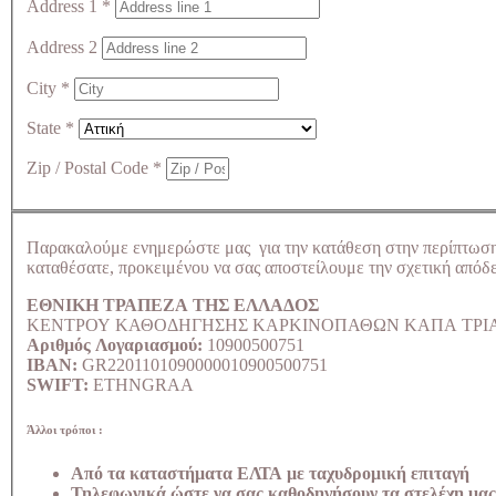
Address 1
*
Address 2
City
*
State
*
Zip / Postal Code
*
Παρακαλούμε ενημερώστε μας για την κατάθεση στην περίπτωσ
καταθέσατε, προκειμένου να σας αποστείλουμε την σχετική απόδε
ΕΘΝΙΚΗ ΤΡΑΠΕΖΑ ΤΗΣ ΕΛΛΑΔΟΣ
ΚΕΝΤΡΟΥ ΚΑΘΟΔΗΓΗΣΗΣ ΚΑΡΚΙΝΟΠΑΘΩΝ ΚΑΠΑ ΤΡΙ
Αριθμός Λογαριασμού:
10900500751
IBAN:
GR2201101090000010900500751
SWIFT:
ETHNGRAA
Άλλοι τρόποι :
Από τα καταστήματα ΕΛΤΑ με ταχυδρομική επιταγή
Τηλεφωνικά ώστε να σας καθοδηγήσουν τα στελέχη μας