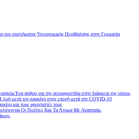
ωνία του συστήματος Υγειονομικής Περίθαλψης στην Γερμανία
ραπεία.Ένα άρθρο για την αυτοφροντίδα στην διάρκεια της νόσου
Η ζωή μετά τον καρκίνο στην εποχή μετά την COVID-19
ίνο και τους φροντιστές τους
λύνονται Οι Πολίτες Και Τα Άτομα Με Αναπηρία.
άκων.