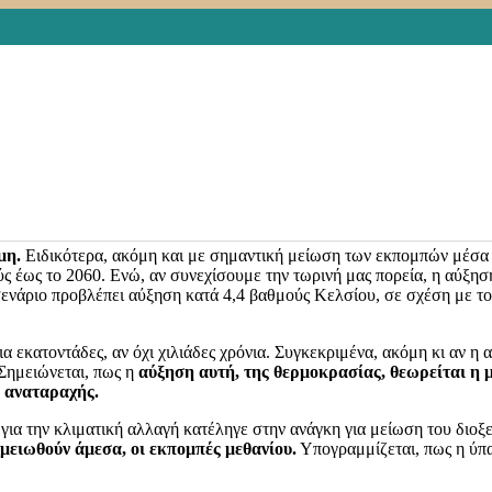
ΙΚΗ ΑΛΛΑΓΗ
,
ΠΕΡΙΒΑΛΛΟΝ
γή του Κλίματος (Ιntergovernmental Panel on Climate Change – IP
 μήνες πριν την COP26, την Διάσκεψη για την Κλιματική Αλλαγή, που
ναι επικίνδυνα κοντά στο να τεθεί εκτός ελέγχου και αυτό αποτε
ια να διαταράξει περαιτέρω το κλίμα για τις επόμενες δεκαετίες. Άλ
εποχής είναι εμφανείς.
Καύσωνες που παλαιότερα λάμβαναν χώρα μ
 και οι πλημμύρες έχουν ενταθεί ενώ ανομβρίες συμβαίνουν κατά πολ
μη.
Ειδικότερα, ακόμη και με σημαντική μείωση των εκπομπών μέσα 
ύς έως το 2060. Ενώ, αν συνεχίσουμε την τωρινή μας πορεία, η αύξη
σενάριο προβλέπει αύξηση κατά 4,4 βαθμούς Κελσίου, σε σχέση με τον
ια εκατοντάδες, αν όχι χιλιάδες χρόνια. Συγκεκριμένα, ακόμη κι αν η
 Σημειώνεται, πως η
αύξηση αυτή, της θερμοκρασίας, θεωρείται η μ
ς αναταραχής.
 για την κλιματική αλλαγή κατέληγε στην ανάγκη για μείωση του διοξ
 μειωθούν άμεσα, οι εκπομπές μεθανίου.
Υπογραμμίζεται, πως η ύπ