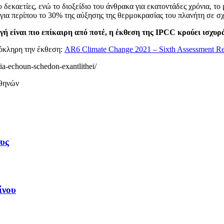
 δεκαετίες, ενώ το διοξείδιο του άνθρακα για εκατοντάδες χρόνια, τ
 για περίπου το 30% της αύξησης της θερμοκρασίας του πλανήτη σε σχ
γή είναι πιο επίκαιρη από ποτέ, η έκθεση της IPCC κρούει ισχυρ
όκληρη την έκθεση:
AR6 Climate Change 2021 – Sixth Assessment R
ria-echoun-schedon-exantlithei/
Αθηνών
υς
ίνου