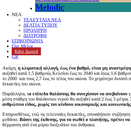
Melodic
Posted on
12 Αυγούστου, 2021
Author
k3-editor
Categories
ΚΛΙΜΑΤ
ΝΕΑ
ΤΕΛΕΥΤΑΙΑ ΝΕΑ
Τη Δευτέρα 9 Αυγούστου η Διακυβερνητική Επιτροπή για την Αλλα
ΔΕΛΤΙΑ ΤΥΠΟΥ
έκθεση της για την κατάσταση του κλίματος στον πλανήτη,
τρεις
ΠΡΟΛΗΨΗ
αξιοποιήθηκαν παραπάνω από 14.000 επιστημονικές έρευνες.
ΔΙΑΤΡΟΦΗ
ΕΠΙΚΟΙΝΩΝΙΑ
Αρχικά, όπως σημειώνει η έκθεση,
η υπερθέρμανση του πλανήτη εί
Γίνε Μέλος
ποσόστωση αερίων του θερμοκηπίου στην ατμόσφαιρα είναι αρκετή γ
Κάνε Δωρεά
που έχει παρατηρηθεί σε σχέση με τα επίπεδα της προ-βιομηχανικής 
GR
δεκαετίας.
Ταυτόχρονα, οι τροπικοί κυκλώνες γίνονται ισχυρότεροι
Ακόμη,
η κλιματική αλλαγή, έως ένα βαθμό, είναι μη αναστρέψι
αυξηθεί κατά 1,5 βαθμούς Κελσίου έως το 2040 και ίσως 1,6 βαθμο
το 2060 και τους 2,7 έως το τέλος του αιώνα. Το χειρότερο δυνατό 
δεκαετίες του αιώνα.
Παράλληλα, τ
α επίπεδα θαλάσσης θα συνεχίσουν να ανεβαίνουν
γ
μέση στάθμη του θαλάσσιου νερού θα αυξηθεί κατά 2 έως 3 μέτρα.
ανθρώπινο είδος, χωρίς τον κίνδυνο οικονομικής και κοινωνική
Επιπροσθέτως, ενώ τις τελευταίες δεκαετίες, οποιαδήποτε συζήτηση
μεθάνιο.
Βάσει της έκθεσης, για να σωθεί ο πλανήτης, πρέπει να
θέρμανση από ένα μόριο διοξειδίου του άνθρακα.