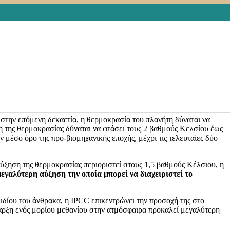
CC) του Οργανισμού Ηνωμένων Εθνών (ΟΗΕ) δημοσίευσε την
εκτενή
 θα λάβει χώρα στην πόλη της Γλασκώβης. Για την έκθεση αυτή,
λεί αδιαμφισβήτητα ευθύνη του ανθρώπινου είδους.
Ήδη, η υψηλή
λωστε, οι καταστροφικές συνέπειας της αύξησης 1,1 βαθμών Κελσίου
ία φορά ανά πενήντα έτη έχουν μετατραπεί σε φαινόμενα
ύ συχνότερα.
στην επόμενη δεκαετία, η θερμοκρασία του πλανήτη δύναται να
ση της θερμοκρασίας δύναται να φτάσει τους 2 βαθμούς Κελσίου έως
 μέσο όρο της προ-βιομηχανικής εποχής, μέχρι τις τελευταίες δύο
 αύξηση της θερμοκρασίας περιοριστεί στους 1,5 βαθμούς Κέλσιου, η
εγαλύτερη αύξηση την οποία μπορεί να διαχειριστεί το
ειδίου του άνθρακα, η IPCC επικεντρώνει την προσοχή της στο
αρξη ενός μορίου μεθανίου στην ατμόσφαιρα προκαλεί μεγαλύτερη