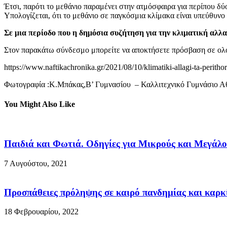
Έτσι, παρότι το μεθάνιο παραμένει στην ατμόσφαιρα για περίπου δύο
Υπολογίζεται, ότι το μεθάνιο σε παγκόσμια κλίμακα είναι υπεύθυνο
Σε μια περίοδο που η δημόσια συζήτηση για την κλιματική αλλα
Στον παρακάτω σύνδεσμο μπορείτε να αποκτήσετε πρόσβαση σε ολ
https://www.naftikachronika.gr/2021/08/10/klimatiki-allagi-ta-peritho
Φωτογραφία :Κ.Μπάκας,Β’ Γυμνασίου – Καλλιτεχνικό Γυμνάσιο 
You Might Also Like
Παιδιά και Φωτιά. Οδηγίες για Μικρούς και Μεγάλο
7 Αυγούστου, 2021
Προσπάθειες πρόληψης σε καιρό πανδημίας και καρκ
18 Φεβρουαρίου, 2022