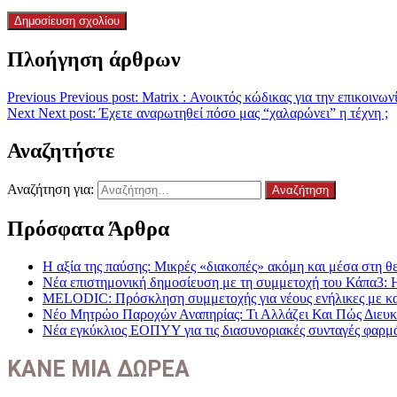
Πλοήγηση άρθρων
Previous
Previous post:
Matrix : Ανοικτός κώδικας για την επικοιν
Next
Next post:
Έχετε αναρωτηθεί πόσο μας “χαλαρώνει” η τέχνη ;
Αναζητήστε
Αναζήτηση για:
Πρόσφατα Άρθρα
Η αξία της παύσης: Μικρές «διακοπές» ακόμη και μέσα στη θε
Νέα επιστημονική δημοσίευση με τη συμμετοχή του Κάπα3: 
MELODIC: Πρόσκληση συμμετοχής για νέους ενήλικες με καρκ
Νέο Μητρώο Παροχών Αναπηρίας: Τι Αλλάζει Και Πώς Διευκο
Νέα εγκύκλιος ΕΟΠΥΥ για τις διασυνοριακές συνταγές φαρμ
ΚΑΝΕ ΜΙΑ ΔΩΡΕΑ