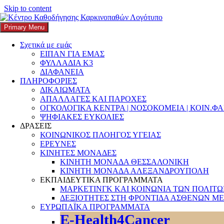
Skip to content
Primary Menu
K3
ΚΕΝΤΡΟ ΚΑΘΟΔΗΓΗΣΗΣ ΚΑΡΚΙΝΟΠΑΘΩΝ
Σχετικά με εμάς
ΕΙΠΑΝ ΓΙΑ ΕΜΑΣ
Search
ΦΥΛΛΑΔΙΑ Κ3
ΔΙΑΦΑΝΕΙΑ
ΠΛΗΡΟΦΟΡΙΕΣ
ΔΙΚΑΙΩΜΑΤΑ
ΑΠΑΛΛΑΓΕΣ ΚΑΙ ΠΑΡΟΧΕΣ
ΟΓΚΟΛΟΓΙΚΑ ΚΕΝΤΡΑ | ΝΟΣΟΚΟΜΕΙΑ | ΚΟΙΝ.Φ
Αναζήτηση για:
ΨΗΦΙΑΚΕΣ ΕΥΚΟΛΙΕΣ
ΔΡΑΣΕΙΣ
ΚΟΙΝΩΝΙΚΟΣ ΠΛΟΗΓΟΣ ΥΓΕΙΑΣ
ΕΡΕΥΝΕΣ
ΚΙΝΗΤΕΣ ΜΟΝΑΔΕΣ
ΚΙΝΗΤΗ ΜΟΝΑΔΑ ΘΕΣΣΑΛΟΝΙΚΗ
ΚΙΝΗΤΗ ΜΟΝΑΔΑ ΑΛΕΞΑΝΔΡΟΥΠΟΛΗ
ΕΚΠΑΙΔΕΥΤΙΚΑ ΠΡΟΓΡΑΜΜΑΤΑ
ΜΑΡΚΕΤΙΝΓΚ ΚΑΙ ΚΟΙΝΩΝΙΑ ΤΩΝ ΠΟΛΙΤ
ΔΕΞΙΟΤΗΤΕΣ ΣΤΗ ΦΡΟΝΤΙΔΑ ΑΣΘΕΝΩΝ ΜΕ
ΕΥΡΩΠΑΪΚΑ ΠΡΟΓΡΑΜΜΑΤΑ
E-Health4Cancer
Κλιματική Αλλαγή: Τα περιθώρια έχουν σχ