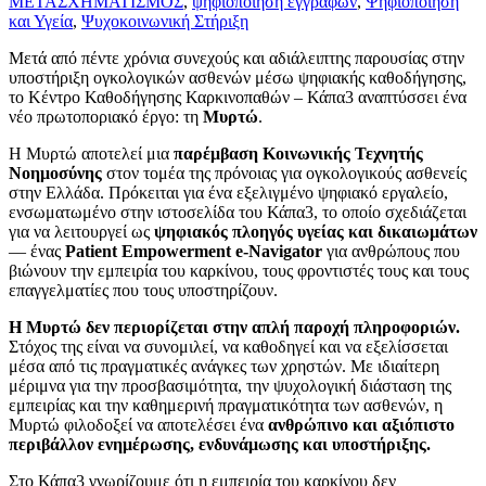
ΜΕΤΑΣΧΗΜΑΤΙΣΜΟΣ
,
ψηφιοποίηση εγγράφων
,
Ψηφιοποίηση
και Υγεία
,
Ψυχοκοινωνική Στήριξη
Μετά από πέντε χρόνια συνεχούς και αδιάλειπτης παρουσίας στην
υποστήριξη ογκολογικών ασθενών μέσω ψηφιακής καθοδήγησης,
το Κέντρο Καθοδήγησης Καρκινοπαθών – Κάπα3 αναπτύσσει ένα
νέο πρωτοποριακό έργο: τη
Μυρτώ
.
Η Μυρτώ αποτελεί μια
παρέμβαση Κοινωνικής Τεχνητής
Νοημοσύνης
στον τομέα της πρόνοιας για ογκολογικούς ασθενείς
στην Ελλάδα. Πρόκειται για ένα εξελιγμένο ψηφιακό εργαλείο,
ενσωματωμένο στην ιστοσελίδα του Κάπα3, το οποίο σχεδιάζεται
για να λειτουργεί ως
ψηφιακός πλοηγός υγείας και δικαιωμάτων
— ένας
Patient Empowerment e-Navigator
για ανθρώπους που
βιώνουν την εμπειρία του καρκίνου, τους φροντιστές τους και τους
επαγγελματίες που τους υποστηρίζουν.
Η Μυρτώ δεν περιορίζεται στην απλή παροχή πληροφοριών.
Στόχος της είναι να συνομιλεί, να καθοδηγεί και να εξελίσσεται
μέσα από τις πραγματικές ανάγκες των χρηστών. Με ιδιαίτερη
μέριμνα για την προσβασιμότητα, την ψυχολογική διάσταση της
εμπειρίας και την καθημερινή πραγματικότητα των ασθενών, η
Μυρτώ φιλοδοξεί να αποτελέσει ένα
ανθρώπινο και αξιόπιστο
περιβάλλον ενημέρωσης, ενδυνάμωσης και υποστήριξης.
Στο Κάπα3 γνωρίζουμε ότι η εμπειρία του καρκίνου δεν