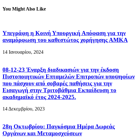
You Might Also Like
Υπεγράφη η Κοινή Υπουργική Απόφαση για την
αναμόρφωση του καθεστώτος χορήγησης ΑΜΚΑ
14 Ιανουαρίου, 2024
08-12-23 Έναρξη διαδικασιών για την έκδοση
Πιστοποιητικών Επταμελών Επιτροπών υποψηφίων
που πάσχουν από σοβαρές παθήσεις για την
Εισαγωγή στην Τριτοβάθμια Εκπαίδευση το
ακαδημαϊκό έτος 2024-2025.
14 Δεκεμβρίου, 2023
28η Οκτωβρίου: Παγκόσμια Ημέρα Δωρεάς
Οργάνων και Μεταμοσχεύσεων