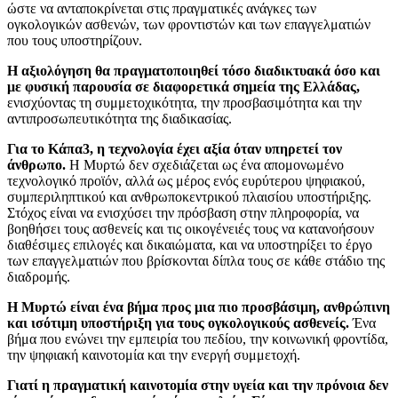
ώστε να ανταποκρίνεται στις πραγματικές ανάγκες των
ογκολογικών ασθενών, των φροντιστών και των επαγγελματιών
που τους υποστηρίζουν.
Η αξιολόγηση θα πραγματοποιηθεί τόσο διαδικτυακά όσο και
με φυσική παρουσία σε διαφορετικά σημεία της Ελλάδας,
ενισχύοντας τη συμμετοχικότητα, την προσβασιμότητα και την
αντιπροσωπευτικότητα της διαδικασίας.
Για το Κάπα3, η τεχνολογία έχει αξία όταν υπηρετεί τον
άνθρωπο.
Η Μυρτώ δεν σχεδιάζεται ως ένα απομονωμένο
τεχνολογικό προϊόν, αλλά ως μέρος ενός ευρύτερου ψηφιακού,
συμπεριληπτικού και ανθρωποκεντρικού πλαισίου υποστήριξης.
Στόχος είναι να ενισχύσει την πρόσβαση στην πληροφορία, να
βοηθήσει τους ασθενείς και τις οικογένειές τους να κατανοήσουν
διαθέσιμες επιλογές και δικαιώματα, και να υποστηρίξει το έργο
των επαγγελματιών που βρίσκονται δίπλα τους σε κάθε στάδιο της
διαδρομής.
Η Μυρτώ είναι ένα βήμα προς μια πιο προσβάσιμη, ανθρώπινη
και ισότιμη υποστήριξη για τους ογκολογικούς ασθενείς.
Ένα
βήμα που ενώνει την εμπειρία του πεδίου, την κοινωνική φροντίδα,
την ψηφιακή καινοτομία και την ενεργή συμμετοχή.
Γιατί η πραγματική καινοτομία στην υγεία και την πρόνοια δεν