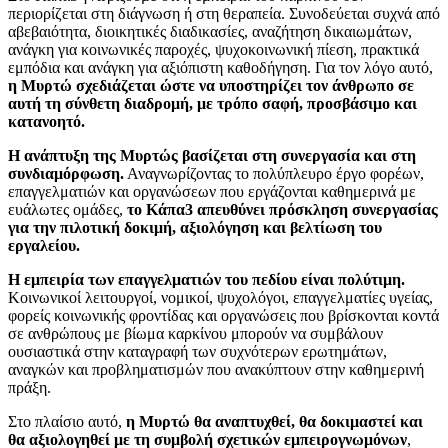
περιορίζεται στη διάγνωση ή στη θεραπεία. Συνοδεύεται συχνά από
αβεβαιότητα, διοικητικές διαδικασίες, αναζήτηση δικαιωμάτων,
ανάγκη για κοινωνικές παροχές, ψυχοκοινωνική πίεση, πρακτικά
εμπόδια και ανάγκη για αξιόπιστη καθοδήγηση. Για τον λόγο αυτό,
η Μυρτώ σχεδιάζεται ώστε να υποστηρίζει τον άνθρωπο σε
αυτή τη σύνθετη διαδρομή, με τρόπο σαφή, προσβάσιμο και
κατανοητό.
Η ανάπτυξη της Μυρτώς βασίζεται στη συνεργασία και στη
συνδιαμόρφωση.
Αναγνωρίζοντας το πολύπλευρο έργο φορέων,
επαγγελματιών και οργανώσεων που εργάζονται καθημερινά με
ευάλωτες ομάδες,
το Κάπα3 απευθύνει πρόσκληση συνεργασίας
για την πιλοτική δοκιμή, αξιολόγηση και βελτίωση του
εργαλείου.
Η εμπειρία των επαγγελματιών του πεδίου είναι πολύτιμη.
Κοινωνικοί λειτουργοί, νομικοί, ψυχολόγοι, επαγγελματίες υγείας,
φορείς κοινωνικής φροντίδας και οργανώσεις που βρίσκονται κοντά
σε ανθρώπους με βίωμα καρκίνου μπορούν να συμβάλουν
ουσιαστικά στην καταγραφή των συχνότερων ερωτημάτων,
αναγκών και προβληματισμών που ανακύπτουν στην καθημερινή
πράξη.
Στο πλαίσιο αυτό,
η Μυρτώ θα αναπτυχθεί, θα δοκιμαστεί και
θα αξιολογηθεί με τη συμβολή σχετικών εμπειρογνωμόνων
,