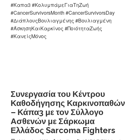
#Καπα3 #ΚολυμπάμεΓιαΤηΖωή
#CancerSurvivorsMonth #CancerSurvivorsDay
#ΔιάπλουςΒουλιαγμένης #Βουλιαγμένη
#ΆσκησηΚαιΚαρκίνος #ΠοιότηταΖωής
#ΚανείςΜόνος
Συνεργασία του Κέντρου
Καθοδήγησης Καρκινοπαθών
– Κάπα3 με τον Σύλλογο
Ασθενών με Σάρκωμα
Ελλάδος Sarcoma Fighters