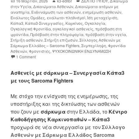
16 Μαρτίου, 2026
k3-editor
ΔΕΛΤΙΟ ΤΥΠΟΥ
,
Δικαίωμα
στην Υγεία
,
Δικαιώματα Ασθενών
,
Δικαιώματα ατόμων με
αναπηρία
,
Ενδυνάμωση των ασθενών
,
ενημέρωση ασθενών
,
Ευάλωτες Ομάδες
,
ευάλωτοι πληθυσμοί
,
Ίση μεταχείριση
,
Κάπα3
,
Κάπα3-Συνεργασίες
,
Καρκίνος
,
Ογκολογία
,
Ογκολογική Φροντίδα
,
ογκολογικοί ασθενείς
,
πρόσβαση στη
φροντίδα
,
Πρόσβαση στην πληροφορία
,
πρόσβαση στην υγεία
,
Στήριξη ασθενών
,
Στήριξη επιζωσών
,
Σύλλογος Ασθενών με
Σάρκωμα Ελλάδος – Sarcoma Fighters
,
Συμπερίληψη
,
Φροντίδα
Ασθενών
,
Φροντιστές
,
ΨΥΧΟΚΟΙΝΩΝΙΚΗ ΕΝΔΥΝΑΜΩΣΗ
1 Comment
Ασθενείς με σάρκωμα – Συνεργασία Κάπα3
με τους Sarcoma Fighters
Με στόχο την ενίσχυση της ενημέρωσης, της
υποστήριξης και της δικτύωσης των ασθενών
που ζουν με
σάρκωμα
στην Ελλάδα, το
Κέντρο
Καθοδήγησης Καρκινοπαθών – Κάπα3
προχωρά σε νέα συνεργασία με τον
Σύλλογο
Ασθενών με Σάρκωμα Ελλάδος Sarcoma