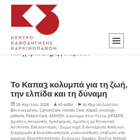
Κατηγορία:
Στήριξη επιζωσών
K3
ΚΕΝΤΡΟ ΚΑΘΟΔΗΓΗΣΗΣ ΚΑΡΚΙΝΟΠΑΘΩΝ
Το Καπα3 κολυμπά για τη ζωή,
την ελπίδα και τη δύναμη
26 Απριλίου, 2026
k3-editor
4ο Θερινό Διάπλου
Βουλιαγμένης
,
CancerCare
,
Holistic Care
,
Kapa3
,
oncology
patients
,
Patient Care
,
ΑΣΚΗΣΗ
,
Δικαίωμα στην Υγεία
,
ΔΡΑΣΕΙΣ
,
Δράσεις κοινωνικής προσφοράς
,
Δράσεις με Κοινωνικό
Αντίκτυπο
,
Εθελοντισμός / Συμμετοχή
,
Ενδυνάμωση Ασθενών
,
Ενημέρωση & Ευαισθητοποίηση
,
ενσυναίσθηση
,
επιβίωση από
καρκίνο
,
Ευαισθητοποίηση
,
Ευάλωτες Ομάδες
,
Ευεξία
,
Κάπα3
,