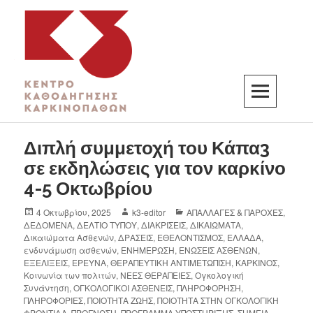
K3
ΚΕΝΤΡΟ ΚΑΘΟΔΗΓΗΣΗΣ ΚΑΡΚΙΝΟΠΑΘΩΝ
Διπλή συμμετοχή του Κάπα3
σε εκδηλώσεις για τον καρκίνο
4-5 Οκτωβρίου
4 Οκτωβρίου, 2025
k3-editor
ΑΠΑΛΛΑΓΕΣ & ΠΑΡΟΧΕΣ
,
ΔΕΔΟΜΕΝΑ
,
ΔΕΛΤΙΟ ΤΥΠΟΥ
,
ΔΙΑΚΡΙΣΕΙΣ
,
ΔΙΚΑΙΩΜΑΤΑ
,
Δικαιώματα Ασθενών
,
ΔΡΑΣΕΙΣ
,
ΕΘΕΛΟΝΤΙΣΜΟΣ
,
ΕΛΛΑΔΑ
,
ενδυνάμωση ασθενών
,
ΕΝΗΜΕΡΩΣΗ
,
ΕΝΩΣΕΙΣ ΑΣΘΕΝΩΝ
,
ΕΞΕΛΙΞΕΙΣ
,
ΕΡΕΥΝΑ
,
ΘΕΡΑΠΕΥΤΙΚΗ ΑΝΤΙΜΕΤΩΠΙΣΗ
,
ΚΑΡΚΙΝΟΣ
,
Κοινωνία των πολιτών
,
ΝΕΕΣ ΘΕΡΑΠΕΙΕΣ
,
Ογκολογική
Συνάντηση
,
ΟΓΚΟΛΟΓΙΚΟΙ ΑΣΘΕΝΕΙΣ
,
ΠΛΗΡΟΦΟΡΗΣΗ
,
ΠΛΗΡΟΦΟΡΙΕΣ
,
ΠΟΙΟΤΗΤΑ ΖΩΗΣ
,
ΠΟΙΟΤΗΤΑ ΣΤΗΝ ΟΓΚΟΛΟΓΙΚΗ
ΦΡΟΝΤΙΔΑ
,
ΠΡΟΓΝΩΣΗ
,
ΠΡΟΓΡΑΜΜΑ ΥΠΟΣΤΗΡΙΞΗΣ
,
ΣΗΜΕΙΑ