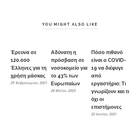
YOU MIGHT ALSO LIKE
Έρευνα σε
Αδύνατη η
Πόσο πιθανό
120.000
πρόσβαση σε
είναι ο COVID-
Έλληνες για τη
νοσοκομείο για
19 να διέφυγε
χρήση μάσκας
το 43% των
από
25 Φεβρουαρίου, 2021
Ευρωπαίων
εργαστήριο: Τι
26 Μαΐου, 2023
γνωρίζουν και τι
όχι οι
επιστήμονες
22 Ιουνίου, 2021