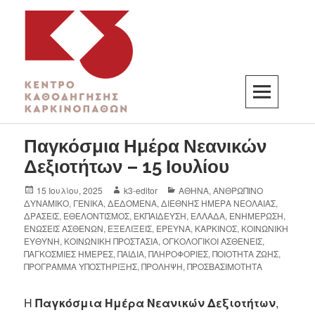
K3
ΚΕΝΤΡΟ ΚΑΘΟΔΗΓΗΣΗΣ ΚΑΡΚΙΝΟΠΑΘΩΝ
Παγκόσμια Ημέρα Νεανικών
Δεξιοτήτων – 15 Ιουλίου
15 Ιουλίου, 2025
k3-editor
ΑΘΗΝΑ
,
ΑΝΘΡΩΠΙΝΟ
ΔΥΝΑΜΙΚΟ
,
ΓΕΝΙΚΑ
,
ΔΕΔΟΜΕΝΑ
,
ΔΙΕΘΝΗΣ ΗΜΕΡΑ ΝΕΟΛΑΙΑΣ
,
ΔΡΑΣΕΙΣ
,
ΕΘΕΛΟΝΤΙΣΜΟΣ
,
ΕΚΠΑΙΔΕΥΣΗ
,
ΕΛΛΑΔΑ
,
ΕΝΗΜΕΡΩΣΗ
,
ΕΝΩΣΕΙΣ ΑΣΘΕΝΩΝ
,
ΕΞΕΛΙΞΕΙΣ
,
ΕΡΕΥΝΑ
,
ΚΑΡΚΙΝΟΣ
,
ΚΟΙΝΩΝΙΚΗ
ΕΥΘΥΝΗ
,
ΚΟΙΝΩΝΙΚΗ ΠΡΟΣΤΑΣΙΑ
,
ΟΓΚΟΛΟΓΙΚΟΙ ΑΣΘΕΝΕΙΣ
,
ΠΑΓΚΟΣΜΙΕΣ ΗΜΕΡΕΣ
,
ΠΑΙΔΙΑ
,
ΠΛΗΡΟΦΟΡΙΕΣ
,
ΠΟΙΟΤΗΤΑ ΖΩΗΣ
,
ΠΡΟΓΡΑΜΜΑ ΥΠΟΣΤΗΡΙΞΗΣ
,
ΠΡΟΛΗΨΗ
,
ΠΡΟΣΒΑΣΙΜΟΤΗΤΑ
Η
Παγκόσμια Ημέρα Νεανικών Δεξιοτήτων
,