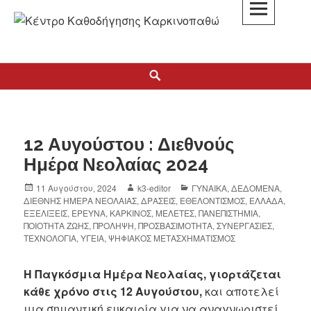
K3
ΚΕΝΤΡΟ ΚΑΘΟΔΗΓΗΣΗΣ ΚΑΡΚΙΝΟΠΑΘΩΝ
12 Αυγούστου : Διεθνούς
Ημέρα Νεολαίας 2024
11 Αυγούστου, 2024
k3-editor
ΓΥΝΑΙΚΑ
,
ΔΕΔΟΜΕΝΑ
,
ΔΙΕΘΝΗΣ ΗΜΕΡΑ ΝΕΟΛΑΙΑΣ
,
ΔΡΑΣΕΙΣ
,
ΕΘΕΛΟΝΤΙΣΜΟΣ
,
ΕΛΛΑΔΑ
,
ΕΞΕΛΙΞΕΙΣ
,
ΕΡΕΥΝΑ
,
ΚΑΡΚΙΝΟΣ
,
ΜΕΛΕΤΕΣ
,
ΠΑΝΕΠΙΣΤΗΜΙΑ
,
ΠΟΙΟΤΗΤΑ ΖΩΗΣ
,
ΠΡΟΛΗΨΗ
,
ΠΡΟΣΒΑΣΙΜΟΤΗΤΑ
,
ΣΥΝΕΡΓΑΣΙΕΣ
,
ΤΕΧΝΟΛΟΓΙΑ
,
ΥΓΕΙΑ
,
ΨΗΦΙΑΚΟΣ ΜΕΤΑΣΧΗΜΑΤΙΣΜΟΣ
Η Παγκόσμια Ημέρα Νεολαίας, γιορτάζεται
κάθε χρόνο στις 12 Αυγούστου,
και αποτελεί
μια σημαντική ευκαιρία για να αναγνωριστεί