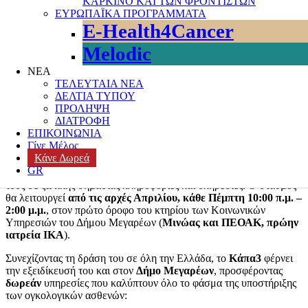
ΚΑΡΚΙΝΟ ΚΑΙ ΤΩΝ ΦΡΟΝΤΙΣΤΩΝ
ΣΥΝΕΡΓΑΣΙΕΣ
,
ΤΡΙΤΗ ΗΛΙΚΙΑ
,
ΥΓΕΙΑ
,
ΦΑΡΜΑΚΑ –
ΕΥΡΩΠΑΪΚΑ ΠΡΟΓΡΑΜΜΑΤΑ
ΕΞΕΤΑΣΕΙΣ
,
ΦΡΟΝΤΙΣΤΕΣ
Tags
Μεγαρα
,
συμβουλετικός
E-Health4Cancer
σταθμος
,
Συμφωνο συνεργασιας
5 Comments
Melodic
Αγαπητοί/ές,
ΝΕΑ
Το
Κέντρο Καθοδήγησης Καρκινοπαθών – Κάπα3
, σε
ΤΕΛΕΥΤΑΙΑ ΝΕΑ
συνεργασία με τον
Δήμο Μεγαρέων
, επεκτείνει το δίκτυο
ΔΕΛΤΙΑ ΤΥΠΟΥ
υποστήριξης των ογκολογικών ασθενών, εγκαινιάζοντας τη
ΠΡΟΛΗΨΗ
λειτουργία του
Νέου
Συμβουλευτικού Σταθμού Καθοδήγησης
ΔΙΑΤΡΟΦΗ
Καρκινοπαθών
στα Μέγαρα.
ΕΠΙΚΟΙΝΩΝΙΑ
Γίνε Μέλος
Η νέα αυτή δομή αποτελεί μέρος του οράματος του
Κάπα3
, που
Κάνε Δωρεά
από το 2020 προσφέρει πολύπλευρη καθοδήγηση σε ασθενείς με
GR
καρκίνο και τις οικογένειές τους, διασφαλίζοντας την πρόσβασή
τους σε ζωτικής σημασίας πληροφορίες και υπηρεσίες. Ο σταθμός
θα λειτουργεί
από τις αρχές Απριλίου, κάθε Πέμπτη 10:00 π.μ. –
2:00 μ.μ.
, στον πρώτο όροφο του κτηρίου των Κοινωνικών
Υπηρεσιών του Δήμου Μεγαρέων (
Μινώας και ΠΕΟΑΚ, πρώην
ιατρεία ΙΚΑ
).
Συνεχίζοντας τη δράση του σε όλη την Ελλάδα, το
Κάπα3
φέρνει
την εξειδίκευσή του και στον
Δήμο Μεγαρέων
, προσφέροντας
δωρεάν
υπηρεσίες που καλύπτουν όλο το φάσμα της υποστήριξης
των ογκολογικών ασθενών: