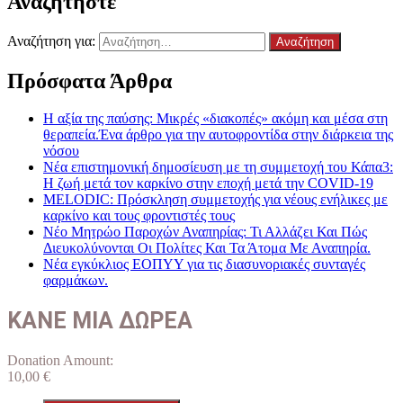
Αναζητήστε
Αναζήτηση για:
Πρόσφατα Άρθρα
Η αξία της παύσης: Μικρές «διακοπές» ακόμη και μέσα στη
θεραπεία.Ένα άρθρο για την αυτοφροντίδα στην διάρκεια της
νόσου
Νέα επιστημονική δημοσίευση με τη συμμετοχή του Κάπα3:
Η ζωή μετά τον καρκίνο στην εποχή μετά την COVID-19
MELODIC: Πρόσκληση συμμετοχής για νέους ενήλικες με
καρκίνο και τους φροντιστές τους
Νέο Μητρώο Παροχών Αναπηρίας: Τι Αλλάζει Και Πώς
Διευκολύνονται Οι Πολίτες Και Τα Άτομα Με Αναπηρία.
Νέα εγκύκλιος ΕΟΠΥΥ για τις διασυνοριακές συνταγές
φαρμάκων.
ΚΑΝΕ ΜΙΑ ΔΩΡΕΑ
Donation Amount:
10,00
€