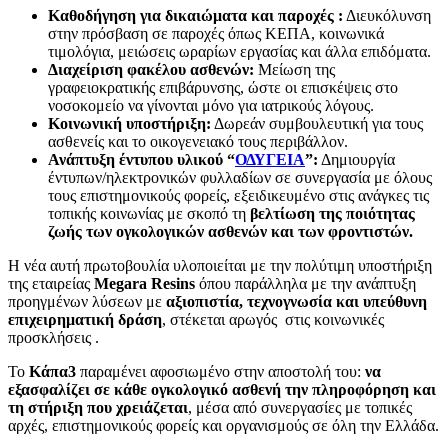
Καθοδήγηση για δικαιώματα και παροχές :
Διευκόλυνση
στην πρόσβαση σε παροχές όπως ΚΕΠΑ, κοινωνικά
τιμολόγια, μειώσεις ωραρίων εργασίας και άλλα επιδόματα.
Διαχείριση φακέλου ασθενών:
Μείωση της
γραφειοκρατικής επιβάρυνσης, ώστε οι επισκέψεις στο
νοσοκομείο να γίνονται μόνο για ιατρικούς λόγους.
Κοινωνική υποστήριξη:
Δωρεάν συμβουλευτική για τους
ασθενείς και το οικογενειακό τους περιβάλλον.
Ανάπτυξη έντυπου υλικού “
ΟΔΥΓΕΙΑ
”:
Δημιουργία
έντυπων/ηλεκτρονικών φυλλαδίων σε συνεργασία με όλους
τους επιστημονικούς φορείς, εξειδικευμένο στις ανάγκες τις
τοπικής κοινωνίας με σκοπό τη
βελτίωση της ποιότητας
ζωής των ογκολογικών ασθενών και των φροντιστών.
Η νέα αυτή πρωτοβουλία υλοποιείται με την πολύτιμη υποστήριξη
της εταιρείας
Megara
Resins
όπου παράλληλα με την ανάπτυξη
προηγμένων λύσεων με
αξιοπιστία, τεχνογνωσία και υπεύθυνη
επιχειρηματική δράση
, στέκεται αρωγός στις κοινωνικές
προσκλήσεις .
Το
Κάπα3
παραμένει αφοσιωμένο στην αποστολή του:
να
εξασφαλίζει σε κάθε ογκολογικό ασθενή την πληροφόρηση και
τη στήριξη που χρειάζεται
, μέσα από συνεργασίες με τοπικές
αρχές, επιστημονικούς φορείς και οργανισμούς σε όλη την Ελλάδα.