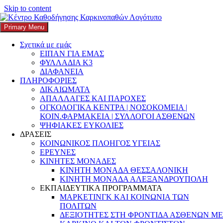
Skip to content
Search
Αναζήτηση για:
Primary Menu
K3
ΚΕΝΤΡΟ ΚΑΘΟΔΗΓΗΣΗΣ ΚΑΡΚΙΝΟΠΑΘΩΝ
Σχετικά με εμάς
Ετικέτα:
Συμφωνο
ΕΙΠΑΝ ΓΙΑ ΕΜΑΣ
ΦΥΛΛΑΔΙΑ Κ3
συνεργασιας
ΔΙΑΦΑΝΕΙΑ
ΠΛΗΡΟΦΟΡΙΕΣ
ΔΙΚΑΙΩΜΑΤΑ
Νέος Συμβουλευτικός Σταθμός
ΑΠΑΛΛΑΓΕΣ ΚΑΙ ΠΑΡΟΧΕΣ
ΟΓΚΟΛΟΓΙΚΑ ΚΕΝΤΡΑ | ΝΟΣΟΚΟΜΕΙΑ |
Καθοδήγησης Καρκινοπαθών στον Δήμο
ΚΟΙΝ.ΦΑΡΜΑΚΕΙΑ | ΣΥΛΛΟΓΟΙ ΑΣΘΕΝΩΝ
Μεγαρέων από το Καπα3
ΨΗΦΙΑΚΕΣ ΕΥΚΟΛΙΕΣ
ΔΡΑΣΕΙΣ
ΚΟΙΝΩΝΙΚΟΣ ΠΛΟΗΓΟΣ ΥΓΕΙΑΣ
Posted on
2 Απριλίου, 2025
Author
k3-editor
Categories
ΕΡΕΥΝΕΣ
ΑΠΑΛΛΑΓΕΣ & ΠΑΡΟΧΕΣ
,
ΔΕΔΟΜΕΝΑ ΥΓΕΙΑΣ
,
ΔΕΛΤΙΟ
ΚΙΝΗΤΕΣ ΜΟΝΑΔΕΣ
ΤΥΠΟΥ
,
ΔΙΚΑΙΩΜΑΤΑ
,
Δικαιώματα Ασθενών
,
ΔΡΑΣΕΙΣ
,
ΚΙΝΗΤΗ ΜΟΝΑΔΑ ΘΕΣΣΑΛΟΝΙΚΗ
ΕΘΕΛΟΝΤΙΣΜΟΣ
,
ΕΛΛΑΔΑ
,
ΕΝΗΜΕΡΩΣΗ
,
ΕΞΕΛΙΞΕΙΣ
,
ΚΙΝΗΤΗ ΜΟΝΑΔΑ ΑΛΕΞΑΝΔΡΟΥΠΟΛΗ
ΚΑΡΚΙΝΟΣ
,
ΚΟΙΝΩΝΙΚΗ ΕΥΘΥΝΗ
,
ΚΟΙΝΩΝΙΚΗ
ΕΚΠΑΙΔΕΥΤΙΚΑ ΠΡΟΓΡΑΜΜΑΤΑ
ΠΡΟΣΤΑΣΙΑ
,
ΜΕΛΕΤΕΣ
,
ΟΓΚΟΛΟΓΙΚΟΙ ΑΣΘΕΝΕΙΣ
,
ΜΑΡΚΕΤΙΝΓΚ ΚΑΙ ΚΟΙΝΩΝΙΑ ΤΩΝ
ΠΛΗΡΟΦΟΡΙΕΣ
,
ΠΟΙΟΤΗΤΑ ΣΤΗΝ ΟΓΚΟΛΟΓΙΚΗ
ΠΟΛΙΤΩΝ
ΦΡΟΝΤΙΔΑ
,
ΠΡΟΓΡΑΜΜΑ ΥΠΟΣΤΗΡΙΞΗΣ
,
ΔΕΞΙΟΤΗΤΕΣ ΣΤΗ ΦΡΟΝΤΙΔΑ ΑΣΘΕΝΩΝ ΜΕ
ΠΡΟΣΒΑΣΙΜΟΤΗΤΑ
,
ΣΥΜΦΩΝΗΤΙΚΟ ΣΥΝΕΡΓΑΣΙΑΣ
,