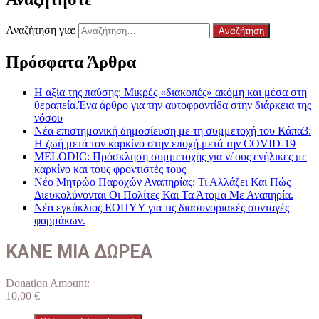
Αναζήτηση για:
Πρόσφατα Άρθρα
Η αξία της παύσης: Μικρές «διακοπές» ακόμη και μέσα στη
θεραπεία.Ένα άρθρο για την αυτοφροντίδα στην διάρκεια της
νόσου
Νέα επιστημονική δημοσίευση με τη συμμετοχή του Κάπα3:
Η ζωή μετά τον καρκίνο στην εποχή μετά την COVID-19
MELODIC: Πρόσκληση συμμετοχής για νέους ενήλικες με
καρκίνο και τους φροντιστές τους
Νέο Μητρώο Παροχών Αναπηρίας: Τι Αλλάζει Και Πώς
Διευκολύνονται Οι Πολίτες Και Τα Άτομα Με Αναπηρία.
Νέα εγκύκλιος ΕΟΠΥΥ για τις διασυνοριακές συνταγές
φαρμάκων.
ΚΑΝΕ ΜΙΑ ΔΩΡΕΑ
Donation Amount:
10,00
€