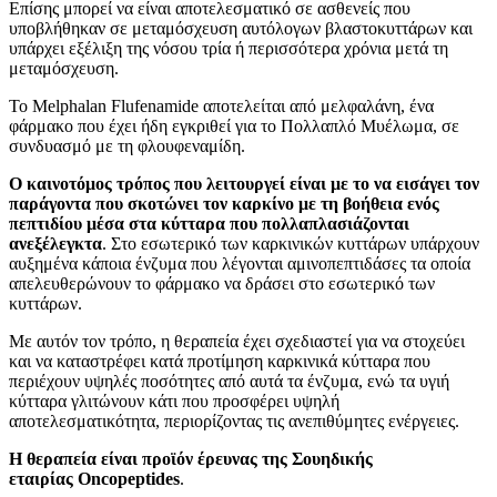
Επίσης μπορεί να είναι αποτελεσματικό σε ασθενείς που
υποβλήθηκαν σε μεταμόσχευση αυτόλογων βλαστοκυττάρων και
υπάρχει εξέλιξη της νόσου τρία ή περισσότερα χρόνια μετά τη
μεταμόσχευση.
Το Melphalan Flufenamide αποτελείται από μελφαλάνη, ένα
φάρμακο που έχει ήδη εγκριθεί για το Πολλαπλό Μυέλωμα, σε
συνδυασμό με τη φλουφεναμίδη.
Ο καινοτόμος τρόπος που λειτουργεί είναι με το να εισάγει τον
παράγοντα που σκοτώνει τον καρκίνο με τη βοήθεια ενός
πεπτιδίου μέσα στα κύτταρα που πολλαπλασιάζονται
ανεξέλεγκτα
. Στο εσωτερικό των καρκινικών κυττάρων υπάρχουν
αυξημένα κάποια ένζυμα που λέγονται αμινοπεπτιδάσες τα οποία
απελευθερώνουν το φάρμακο να δράσει στο εσωτερικό των
κυττάρων.
Με αυτόν τον τρόπο, η θεραπεία έχει σχεδιαστεί για να στοχεύει
και να καταστρέφει κατά προτίμηση καρκινικά κύτταρα που
περιέχουν υψηλές ποσότητες από αυτά τα ένζυμα, ενώ τα υγιή
κύτταρα γλιτώνουν κάτι που προσφέρει υψηλή
αποτελεσματικότητα, περιορίζοντας τις ανεπιθύμητες ενέργειες.
Η θεραπεία είναι προϊόν έρευνας της Σουηδικής
εταιρίας
Oncopeptides
.