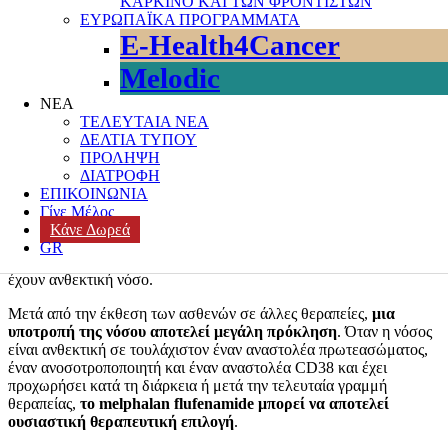
ΚΑΡΚΙΝΟ ΚΑΙ ΤΩΝ ΦΡΟΝΤΙΣΤΩΝ
Πρόκειται για ένα φάρμακο που είναι κατάλληλο για ενήλικες
ΕΥΡΩΠΑΪΚΑ ΠΡΟΓΡΑΜΜΑΤΑ
ασθενείς που έχουν πρώτα λάβει τρεις γραμμές θεραπείας αλλά η
E-Health4Cancer
νόσος τους έχει υποτροπιάσει.
Melodic
Το Πολλαπλό Μυέλωμα εμφανίζεται όταν τα πλασματοκύτταρα,
ένας τύπος λευκών αιμοσφαιρίων, γίνονται καρκινικά και
ΝΕΑ
αναπτύσσονται ανεξέλεγκτα στον μυελό των οστών, στον
ΤΕΛΕΥΤΑΙΑ ΝΕΑ
σπογγώδη ιστό μέσα στα οστά. Τα πλασματοκύτταρα γεμίζουν τον
ΔΕΛΤΙΑ ΤΥΠΟΥ
μυελό των οστών, χωρίς να αφήνουν χώρο για τη δημιουργία υγιών
ΠΡΟΛΗΨΗ
αιμοσφαιρίων και μπορούν επίσης να βλάψουν το ίδιο το οστό.
ΔΙΑΤΡΟΦΗ
ΕΠΙΚΟΙΝΩΝΙΑ
Ενώ υπάρχουν εγκεκριμένες θεραπείες που βοηθούν στον έλεγχο
Γίνε Μέλος
των πλασματοκυττάρων και στην ανακούφιση των συμπτωμάτων
Κάνε Δωρεά
του Πολλαπλού Μυελώματος, εντούτοις ορισμένοι ασθενείς
GR
αποτυγχάνουν να ανταποκριθούν σε αυτές και θεωρούνται ότι
έχουν ανθεκτική νόσο.
Μετά από την έκθεση των ασθενών σε άλλες θεραπείες,
μια
υποτροπή της νόσου αποτελεί μεγάλη πρόκληση
. Όταν η νόσος
είναι ανθεκτική σε τουλάχιστον έναν αναστολέα πρωτεασώματος,
έναν ανοσοτροποποιητή και έναν αναστολέα CD38 και έχει
προχωρήσει κατά τη διάρκεια ή μετά την τελευταία γραμμή
θεραπείας,
το
melphalan
flufenamide
μπορεί να αποτελεί
ουσιαστική θεραπευτική επιλογή
.