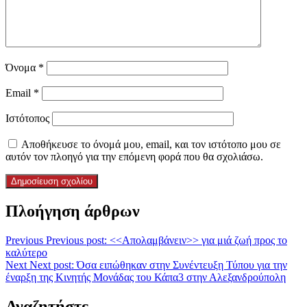
Όνομα
*
Email
*
Ιστότοπος
Αποθήκευσε το όνομά μου, email, και τον ιστότοπο μου σε
αυτόν τον πλοηγό για την επόμενη φορά που θα σχολιάσω.
Πλοήγηση άρθρων
Previous
Previous post:
<<Απολαμβάνειν>> για μιά ζωή προς το
καλύτερο
Next
Next post:
Όσα ειπώθηκαν στην Συνέντευξη Τύπου για την
έναρξη της Κινητής Μονάδας του Κάπα3 στην Αλεξανδρούπολη
Αναζητήστε