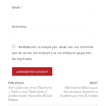
Email
*
Ιστότοπος
Αποθήκευσε το όνομά μου, email, και τον ιστότοπο
μου σε αυτόν τον πλοηγό για την επόμενη φορά που
θα σχολιάσω.
Previous
Next
Πλοήγηση
PREVIOUS
NEXT
“Εστιάζοντας στην Ποιότητα
Πολλαπλό Μυέλωμα:
post:
post:
άρθρων
– Τάσεις και Προκλήσεις”
Καινοτόμος θεραπεία
Διαδικτυακή Ημερίδα All.Can
διαθέσιμη στην Ελλάδα
Greece