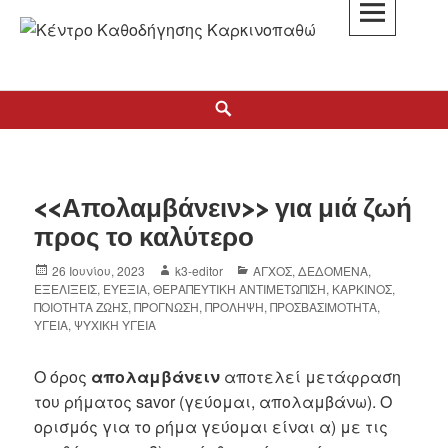
Skip
to
K3
content
ΚΕΝΤΡΟ ΚΑΘΟΔΗΓΗΣΗΣ ΚΑΡΚΙΝΟΠΑΘΩΝ
Search
<<Απολαμβάνειν>> για μιά ζωή
προς το καλύτερο
Posted
Author
Categories
26 Ιουνίου, 2023
k3-editor
ΑΓΧΟΣ
,
ΔΕΔΟΜΕΝΑ
,
on
ΕΞΕΛΙΞΕΙΣ
,
ΕΥΕΞΙΑ
,
ΘΕΡΑΠΕΥΤΙΚΗ ΑΝΤΙΜΕΤΩΠΙΣΗ
,
ΚΑΡΚΙΝΟΣ
,
ΠΟΙΟΤΗΤΑ ΖΩΗΣ
,
ΠΡΟΓΝΩΣΗ
,
ΠΡΟΛΗΨΗ
,
ΠΡΟΣΒΑΣΙΜΟΤΗΤΑ
,
ΥΓΕΙΑ
,
ΨΥΧΙΚΗ ΥΓΕΙΑ
Ο όρος
απολαμβάνειν
αποτελεί μετάφραση
του ρήματος savor (γεύομαι, απολαμβάνω). Ο
ορισμός για το ρήμα γεύομαι είναι α) με τις