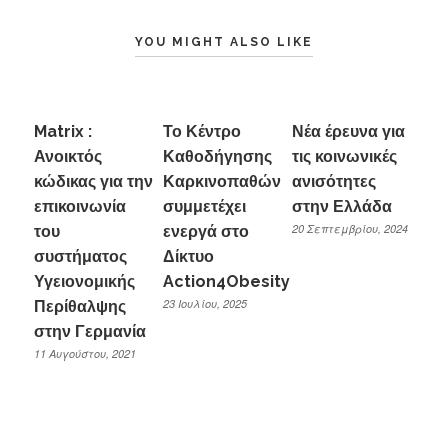
YOU MIGHT ALSO LIKE
Matrix :
Το Κέντρο
Νέα έρευνα για
Ανοικτός
Καθοδήγησης
τις κοινωνικές
κώδικας για την
Καρκινοπαθών
ανισότητες
επικοινωνία
συμμετέχει
στην Ελλάδα
20 Σεπτεμβρίου, 2024
του
ενεργά στο
συστήματος
Δίκτυο
Υγειονομικής
Action4Obesity
23 Ιουλίου, 2025
Περίθαλψης
στην Γερμανία
11 Αυγούστου, 2021