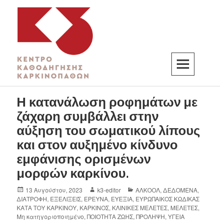
K3
ΚΕΝΤΡΟ ΚΑΘΟΔΗΓΗΣΗΣ ΚΑΡΚΙΝΟΠΑΘΩΝ
Η κατανάλωση ροφημάτων με
ζάχαρη συμβάλλει στην
αύξηση του σωματικού λίπους
και στον αυξημένο κίνδυνο
εμφάνισης ορισμένων
μορφών καρκίνου.
13 Αυγούστου, 2023
k3-editor
ΑΛΚΟΟΛ
,
ΔΕΔΟΜΕΝΑ
,
ΔΙΑΤΡΟΦΗ
,
ΕΞΕΛΙΞΕΙΣ
,
ΕΡΕΥΝΑ
,
ΕΥΕΞΙΑ
,
ΕΥΡΩΠΑΙΚΟΣ ΚΩΔΙΚΑΣ
ΚΑΤΑ ΤΟΥ ΚΑΡΚΙΝΟΥ
,
ΚΑΡΚΙΝΟΣ
,
ΚΛΙΝΙΚΕΣ ΜΕΛΕΤΕΣ
,
ΜΕΛΕΤΕΣ
,
Μη κατηγοριοποιημένο
,
ΠΟΙΟΤΗΤΑ ΖΩΗΣ
,
ΠΡΟΛΗΨΗ
,
ΥΓΕΙΑ