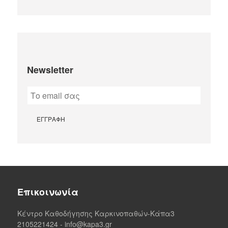
Newsletter
Επικοινωνία
Κέντρο Καθοδήγησης Καρκινοπαθών-Κάπα3
2105221424
-
info@kapa3.gr