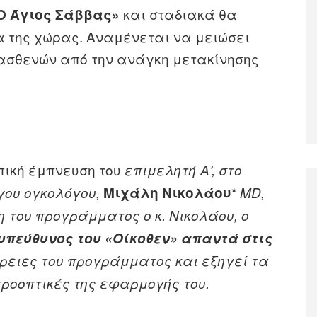
και σταδιακά θα
«Ο Άγιος Σάββας»
 της χώρας. Αναμένεται να μειώσει
 ασθενών από την ανάγκη μετακίνησης
ική έμπνευση του
επιμελητή Α’, στο
γου ογκολόγου,
Μιχάλη Νικολάου*
MD,
 του προγράμματος ο κ. Νικολάου, ο
υπεύθυνος του «Οίκοθεν»
απαντά στις
ρειες του προγράμματος και εξηγεί τα
 προοπτικές της εφαρμογής του.