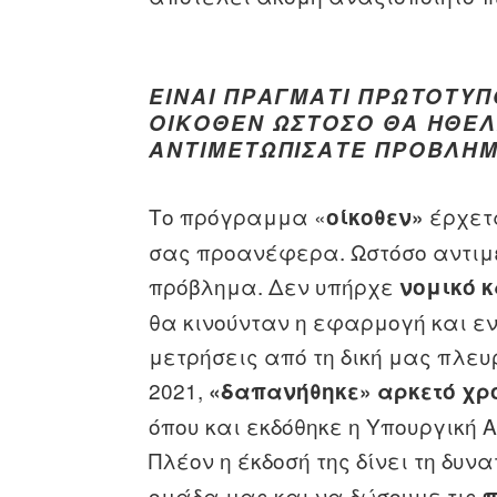
ΕΊΝΑΙ ΠΡΆΓΜΑΤΙ ΠΡΩΤΌΤΥ
ΟΊΚΟΘΕΝ ΩΣΤΌΣΟ ΘΑ ΉΘΕΛ
ΑΝΤΙΜΕΤΩΠΊΣΑΤΕ ΠΡΟΒΛΉ
Το πρόγραμμα «
έρχετ
οίκοθεν»
σας προανέφερα. Ωστόσο αντιμ
πρόβλημα. Δεν υπήρχε
νομικό κ
θα κινούνταν η εφαρμογή και εν
μετρήσεις από τη δική μας πλευ
2021,
«δαπανήθηκε» αρκετό χρ
όπου και εκδόθηκε η Υπουργική 
Πλέον η έκδοσή της δίνει τη δυνα
ομάδα μας και να δώσουμε τις
π