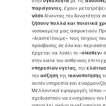
στην
με τις
ογκολογία
ανοσοθε
, έχουν μετατρέψει
παράγοντες
δίνοντας την δυνατότητα σ
νόσο
ζήσουν πολλά και ποιοτικά χρ
νοσοκομεία μας ασφυκτιούν. Πρ
«διαστείλουμε» τους τοίχους το
πρόσβασης σε όλο και περισσότ
έρχεται να λύσει το «
ό
οίκοθεν»
στην οικία του ασθενούς επιτυγ
, την
υπηρεσιών υγείας
ελάττωσ
την
της
τ
αύξηση
ικανοποίησης
αυτόν υπηρεσία και εναρμονιζόμ
Μελλοντικά εφαρμογές τύπου «
σχεδιαστούν να ενισχύσουν τον 
αποτελεί ακόμη αναξιοποίητο π