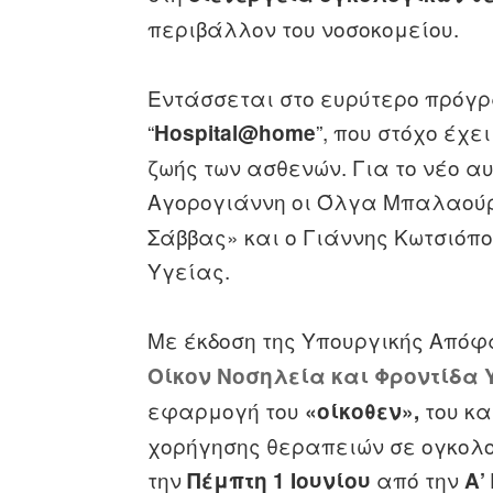
περιβάλλον του νοσοκομείου.
Εντάσσεται στο ευρύτερο πρόγ
“
”, που στόχο έχε
Hospital@home
ζωής των ασθενών. Για το νέο 
Αγορογιάννη οι Όλγα Μπαλαού
Σάββας» και ο Γιάννης Κωτσιόπ
Υγείας.
Με έκδοση της Υπουργικής Απόφ
Οίκον Νοσηλεία και Φροντίδα 
εφαρμογή του
του
κα
«οίκοθεν»,
χορήγησης θεραπειών σε ογκολο
την
από την
Πέμπτη 1 Ιουνίου
Α’