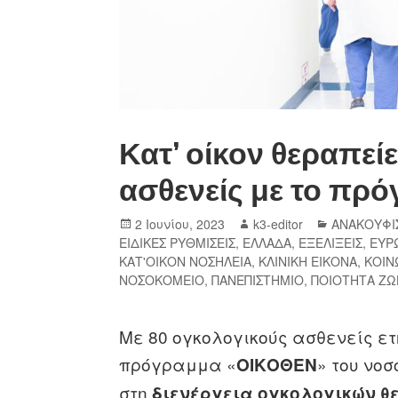
Κατ’ οίκον θεραπεί
ασθενείς με το π
2 Ιουνίου, 2023
k3-editor
ΑΝΑΚΟΥΦΙ
ΕΙΔΙΚΕΣ ΡΥΘΜΙΣΕΙΣ
,
ΕΛΛΑΔΑ
,
ΕΞΕΛΙΞΕΙΣ
,
ΕΥΡ
ΚΑΤ'ΟΙΚΟΝ ΝΟΣΗΛΕΙΑ
,
ΚΛΙΝΙΚΗ ΕΙΚΟΝΑ
,
ΚΟΙΝ
ΝΟΣΟΚΟΜΕΙΟ
,
ΠΑΝΕΠΙΣΤΗΜΙΟ
,
ΠΟΙΟΤΗΤΑ ΖΩ
Με 80 ογκολογικούς ασθενείς ετη
πρόγραμμα «
» του νο
ΟΙΚΟΘΕΝ
στη
διενέργεια ογκολογικών θε