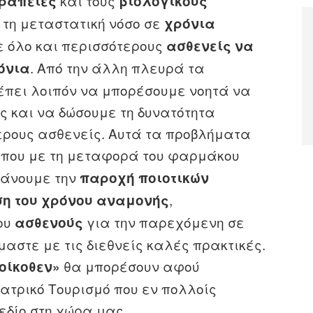
και τους
ραπείες
βιολογικούς
 τη μεταστατική νόσο σε
χρόνια
ε όλο και περισσότερους
ασθενείς να
. Από την άλλη πλευρά τα
όνια
έπει λοιπόν να μπορέσουμε νοητά να
υς και να δώσουμε τη δυνατότητα
ερους ασθενείς. Αυτά τα προβλήματα
που με τη μεταφορά του φαρμάκου
χάνουμε την
παροχή
ποιοτικών
,
η του χρόνου αναμονής
ου
για την παρεχόμενη σε
ασθενούς
αστε με τις διεθνείς καλές πρακτικές.
θα μπορέσουν αφού
οίκοθεν»
Ιατρικό Τουρισμό που εν πολλοίς
εδίο στη χώρα μας.