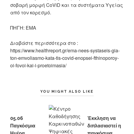
σοβαρή μορφή CoViD και τα συστήματα Υγείας
από τον κορεσμό.
ΠΗΓΗ: EMA
Διαβάστε περισσότερα στο :
https://www.healthreport.gr/ema-nees-systaseis-gia-
ton-emvoliasmo-kata-tis-covid-enopsei-fthinoporoy-
oi-fovoi-kai-i-proetoimasia/
YOU MIGHT ALSO LIKE
05.06
Έκκληση να
Παγκόσμια
διπλασιαστεί η
Ημέρα
παγκόσμια