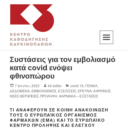
K3
ΚΕΝΤΡΟ ΚΑΘΟΔΗΓΗΣΗΣ ΚΑΡΚΙΝΟΠΑΘΩΝ
Συστάσεις για τον εμβολιασμό
κατά covid ενόψει
φθινοπώρου
7 Ιουνίου, 2023
k3-editor
covid 19
,
ΓΕΝΙΚΑ
,
ΔΕΔΟΜΕΝΑ
,
ΕΜΒΟΛΙΑΣΜΟΣ
,
ΕΞΕΛΙΞΕΙΣ
,
ΕΡΕΥΝΑ
,
ΚΑΡΚΙΝΟΣ
,
ΝΕΕΣ ΘΕΡΑΠΕΙΕΣ
,
ΠΡΟΛΗΨΗ
,
ΦΑΡΜΑΚΑ – ΕΞΕΤΑΣΕΙΣ
ΤΙ ΑΝΑΦΈΡΟΥΝ ΣΕ ΚΟΙΝΉ ΑΝΑΚΟΊΝΩΣΉ
ΤΟΥΣ Ο ΕΥΡΩΠΑΪΚΌΣ ΟΡΓΑΝΙΣΜΌΣ
ΦΑΡΜΆΚΩΝ (EMA) ΚΑΙ ΤΟ ΕΥΡΩΠΑΪΚΌ
ΚΈΝΤΡΟ ΠΡΌΛΗΨΗΣ ΚΑΙ ΕΛΈΓΧΟΥ