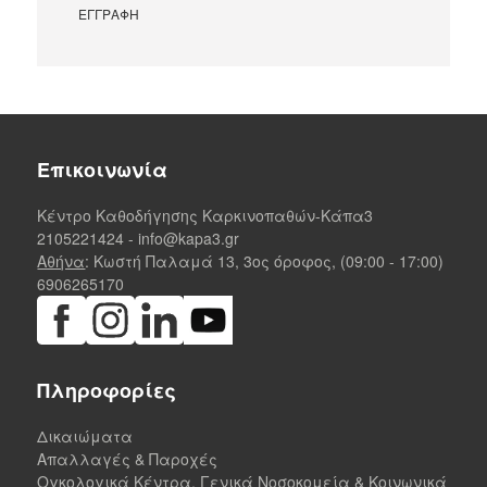
Επικοινωνία
Κέντρο Καθοδήγησης Καρκινοπαθών-Κάπα3
2105221424
-
info@kapa3.gr
Αθήνα
: Κωστή Παλαμά 13, 3ος όροφος, (09:00 - 17:00)
6906265170
Πληροφορίες
Δικαιώματα
Απαλλαγές & Παροχές
Ογκολογικά Κέντρα, Γενικά Νοσοκομεία & Κοινωνικά