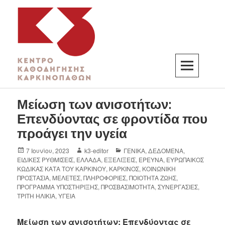
K3
ΚΕΝΤΡΟ ΚΑΘΟΔΗΓΗΣΗΣ ΚΑΡΚΙΝΟΠΑΘΩΝ
Μείωση των ανισοτήτων:
Επενδύοντας σε φροντίδα που
προάγει την υγεία
7 Ιουνίου, 2023
k3-editor
ΓΕΝΙΚΑ
,
ΔΕΔΟΜΕΝΑ
,
ΕΙΔΙΚΕΣ ΡΥΘΜΙΣΕΙΣ
,
ΕΛΛΑΔΑ
,
ΕΞΕΛΙΞΕΙΣ
,
ΕΡΕΥΝΑ
,
ΕΥΡΩΠΑΙΚΟΣ
ΚΩΔΙΚΑΣ ΚΑΤΑ ΤΟΥ ΚΑΡΚΙΝΟΥ
,
ΚΑΡΚΙΝΟΣ
,
ΚΟΙΝΩΝΙΚΗ
ΠΡΟΣΤΑΣΙΑ
,
ΜΕΛΕΤΕΣ
,
ΠΛΗΡΟΦΟΡΙΕΣ
,
ΠΟΙΟΤΗΤΑ ΖΩΗΣ
,
ΠΡΟΓΡΑΜΜΑ ΥΠΟΣΤΗΡΙΞΗΣ
,
ΠΡΟΣΒΑΣΙΜΟΤΗΤΑ
,
ΣΥΝΕΡΓΑΣΙΕΣ
,
ΤΡΙΤΗ ΗΛΙΚΙΑ
,
ΥΓΕΙΑ
Μείωση των ανισοτήτων
: Επενδύοντας σε