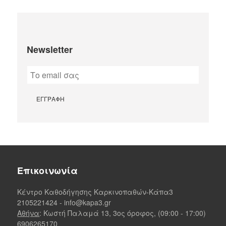
Newsletter
Επικοινωνία
Κέντρο Καθοδήγησης Καρκινοπαθών-Κάπα3
2105221424
-
info@kapa3.gr
Αθήνα
: Κωστή Παλαμά 13, 3ος όροφος, (09:00 - 17:00)
6906265170