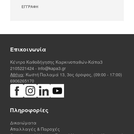
Επικοινωνία
Κέντρο Καθοδήγησης Καρκινοπαθών-Κάπα3
2105221424
-
info@kapa3.gr
Αθήνα
: Κωστή Παλαμά 13, 3ος όροφος, (09:00 - 17:00)
6906265170
Πληροφορίες
Δικαιώματα
Απαλλαγές & Παροχές