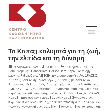
K3
ΚΕΝΤΡΟ ΚΑΘΟΔΗΓΗΣΗΣ ΚΑΡΚΙΝΟΠΑΘΩΝ
Το Καπα3 κολυμπά για τη ζωή,
την ελπίδα και τη δύναμη
26 Απριλίου, 2026
k3-editor
4ο Θερινό Διάπλου
Βουλιαγμένης
,
CancerCare
,
Holistic Care
,
Kapa3
,
oncology
patients
,
Patient Care
,
ΑΣΚΗΣΗ
,
Δικαίωμα στην Υγεία
,
ΔΡΑΣΕΙΣ
,
Δράσεις κοινωνικής προσφοράς
,
Δράσεις με Κοινωνικό
Αντίκτυπο
,
Εθελοντισμός / Συμμετοχή
,
Ενδυνάμωση Ασθενών
,
Ενημέρωση & Ευαισθητοποίηση
,
ενσυναίσθηση
,
επιβίωση από
καρκίνο
,
Ευαισθητοποίηση
,
Ευάλωτες Ομάδες
,
Ευεξία
,
Κάπα3
,
Κάπα3 - Δράσεις και παρεμβάσεις
,
Κάπα3-Συνεργασίες
,
καρκίνος και εθελοντισμός
,
Κοινωική Υποστήριξη
,
Κοινωνία των
πολιτών
,
κοινωνική ενσυναίσθηση
,
Κοινωνική Ευαισθητοποίηση
,