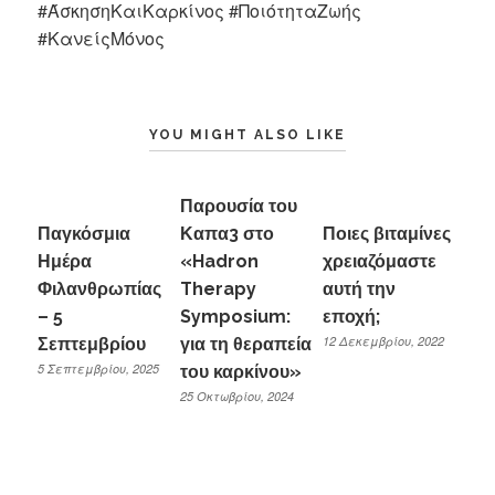
#ΆσκησηΚαιΚαρκίνος #ΠοιότηταΖωής
#ΚανείςΜόνος
YOU MIGHT ALSO LIKE
Παρουσία του
Παγκόσμια
Καπα3 στο
Ποιες βιταμίνες
Ημέρα
«Hadron
χρειαζόμαστε
Φιλανθρωπίας
Therapy
αυτή την
– 5
Symposium:
εποχή;
12 Δεκεμβρίου, 2022
Σεπτεμβρίου
για τη θεραπεία
5 Σεπτεμβρίου, 2025
του καρκίνου»
25 Οκτωβρίου, 2024