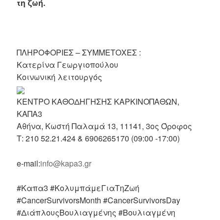
τη ζωή.
ΠΛΗΡΟΦΟΡΙΕΣ – ΣΥΜΜΕΤΟΧΕΣ :
Κατερίνα Γεωργιοπούλου
Κοινωνική λειτουργός
ΚΕΝΤΡΟ ΚΑΘΟΔΗΓΗΣΗΣ ΚΑΡΚΙΝΟΠΑΘΩΝ,
ΚΑΠΑ3
Αθήνα, Κωστή Παλαμά 13, 11141, 3ος Όροφος
Τ: 210 52.21.424 & 6906265170 (09:00 -17:00)
e-mail:
in
fo@kapa3.gr
#Καπα3 #ΚολυμπάμεΓιαΤηΖωή
#CancerSurvivorsMonth #CancerSurvivorsDay
#ΔιάπλουςΒουλιαγμένης #Βουλιαγμένη