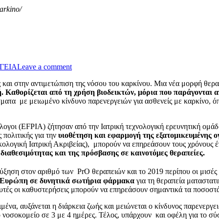
karkino/
ΓΕΙΑ
Leave a comment
ς και στην αντιμετώπιση της νόσου του καρκίνου. Μια νέα μορφή θερα
ή.
Καθορίζεται από τη χρήση βιοδεικτών, μόρια που παράγονται α
ματα με μειωμένο κίνδυνο παρενεργειών για ασθενείς με καρκίνο, ό
γοι (EFPIA) ζήτησαν από την Ιατρική τεχνολογική ερευνητική ομά
 πολιτικής για την
υιοθέτηση και εφαρμογή της εξατομικευμένης ο
γκολογική Ιατρική Ακριβείας), μπορούν να επηρεάσουν τους χρόνους 
ς διαθεσιμότητας και της πρόσβασης σε καινοτόμες θεραπείες.
ύξηση στον αριθμό των ΡrΟ θεραπειών και το 2019 περίπου οι μισές 
ν Ευρώπη σε δυνητικά σωτήρια φάρμακα
για τη θεραπεία ματαστα
υτές οι καθυστερήσεις μπορούν να επηρεάσουν σημαντικά τα ποσοστ
μένα, αυξάνεται η διάρκεια ζωής και μειώνεται ο κίνδυνος παρενεργ
νοσοκομείο σε 3 με 4 ημέρες. Τέλος, υπάρχουν και οφέλη για το σύ