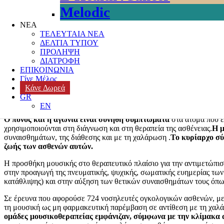
Melodic
ΝΕΑ
Η ευεργετική επίδραση της μουσικής στους
ΤΕΛΕΥΤΑΙΑ ΝΕΑ
ΔΕΛΤΙΑ ΤΥΠΟΥ
Posted on
16 Μαΐου, 2021
Author
k3-editor
Categories
ΚΑΡΚΙΝΟΣ
,
ΠΡΟΛΗΨΗ
Η ευεργετική επίδραση της μουσικής στην ψυχική μας υγεί
ΔΙΑΤΡΟΦΗ
ΕΠΙΚΟΙΝΩΝΙΑ
Η Μουσικοθεραπεία τα τελευταία χρόνια αποτελεί μια εναλλακ
Γίνε Μέλος
παιδιατρικούς ασθενείς. Οι εναλλακτικές αυτές μέθοδοι είναι μη ε
Κάνε Δωρεά
αποσκοπεί στη μείωση του συναισθηματικού και σωματικού πόν
GR
όπως αναφέρουν οι Αθανασάκης &Καραβασιλειάδου, 2012.
EN
Ο πόνος και η αγωνία είναι συνήθη συμπτώματα
στα άτομα που έχ
χρησιμοποιούνται στη διάγνωση και στη θεραπεία της ασθένειας.
Η μ
συναισθημάτων, της διάθεσης και με τη χαλάρωση .
Το κυρίαρχο σύ
ζωής των ασθενών αυτών.
Η προσθήκη μουσικής στο θεραπευτικό πλαίσιο για την αντιμετώπισ
στην προαγωγή της πνευματικής, ψυχικής, σωματικής ευημερίας των
κατάθλιψης) και στην αύξηση των θετικών συναισθημάτων τους όπω
Σε έρευνα που αφορούσε 724 νοσηλευτές ογκολογικών ασθενών, μ
τη μουσική ως μη φαρμακευτική παρέμβαση σε αντίθεση με τη χαλά
ομάδες μουσικοθεραπείας εμφάνιζαν, σύμφωνα με την κλίμακα αξ