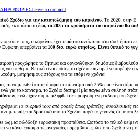
ΛΗΡΟΦΟΡΙΕΣ
Leave a comment
ϊκό Σχέδιο
για την καταπολέμηση του καρκίνου
. Το 2020, στην Ε
ράση, εκτιμάται ότι
έως το 2035 τα κρούσματα του καρκίνου θα αυ
 οικείων τους, ο καρκίνος έχει τεράστιο αντίκτυπο στα συστήματα περ
ην Ευρώπη υπερβαίνει τα
100 δισ. ευρώ ετησίως
. Είναι θετικό το γε
ιτροπή προχώρησε το ζήτημα και οργανώθηκαν δημόσιες διαβουλεύσεις
ς για το θέμα. Θετικό είναι επίσης το σχέδιο επιχειρεί να παρέμβει
 ,ακόμη, μετρήσιμους στόχους για τα επόμενα χρόνια.
γμα, το να μειωθεί κατακόρυφα το κάπνισμα από 25% που είναι σήμερ
ενώ για το κάπνισμα, το Σχέδιο διατηρεί μία παγιωμένα σκληρή στάση
οϊόντων
, ενώ είχαν συμπεριληφθεί σε προηγούμενη έκδοση του Σχεδί
γράφεται το ιστορικό τους από φορείς όπως τράπεζες, ασφαλιστικές ετα
 αντιμετωπίζεται δραστικά από το Σχέδιο, παρά το γεγονός ότι αποτε
νησε ως μια φιλόδοξη ευρωπαϊκή προσπάθεια. Ωστόσο το τελικό κείμ
ει να κάνει έγκαιρα τις αναγκαίες παρεμβάσεις, ώστε το Σχέδιο να μη