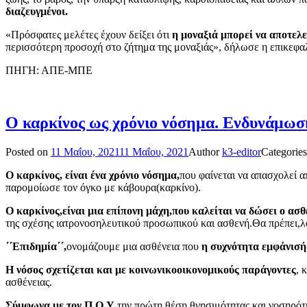
διαζευγμένοι.
«Πρόσφατες μελέτες έχουν δείξει ότι
η μοναξιά μπορεί να αποτελε
περισσότερη προσοχή στο ζήτημα της μοναξιάς», δήλωσε η επικεφαλ
ΠΗΓΗ: ΑΠΕ-ΜΠΕ
O καρκίνος ως χρόνιο νόσημα. Eνδυνάμωσ
Posted on
11 Μαΐου, 2021
11 Μαΐου, 2021
Author
k3-editor
Categorie
Ο καρκίνος, είναι ένα χρόνιο νόσημα,
που φαίνεται να απασχολεί α
παρομοίωσε τον όγκο με κάβουρα(καρκίνο).
Ο καρκίνος,είναι μια επίπονη μάχη,που καλείται να δώσει ο ασ
της σχέσης ιατρονοσηλευτικού προσωπικού και ασθενή.Θα πρέπει,λο
΄΄Επιδημία΄΄,
ονομάζουμε μια ασθένεια που
η συχνότητα εμφάνισής
Η νόσος σχετίζεται και με κοινωνικοοικονομικούς παράγοντες
, 
ασθένειας.
Σύμφωνα με τον Π.Ο.Υ
,την πρώτη θέση θνησιμότητας και νοσηρό