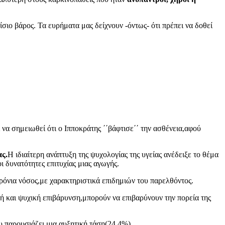
ίσιο βάρος. Τα ευρήματα μας δείχνουν -όντως- ότι πρέπει να δοθεί
 να σημειωθεί ότι ο Ιπποκράτης ΄΄βάφτισε΄΄ την ασθένεια,αφού
ας.
Η ιδιαίτερη ανάπτυξη της ψυχολογίας της υγείας ανέδειξε το θέμα
 δυνατότητες επιτυχίας μιας αγωγής.
χρόνια νόσος,με χαρακτηριστικά επιδημιών του παρελθόντος.
κή και ψυχική επιβάρυνση,μπορούν να επιβαρύνουν την πορεία της
υ παρουσιάζει μια αυξητική τάση(24,4%).