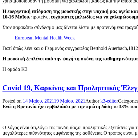
χρησιμοποιούσαν τη μουσική για χαλάρωση ,καθώς και την απόσπασ
Η ευεργετική επίδραση της μουσικής στην ψυχική μας υγεία και
10-16 Μαϊου.
προτείνει
ευχάριστες μελωδίες για να χαλαρώσουμε
Στον παρακάτω σύνδεσμο μας δίνεται λίστα με προτεινόμενα τραγού
European Mental Health Week
Γιατί όπώς λέει και ο Γερμανός συγγραφέας Berthold Auerbach,1812
Η μουσική ξεπλένει από την ψυχή τη σκόνη της καθημερινότητα
Η ομάδα Κ3
Covid 19, Καρκίνος και Προληπτικός Έλε
Posted on
14 Μαΐου, 2021
19 Μαΐου, 2021
Author
k3-editor
Categorie
Eνώ η Βρετανία έχει εμβολιάσει με την πρώτη δόση το 33% του
Ο λόγος είναι ότι,λόγω της πανδημίας,οι προληπτικές εξετάσεις για
μεγαλύτερες πιθανότητες εμφάνισης της ασθένειας.Ο τρόπος είναι, 