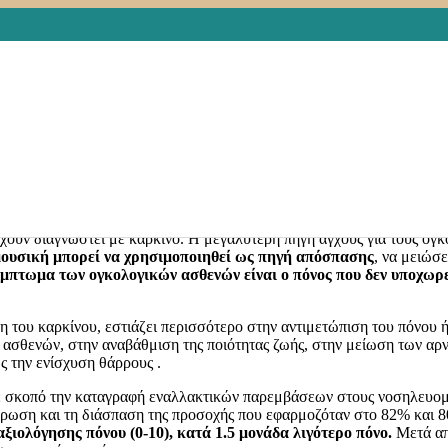
 ογκολογικούς ασθενείς
ΠΛΗΡΟΦΟΡΙΕΣ
,
ΨΥΧΙΚΗ ΥΓΕΙΑ
Leave a comment
α και ευεξία είναι ευρέως αναγνωρισμένη.
τική, συμπληρωμένη θεραπεία ασθενών με καρκίνο.
Αποτελεί μορφ
πεμβατικές, μη τοξικές, οικονομικά συμφέρουσες, ασφαλείς και εύκολ
ου κατά τη διάρκεια της θεραπείας
(ακτινοθεραπεία, χημειοθεραπε
ουν διαγνωστεί με καρκίνο. Η μεγαλύτερη πηγή άγχους για τους ογκολ
ουσική μπορεί να χρησιμοποιηθεί ως πηγή απόσπασης
, να μειώσ
μπτωμα των ογκολογικών ασθενών είναι ο πόνος που δεν υποχωρε
η του καρκίνου, εστιάζει περισσότερο στην αντιμετώπιση του πόνου 
 ασθενών, στην αναβάθμιση της ποιότητας ζωής, στην μείωση των αρ
ς την ενίσχυση θάρρους .
ε σκοπό την καταγραφή εναλλακτικών παρεμβάσεων στους νοσηλευομ
ρωση και τη διάσπαση της προσοχής που εφαρμοζόταν στο 82% και 8
ιολόγησης πόνου (0-10), κατά 1.5 μονάδα λιγότερο πόνο.
Μετά απ