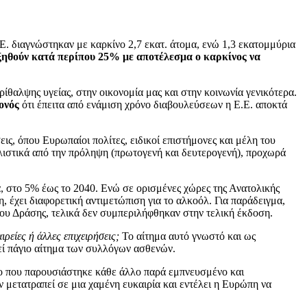
.Ε. διαγνώστηκαν με καρκίνο 2,7 εκατ. άτομα, ενώ 1,3 εκατομμύρια
ξηθούν κατά περίπου 25% με αποτέλεσμα ο καρκίνος να
ίθαλψης υγείας, στην οικονομία μας και στην κοινωνία γενικότερα.
γονός
ότι έπειτα από ενάμιση χρόνο διαβουλεύσεων η Ε.Ε. αποκτά
, όπου Ευρωπαίοι πολίτες, ειδικοί επιστήμονες και μέλη του
 ολιστικά από την πρόληψη (πρωτογενή και δευτερογενή), προχωρά
α, στο 5% έως το 2040. Ενώ σε ορισμένες χώρες της Ανατολικής
, έχει διαφορετική αντιμετώπιση για το αλκοόλ. Για παράδειγμα,
ου Δράσης, τελικά δεν συμπεριλήφθηκαν στην τελική έκδοση.
ιρείες ή άλλες επιχειρήσεις;
Το αίτημα αυτό γνωστό και ως
λεί πάγιο αίτημα των συλλόγων ασθενών.
ενο που παρουσιάστηκε κάθε άλλο παρά εμπνευσμένο και
ν μετατραπεί σε μια χαμένη ευκαιρία και εντέλει η Ευρώπη να