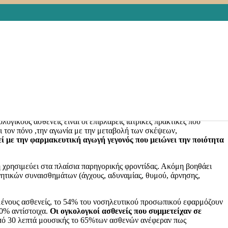
ή συμπληρωματικής θεραπείας σε ενήλικες αλλά και σε
α εφαρμόσιμες. Η μουσικοθεραπεία σε ασθενείς με καρκίνο
ία, άλλες επώδυνες καταστάσεις) αλλά και στην μετέπειτα ζωή τους
ογικούς ασθενείς είναι οι επιβλαβείς ιατρικές πρακτικές που
ει τον πόνο ,την αγωνία με την μεταβολή των σκέψεων,
ί με την φαρμακευτική αγωγή γεγονός που μειώνει την ποιότητα
ή χρησιμεύει στα πλαίσια παρηγορικής φροντίδας. Ακόμη βοηθάει
νητικών συναισθημάτων (άγχους, αδυναμίας, θυμού, άρνησης,
ένους ασθενείς, το 54% του νοσηλευτικού προσωπικού εφαρμόζουν
0% αντίστοιχα.
Οι ογκολογκοί ασθενείς που συμμετείχαν σε
ό 30 λεπτά μουσικής το 65%των ασθενών ανέφεραν πως