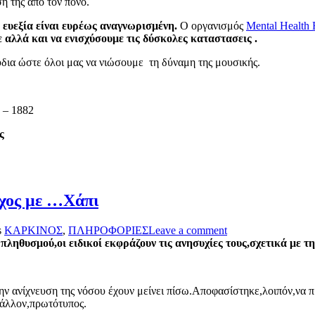
η της από τον πόνο.
 ευεξία είναι ευρέως αναγνωρισμένη.
Ο οργανισμός
Mental Health 
 αλλά και να ενισχύσουμε τις δύσκολες καταστασεις .
δια ώστε όλοι μας να νιώσουμε τη δύναμη της μουσικής.
 – 1882
ς
γχος με …Χάπι
s
ΚΑΡΚΙΝΟΣ
,
ΠΛΗΡΟΦΟΡΙΕΣ
Leave a comment
 πληθυσμού,οι ειδικοί
εκφράζουν τις ανησυχίες τους,σχετικά με τ
 την ανίχνευση της νόσου έχουν μείνει πίσω.Αποφασίστηκε,λοιπόν,να 
μάλλον,πρωτότυπος.