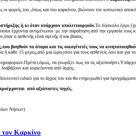
 οι φορείς του ,όπως και του καρκίνου, βιώνουν τον κοινωνικό αποκλ
στήριξης ή κι όταν υπάρχουν υπολειτουργούν.
Το δύσκολο έργο έχ
 οποίοι έρχονται αντιμέτωποι με την παραίτηση από την εργασία τους κ
όταν ο ασθενής είναι αγενής ή και βίαιος.
ες,που βοηθούν τα άτομα και τις οικογένειές τους να κινητοποιη
 ή κάθε 15 μέρες,από μια ώρα,τόσο για τους ασθενείς όσο και για το
ηροφοριών.Πρέπει,όμως, να γνωρίζει πως να τις αξιοποιήσει.Υπάρχο
 διαβάζουν και κυριεύονται από άγχος.
βουλευτεί ειδικό για το άγχος του και θα ενημερωθεί για προγράμματ
 προέρχονται από αξιόπιστες πηγές.
ονίων Nήσων)
α τον Καρκίνο