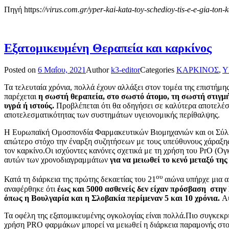
Πηγή https
://virus.com.gr/yper-kai-kata-toy-schedioy-tis-e-e-gia-ton-
Εξατομικευμένη Θεραπεία και καρκίνος
Posted on
6 Μαΐου, 2021
Author
k3-editor
Categories
ΚΑΡΚΙΝΟΣ
,
Υ
Τα τελευταία χρόνια, πολλά έχουν αλλάξει στον τομέα της επιστήμη
παρέχεται
η σωστή θεραπεία, στο σωστό άτομο, τη σωστή στιγμ
υγρά ή ιστούς.
Προβλέπεται ότι θα οδηγήσει σε καλύτερα αποτελέσ
αποτελεσματικότητας των συστημάτων υγειονομικής περίθαλψης.
Η Ευρωπαϊκή Ομοσπονδία Φαρμακευτικών Βιομηχανιών και οι Σύλλο
απώτερο στόχο την έναρξη συζητήσεων με τους υπεύθυνους χάραξης
τον καρκίνο.Οι ισχύοντες κανόνες σχετικά με τη χρήση του ΡrΟ (Ο
αυτών των χρονοδιαγραμμάτων
για να μειωθεί το κενό μεταξύ τη
ου
Κατά τη διάρκεια της πρώτης δεκαετίας του 21
αιώνα υπήρχε μια α
αναφέρθηκε ότι
έως και 5000 ασθενείς δεν είχαν πρόσβαση στη
όπως η Βουλγαρία και η Σλοβακία περίμεναν 5 και 10 χρόνια.
Α
Τα οφέλη της εξατομικευμένης ογκολογίας είναι πολλά.Πιο συγκεκρι
χρήση PRO φαρμάκων μπορεί να μειωθεί η διάρκεια παραμονής στο 