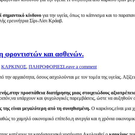
ί σημαντικό κίνδυνο
για την υγεία, όπως το κάπνισμα και το παραπαν
ής ερευνήτρια Σίρι-Λίσι Κράαβ.
η φροντιστών και ασθενών.
s
ΚΑΡΚΙΝΟΣ
,
ΠΛΗΡΟΦΟΡΙΕΣ
Leave a comment
πό την αρχαιότητα, όσους ασχολούνται με τον τομέα της υγείας. Αξίζει
θενής,στην προσπάθεια διατήρησης μιας στοιχειώδους αξιοπρέπει
ιπόν,να υπάρχουν και ψυχολογικές παρεμβάσεις, ώστε να αυξηθούν οι
 της είναι μεγαλύτερη από τη συνηθισμένη.
Ο καρκίνος,είναι μια 
καθώς το χαμηλό οικονομικό επίπεδο,η ανεργία και η χρόνια οικονομι
τητας κατέχουν τα καρδιαγγειακά νοσήματα.Ακολουθεί ο
καρκίνος,
πο