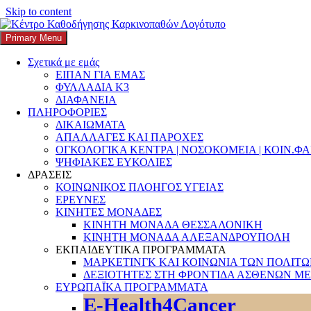
Skip to content
Primary Menu
K3
ΚΕΝΤΡΟ ΚΑΘΟΔΗΓΗΣΗΣ ΚΑΡΚΙΝΟΠΑΘΩΝ
Σχετικά με εμάς
ΕΙΠΑΝ ΓΙΑ ΕΜΑΣ
Search
ΦΥΛΛΑΔΙΑ Κ3
ΔΙΑΦΑΝΕΙΑ
ΠΛΗΡΟΦΟΡΙΕΣ
ΔΙΚΑΙΩΜΑΤΑ
ΑΠΑΛΛΑΓΕΣ ΚΑΙ ΠΑΡΟΧΕΣ
ΟΓΚΟΛΟΓΙΚΑ ΚΕΝΤΡΑ | ΝΟΣΟΚΟΜΕΙΑ | ΚΟΙΝ.Φ
Αναζήτηση για:
ΨΗΦΙΑΚΕΣ ΕΥΚΟΛΙΕΣ
ΔΡΑΣΕΙΣ
ΚΟΙΝΩΝΙΚΟΣ ΠΛΟΗΓΟΣ ΥΓΕΙΑΣ
ΕΡΕΥΝΕΣ
ΚΙΝΗΤΕΣ ΜΟΝΑΔΕΣ
ΚΙΝΗΤΗ ΜΟΝΑΔΑ ΘΕΣΣΑΛΟΝΙΚΗ
ΚΙΝΗΤΗ ΜΟΝΑΔΑ ΑΛΕΞΑΝΔΡΟΥΠΟΛΗ
ΕΚΠΑΙΔΕΥΤΙΚΑ ΠΡΟΓΡΑΜΜΑΤΑ
ΜΑΡΚΕΤΙΝΓΚ ΚΑΙ ΚΟΙΝΩΝΙΑ ΤΩΝ ΠΟΛΙΤ
ΔΕΞΙΟΤΗΤΕΣ ΣΤΗ ΦΡΟΝΤΙΔΑ ΑΣΘΕΝΩΝ ΜΕ
Κατηγορία:
ΚΑΡΚΙΝΟΣ
ΕΥΡΩΠΑΪΚΑ ΠΡΟΓΡΑΜΜΑΤΑ
E-Health4Cancer