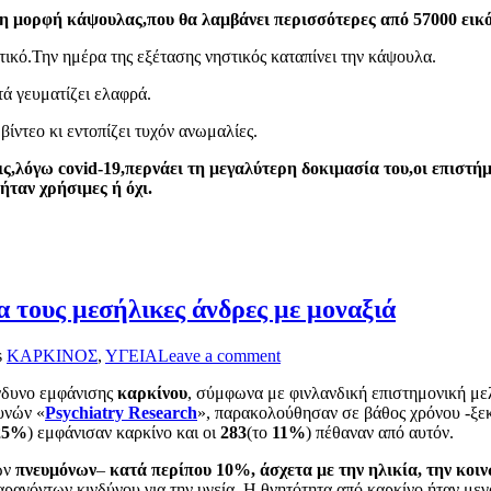
η μορφή κάψουλας,που θα λαμβάνει περισσότερες από 57000 εικό
τικό.Την ημέρα της εξέτασης νηστικός καταπίνει την κάψουλα.
τά γευματίζει ελαφρά.
βίντεο κι εντοπίζει τυχόν ανωμαλίες.
ς,λόγω covid-19,περνάει τη μεγαλύτερη δοκιμασία του,οι επιστήμ
ήταν χρήσιμες ή όχι.
α τους μεσήλικες άνδρες με μοναξιά
s
ΚΑΡΚΙΝΟΣ
,
ΥΓΕΙΑ
Leave a comment
ίνδυνο εμφάνισης
καρκίνου
, σύμφωνα με φινλανδική επιστημονική μελ
υνών «
Psychiatry Research
», παρακολούθησαν σε βάθος χρόνου -ξεκ
25%
) εμφάνισαν καρκίνο και οι
283
(το
11%
) πέθαναν από αυτόν.
ων
πνευμόνων
–
κατά περίπου 10%, άσχετα με την ηλικία, την κοι
αραγόντων κινδύνου για την υγεία. Η θνητότητα από καρκίνο ήταν με