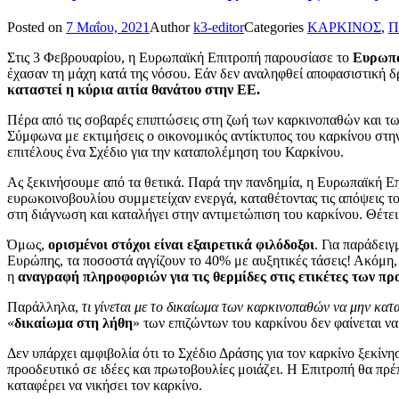
Posted on
7 Μαΐου, 2021
Author
k3-editor
Categories
ΚΑΡΚΙΝΟΣ
,
Π
Στις 3 Φεβρουαρίου, η Ευρωπαϊκή Επιτροπή παρουσίασε το
Ευρωπα
έχασαν τη μάχη κατά της νόσου. Εάν δεν αναληφθεί αποφασιστική δ
καταστεί η κύρια αιτία θανάτου στην ΕΕ.
Πέρα από τις σοβαρές επιπτώσεις στη ζωή των καρκινοπαθών και των
Σύμφωνα με εκτιμήσεις ο οικονομικός αντίκτυπος του καρκίνου στ
επιτέλους ένα Σχέδιο για την καταπολέμηση του Καρκίνου.
Ας ξεκινήσουμε από τα θετικά. Παρά την πανδημία, η Ευρωπαϊκή Επ
ευρωκοινοβουλίου συμμετείχαν ενεργά, καταθέτοντας τις απόψεις του
στη διάγνωση και καταλήγει στην αντιμετώπιση του καρκίνου. Θέτει
Όμως,
ορισμένοι στόχοι είναι εξαιρετικά φιλόδοξοι
. Για παράδει
Ευρώπης, τα ποσοστά αγγίζουν το 40% με αυξητικές τάσεις! Ακόμη, 
η
αναγραφή πληροφοριών για τις θερμίδες στις ετικέτες των πρ
Παράλληλα,
τι γίνεται με το δικαίωμα των καρκινοπαθών να μην κατα
«
δικαίωμα στη λήθη
» των επιζώντων του καρκίνου δεν φαίνεται να
Δεν υπάρχει αμφιβολία ότι το Σχέδιο Δράσης για τον καρκίνο ξεκί
προοδευτικό σε ιδέες και πρωτοβουλίες μοιάζει. Η Επιτροπή θα πρέπ
καταφέρει να νικήσει τον καρκίνο.