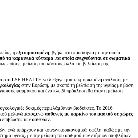
πείας, η
εξατομικευμένη
, βγήκε στο προσκήνιο με την οποία
πό τα καρκινικά κύτταρα ,τα οποία ανιχνεύονται σε σωματικά
πως επίσης μείωση του κόστους αλλά και βελτίωση της
δα στο LSE HEALTH να διεξάγει μια τεκμηριωμένη ανάλυση, με
γκολογίας
στην Ευρώπη, με σκοπό τη βελτίωση της υγείας με βάση
έγκρισης φαρμάκου και ένα κλειδί πρόκληση θα ήταν η μείωση
ογκολογικές δοκιμές περιελάμβαναν βιοδείκτες. Το 2016
τικού μελανώματος,ενώ
ασθενείς με καρκίνο του μαστού σε χώρες
ά επιβίωσης των ασθενών.
ειών, ενώ υπάρχουν και κοινωνικοοικονομικά οφέλη, καθώς με την
στημα υγείας, με την μείωση του αριθμού των ετήσιων αποβλήτων