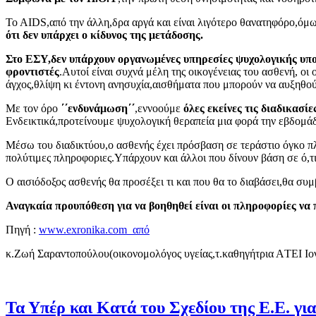
Το ΑIDS,από την άλλη,δρα αργά και είναι λιγότερο θανατηφόρο,όμως
ότι δεν υπάρχει ο κίδυνος της μετάδοσης.
Στο ΕΣΥ,δεν υπάρχουν οργανωμένες υπηρεσίες ψυχολογικής υπο
φροντιστές
.Αυτοί είναι συχνά μέλη της οικογένειας του ασθενή, οι
άγχος,θλίψη κι έντονη ανησυχία,αισθήματα που μπορούν να αυξηθούν,
Με τον όρο
΄΄ενδυνάμωση΄΄
,εννοούμε
όλες εκείνες τις διαδικασί
Ενδεικτικά,προτείνουμε ψυχολογική θεραπεία μια φορά την εβδομάδα
Μέσω του διαδικτύου,ο ασθενής έχει πρόσβαση σε τεράστιο όγκο πλ
πολύτιμες πληροφοριες.Υπάρχουν και άλλοι που δίνουν βάση σε ό,τι
Ο αισιόδοξος ασθενής θα προσέξει τι και που θα το διαβάσει,θα συμ
Αναγκαία προυπόθεση για να βοηθηθεί είναι οι πληροφορίες να
Πηγή :
www.exronika.com από
κ.Ζωή Σαραντοπούλου(οικονομολόγος υγείας,τ.καθηγήτρια ΑTEI Ι
Τα Υπέρ και Κατά του Σχεδίου της Ε.Ε. γι