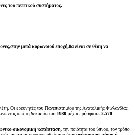
νες του πεπτικού συστήματος.
ονες,στην μετά κορωνοιού εποχή,θα είναι σε θέση να
έτη. Οι ερευνητές του Πανεπιστημίου της Ανατολικής Φινλανδίας,
ινώντας από τη δεκαετία του
1980
μέχρι πρόσφατα-
2.570
νωνικο-οικονομική κατάσταση,
την ποιότητα του ύπνου, τον τρόπο
γαλύτερη στους καρκινοπαθείς που ήταν
ανύπαντροι, χήροι ή