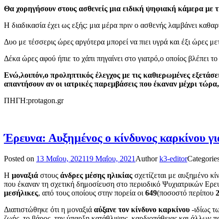
Θα χορηγήσουν στους ασθενείς μια ειδική ψηφιακή κάμερα με τ
Η διαδικασία έχει ως εξής: μια μέρα πριν ο ασθενής λαμβάνει καθαρ
Δυο με τέσσερις ώρες αργότερα μπορεί να πιει υγρά και έξι ώρες με
Δέκα ώρες αφού ήπιε το χάπι πηγαίνει στο γιατρό,ο οποίος βλέπει το 
Ενώ,λοιπόν,ο προληπτικός έλεγχος με τις καθιερωμένες εξετάσει
απαντήσουν αν οι ιατρικές παρεμβάσεις που έκαναν μέχρι τώρα,
ΠΗΓΗ:protagon.gr
Έρευνα: Αυξημένος ο κίνδυνος καρκίνου γι
Posted on
13 Μαΐου, 2021
19 Μαΐου, 2021
Author
k3-editor
Categorie
Η
μοναξιά
στους
άνδρες μέσης ηλικίας
σχετίζεται με αυξημένο κ
που έκαναν τη σχετική δημοσίευση στο περιοδικό Ψυχιατρικών Ερε
μεσήλικες
, από τους οποίους στην πορεία οι
649
(ποσοστό περίπου
Διαπιστώθηκε ότι η μοναξιά
αύξανε τον κίνδυνο καρκίνου
-ιδίως τ
ζωής, το βάρος, την ύπαρξη κατάθλιψης, καρδιοπάθειας και άλλων π