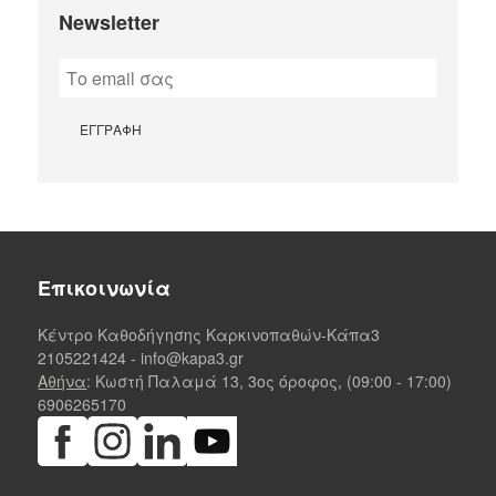
Newsletter
Επικοινωνία
Κέντρο Καθοδήγησης Καρκινοπαθών-Κάπα3
2105221424
-
info@kapa3.gr
Αθήνα
: Κωστή Παλαμά 13, 3ος όροφος, (09:00 - 17:00)
6906265170