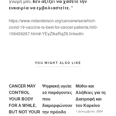
γνώμη μου,
δεν αξίζει να χάσετε την
ευκαιρία να εμβολιαστείτε. “
https://www.mdanderson.org/cancerwise/which-
covid-19-vaccine-is-best-for-cancer-patients.h00-
159459267.html#.YEyZtkaRqZ8.linkedin
YOU MIGHT ALSO LIKE
CANCER MAY
Ψηφιακή υγεία:
Μύθοι και
CONTROL
10 παράγοντες
Αλήθειες για τη
YOUR BODY
που
Διατροφή και
FOR A WHILE,
διαμορφώνουν
τον Καρκίνο
1 Δεκεμβρίου, 2024
BUT ΝΟΤ YOUR
την πρόοδο