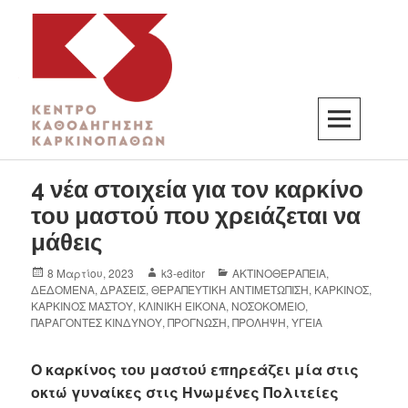
K3
ΚΕΝΤΡΟ ΚΑΘΟΔΗΓΗΣΗΣ ΚΑΡΚΙΝΟΠΑΘΩΝ
4 νέα στοιχεία για τον καρκίνο
του μαστού που χρειάζεται να
μάθεις
8 Μαρτίου, 2023
k3-editor
ΑΚΤΙΝΟΘΕΡΑΠΕΙΑ
,
ΔΕΔΟΜΕΝΑ
,
ΔΡΑΣΕΙΣ
,
ΘΕΡΑΠΕΥΤΙΚΗ ΑΝΤΙΜΕΤΩΠΙΣΗ
,
ΚΑΡΚΙΝΟΣ
,
ΚΑΡΚΙΝΟΣ ΜΑΣΤΟΥ
,
ΚΛΙΝΙΚΗ ΕΙΚΟΝΑ
,
ΝΟΣΟΚΟΜΕΙΟ
,
ΠΑΡΑΓΟΝΤΕΣ ΚΙΝΔΥΝΟΥ
,
ΠΡΟΓΝΩΣΗ
,
ΠΡΟΛΗΨΗ
,
ΥΓΕΙΑ
Ο καρκίνος του μαστού επηρεάζει μία στις
οκτώ γυναίκες στις Ηνωμένες Πολιτείες