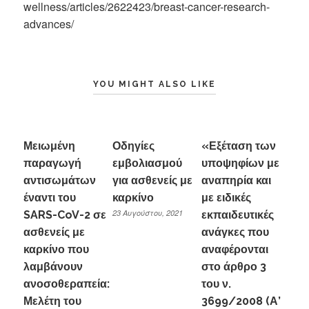
wellness/articles/2622423/breast-cancer-research-
advances/
YOU MIGHT ALSO LIKE
Μειωμένη
Οδηγίες
«Εξέταση των
παραγωγή
εμβολιασμού
υποψηφίων με
αντισωμάτων
για ασθενείς με
αναπηρία και
έναντι του
καρκίνο
με ειδικές
23 Αυγούστου, 2021
SARS-CoV-2 σε
εκπαιδευτικές
ασθενείς με
ανάγκες που
καρκίνο που
αναφέρονται
λαμβάνουν
στο άρθρο 3
ανοσοθεραπεία:
του ν.
Μελέτη του
3699/2008 (Α’