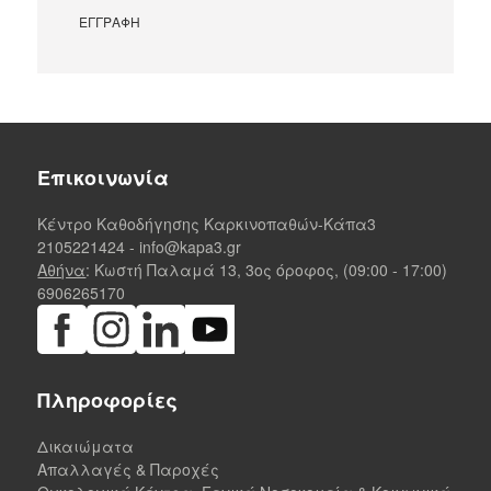
Επικοινωνία
Κέντρο Καθοδήγησης Καρκινοπαθών-Κάπα3
2105221424
-
info@kapa3.gr
Αθήνα
: Κωστή Παλαμά 13, 3ος όροφος, (09:00 - 17:00)
6906265170
Πληροφορίες
Δικαιώματα
Απαλλαγές & Παροχές