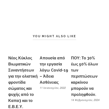
YOU MIGHT ALSO LIKE
Νέος Κύκλος
Απουσία από
ΠΟΥ: Το 30%
Βιωματικών
την εργασία
έως 50% όλων
Συναντήσεων
λόγω Covid-19
των
για την ολιστική
– Άδεια
περιπτώσεων
φροντίδα
Ασθένειας
καρκίνου
11 Ιανουαρίου, 2022
σώματος και
μπορούν να
ψυχής από το
προληφθούν.
14 Φεβρουαρίου, 2024
Καπα3 και το
Ε.Β.Ε.Υ.