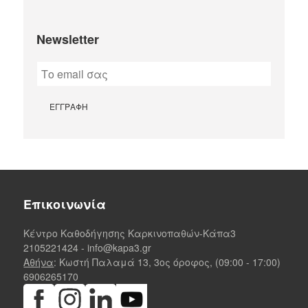
Newsletter
Επικοινωνία
Κέντρο Καθοδήγησης Καρκινοπαθών-Κάπα3
2105221424
-
info@kapa3.gr
Αθήνα
: Κωστή Παλαμά 13, 3ος όροφος, (09:00 - 17:00)
6906265170