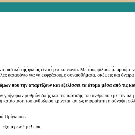
ΣΜΟΣ
,
ΕΛΛΑΔΑ
,
ΕΞΕΛΙΞΕΙΣ
,
ΚΑΡΚΙΝΟΣ
,
ΚΟΙΝΩΝΙΚΗ ΠΡΟΣ
,
ΥΓΕΙΑ
,
ΨΥΧΙΚΗ ΥΓΕΙΑ
275) καθιερώθηκε η
Παγκόσμια Ημέρα Φιλίας (International Day o
μαίνει αγαπώ.
Άρα η φιλία σημαίνει
αγάπη και εκτίμηση.
Αφορά ένα
.
ιδιοτέλεια.
έσα από τους φιλικούς δεσμούς που συνάπτουμε, κερδίζουμε νέες εμπ
ηριστικό της φιλίας είναι η επικοινωνία. Με τους φίλους μπορούμε να
αλές καταφύγιο για να εκφράσουμε συναισθήματα, σκέψεις και όνειρα 
μων που την απαρτίζουν και εξελίσσει τα άτομα μέσα από τις κοι
ν γρήγορων ρυθμών ζωής και της ταύτισης του ανθρώπου με την ύλη ε
κή κατάσταση του ανθρώπου κρίνεται και ως απαραίτητη η σύναψη φι
ρό Πρίγκιπα»:
, εξημέρωσέ με! είπε.