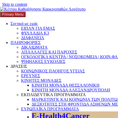
Skip to content
Primary Menu
K3
ΚΕΝΤΡΟ ΚΑΘΟΔΗΓΗΣΗΣ ΚΑΡΚΙΝΟΠΑΘΩΝ
Σχετικά με εμάς
ΕΙΠΑΝ ΓΙΑ ΕΜΑΣ
Search
ΦΥΛΛΑΔΙΑ Κ3
ΔΙΑΦΑΝΕΙΑ
ΠΛΗΡΟΦΟΡΙΕΣ
ΔΙΚΑΙΩΜΑΤΑ
ΑΠΑΛΛΑΓΕΣ ΚΑΙ ΠΑΡΟΧΕΣ
ΟΓΚΟΛΟΓΙΚΑ ΚΕΝΤΡΑ | ΝΟΣΟΚΟΜΕΙΑ | ΚΟΙΝ.Φ
Αναζήτηση για:
ΨΗΦΙΑΚΕΣ ΕΥΚΟΛΙΕΣ
ΔΡΑΣΕΙΣ
ΚΟΙΝΩΝΙΚΟΣ ΠΛΟΗΓΟΣ ΥΓΕΙΑΣ
ΕΡΕΥΝΕΣ
ΚΙΝΗΤΕΣ ΜΟΝΑΔΕΣ
ΚΙΝΗΤΗ ΜΟΝΑΔΑ ΘΕΣΣΑΛΟΝΙΚΗ
ΚΙΝΗΤΗ ΜΟΝΑΔΑ ΑΛΕΞΑΝΔΡΟΥΠΟΛΗ
ΕΚΠΑΙΔΕΥΤΙΚΑ ΠΡΟΓΡΑΜΜΑΤΑ
ΜΑΡΚΕΤΙΝΓΚ ΚΑΙ ΚΟΙΝΩΝΙΑ ΤΩΝ ΠΟΛΙΤ
ΔΕΞΙΟΤΗΤΕΣ ΣΤΗ ΦΡΟΝΤΙΔΑ ΑΣΘΕΝΩΝ ΜΕ
ΕΥΡΩΠΑΪΚΑ ΠΡΟΓΡΑΜΜΑΤΑ
E-Health4Cancer
30 Ιουλίου Παγκόσμια Μέρα Φιλίας