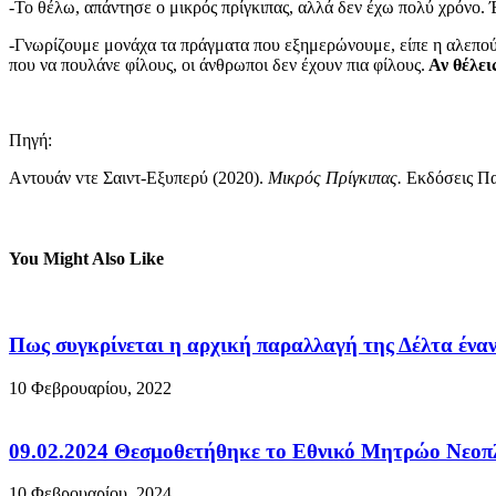
-Το θέλω, απάντησε ο μικρός πρίγκιπας, αλλά δεν έχω πολύ χρόνο
-Γνωρίζουμε μονάχα τα πράγματα που εξημερώνουμε, είπε η αλεπού.
που να πουλάνε φίλους, οι άνθρωποι δεν έχουν πια φίλους.
Αν θέλει
Πηγή:
Aντουάν vτε Σαιντ-Εξυπερύ (2020).
Μικρός Πρίγκιπας.
Εκδόσεις Π
You Might Also Like
Πως συγκρίνεται η αρχική παραλλαγή της Δέλτα ένα
10 Φεβρουαρίου, 2022
09.02.2024 Θεσμοθετήθηκε το Εθνικό Μητρώο Νεοπ
10 Φεβρουαρίου, 2024