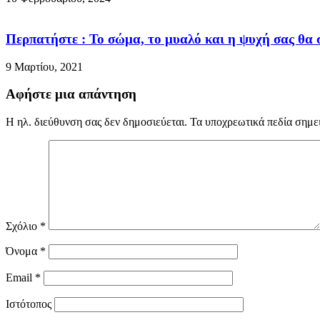
Περπατήστε : Το σώμα, το μυαλό και η ψυχή σας θα 
9 Μαρτίου, 2021
Αφήστε μια απάντηση
Η ηλ. διεύθυνση σας δεν δημοσιεύεται.
Τα υποχρεωτικά πεδία σημε
Σχόλιο
*
Όνομα
*
Email
*
Ιστότοπος