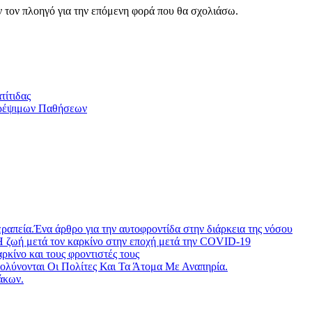
ν τον πλοηγό για την επόμενη φορά που θα σχολιάσω.
τίτιδας
τρέψιμων Παθήσεων
ραπεία.Ένα άρθρο για την αυτοφροντίδα στην διάρκεια της νόσου
Η ζωή μετά τον καρκίνο στην εποχή μετά την COVID-19
ίνο και τους φροντιστές τους
λύνονται Οι Πολίτες Και Τα Άτομα Με Αναπηρία.
άκων.