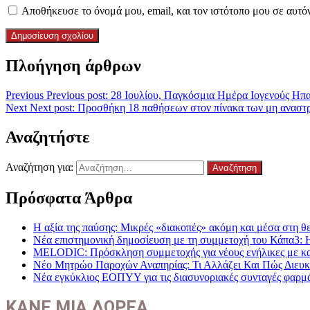
Αποθήκευσε το όνομά μου, email, και τον ιστότοπο μου σε αυτό
Πλοήγηση άρθρων
Previous
Previous post:
28 Ιουλίου, Παγκόσμια Ημέρα Ιογενούς Ηπα
Next
Next post:
Προσθήκη 18 παθήσεων στον πίνακα των μη ανασ
Αναζητήστε
Αναζήτηση για:
Πρόσφατα Άρθρα
Η αξία της παύσης: Μικρές «διακοπές» ακόμη και μέσα στη θε
Νέα επιστημονική δημοσίευση με τη συμμετοχή του Κάπα3: 
MELODIC: Πρόσκληση συμμετοχής για νέους ενήλικες με καρκ
Νέο Μητρώο Παροχών Αναπηρίας: Τι Αλλάζει Και Πώς Διευκο
Νέα εγκύκλιος ΕΟΠΥΥ για τις διασυνοριακές συνταγές φαρμ
ΚΑΝΕ ΜΙΑ ΔΩΡΕΑ