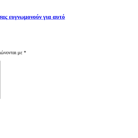
σας ευγνωμονούν για αυτό
ιώνονται με
*