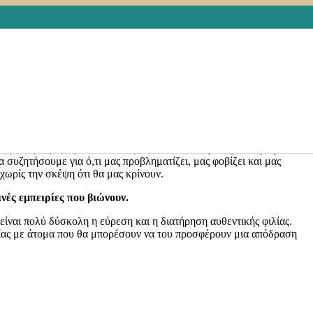
ΤΑΣΙΑ
,
ΜΕΛΕΤΕΣ
,
ΟΓΚΟΛΟΓΙΚΟΙ ΑΣΘΕΝΕΙΣ
,
ΠΑΓΚΟΣΜΙΑ
f Friendship)
και
γιορτάζεται στις
30 Ιουλίου
.
 συναισθηματικό δεσμό που αναπτύσσεται μεταξύ ανθρώπων που
ειρίες, γνωρίζουμε τον εαυτό μας,
ικανοποιούμε την ανάγκη του
 συζητήσουμε για ό,τι μας προβληματίζει, μας φοβίζει και μας
χωρίς την σκέψη ότι θα μας κρίνουν.
νές εμπειρίες που βιώνουν.
ίναι πολύ δύσκολη η εύρεση και η διατήρηση αυθεντικής φιλίας.
λίας με άτομα που θα μπορέσουν να του προσφέρουν μια απόδραση