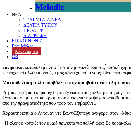
Melodic
Posted on
30 Ιουλίου, 2024
Author
k3-editor
Categories
ΕΘΕΛΟΝΤΙ
ΝΕΑ
ΜΕΡΑ ΦΙΛΙΑΣ
,
ΠΟΙΟΤΗΤΑ ΖΩΗΣ
,
ΠΟΛΙΤΙΣΜΟΣ
,
ΠΡΟΛΗΨΗ
ΤΕΛΕΥΤΑΙΑ ΝΕΑ
ΔΕΛΤΙΑ ΤΥΠΟΥ
Το 2011 με απόφαση της Γενικής Συνέλευσης του ΟΗΕ (A/RES/65/
ΠΡΟΛΗΨΗ
ΔΙΑΤΡΟΦΗ
Η λέξη φιλία προέρχεται από το αρχαιοελληνικό ρήμα
φιλῶ που ση
ΕΠΙΚΟΙΝΩΝΙΑ
γνωρίζονται πολύ καλά και αποκτούν σχέση οικειότητας και στοργής
Γίνε Μέλος
Κάνε Δωρεά
Διακρίνεται από αμοιβαιότητα συναισθημάτων, μοίρασμα και αν
GR
Είναι ένα είδος σχέσης απόλυτα αναγκαίο για κάθε ανθρώπινο ον. Μ
«ανήκειν»,
καταπολεμώντας έτσι την μοναξιά. Επίσης, βασικό χαρακτ
στεναχωρεί αλλά και για ό,τι μας κάνει χαρούμενους. Είναι ένα ασφ
Μια αυθεντική φιλία συμβάλλει στην αμοιβαία ανάπτυξη των ατό
Σε μια εποχή που κυριαρχεί η αποξένωση και η αλλοτρίωση λόγω τω
Ωστόσο, σε μια τέτοια κρίσιμη συνθήκη για την ψυχοσυναισθηματι
από την πραγματικότητα που τόσο τον επιβαρύνει.
Χαρακτηριστικά ο Aντουάν vτε Σαιντ-Εξυπερύ αναφέρει στον «Μικ
«Η αλεπού κοίταξε τον μικρό πρίγκιπα για πολλή ώρα. Σε παρακαλώ