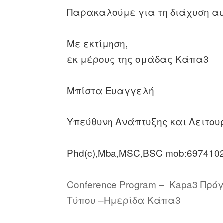
Παρακαλούμε για τη διάχυση αυτ
Με εκτίμηση,
εκ μέρους της ομάδας Κάπα3
Μπίστα Ευαγγελή
Υπεύθυνη Ανάπτυξης και Λειτουρ
Phd(c),Mba,MSC,BSC mob:697410
Conference Program –
Kapa3
Πρό
Τύπου –
Ημερίδα Κάπα3