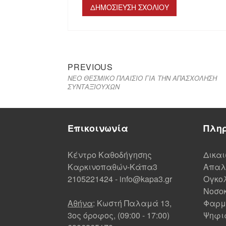
PREVIOUS
ΝΕΟ ΘΕΣΜΙΚΟ ΠΛΑΙΣΙΟ ΓΙΑ ΤΗΝ ΑΠΑΣΧΟΛΗΣΗ
ΣΥΝΤΑΞΙΟΥΧΩΝ
Επικοινωνία
Πλη
Κέντρο Καθοδήγησης
Δικα
Καρκινοπαθών-Κάπα3
Απαλ
2105221424
-
info@kapa3.gr
Ογκολ
Νοσοκ
Αθήνα
: Κωστή Παλαμά 13,
Φαρμ
3ος όροφος, (09:00 - 17:00)
Ψηφι