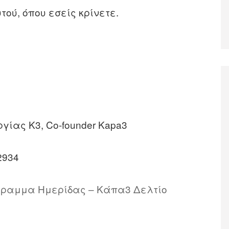
ού, όπου εσείς κρίνετε.
γίας Κ3, Co-founder Kapa3
2934
γραμμα Ημερίδας –
Κάπα3
Δελτίο