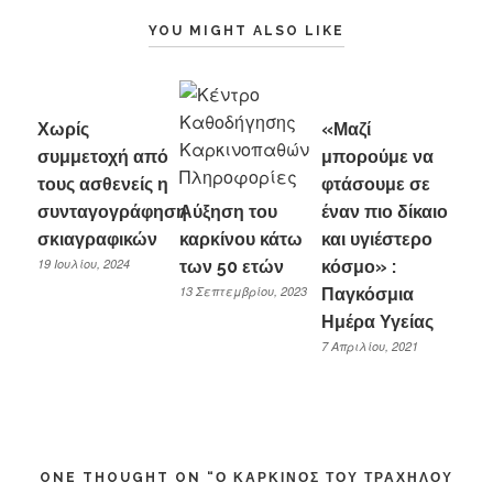
YOU MIGHT ALSO LIKE
Χωρίς
«Μαζί
συμμετοχή από
μπορούμε να
τους ασθενείς η
φτάσουμε σε
συνταγογράφηση
Αύξηση του
έναν πιο δίκαιο
σκιαγραφικών
καρκίνου κάτω
και υγιέστερο
19 Ιουλίου, 2024
των 50 ετών
κόσμο» :
13 Σεπτεμβρίου, 2023
Παγκόσμια
Ημέρα Υγείας
7 Απριλίου, 2021
ONE THOUGHT ON “
Ο ΚΑΡΚΊΝΟΣ ΤΟΥ ΤΡΑΧΉΛΟΥ