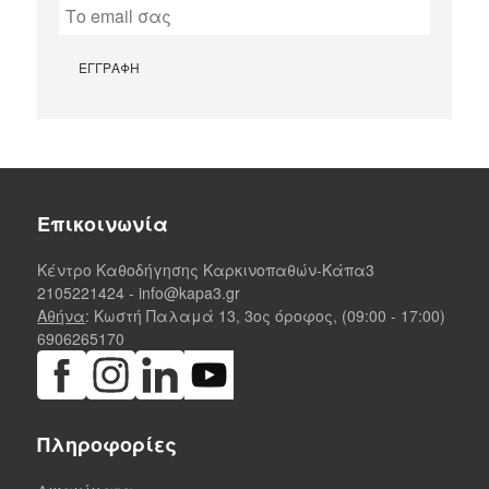
Επικοινωνία
Κέντρο Καθοδήγησης Καρκινοπαθών-Κάπα3
2105221424
-
info@kapa3.gr
Αθήνα
: Κωστή Παλαμά 13, 3ος όροφος, (09:00 - 17:00)
6906265170
Πληροφορίες