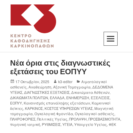
K3
ΚΕΝΤΡΟ ΚΑΘΟΔΗΓΗΣΗΣ ΚΑΡΚΙΝΟΠΑΘΩΝ
Νέα όρια στις διαγνωστικές
εξετάσεις του ΕΟΠΥΥ
17 Οκτωβρίου, 2025
k3-editor
Αιματολογικοί
ασθενείς
,
Αναθεώρηση
,
Αξονική Τομογραφία
,
ΔΕΔΟΜΕΝΑ
ΥΓΕΙΑΣ
,
ΔΙΑΓΝΩΣΤΙΚΕΣ ΕΞΕΤΑΣΕΙΣ
,
Δικαιώματα Ασθενών
,
ΔΙΚΑΙΩΜΑΤΑ ΠΟΛΙΤΩΝ
,
ΕΛΛΑΔΑ
,
ΕΝΗΜΕΡΩΣΗ
,
ΕΞΕΛΙΞΕΙΣ
,
ΕΟΠΥΥ
,
Κανονισμός επανάληψης εξετάσεων
,
Καρκινικοί
δείκτες
,
ΚΑΡΚΙΝΟΣ
,
ΚΟΣΤΟΣ ΥΠΗΡΕΣΙΩΝ ΥΓΕΙΑΣ
,
Μαγνητική
τομογραφία
,
Ογκολογική Φροντίδα
,
Ογκολογικοί ασθενείς
,
ΠΛΗΡΟΦΟΡΙΕΣ
,
Πολιτικές Υγείας
,
ΠΡΟΛΗΨΗ
,
ΠΡΟΣΒΑΣΙΜΟΤΗΤΑ
,
πυρηνική ιατρική
,
ΡΥΘΜΙΣΕΙΣ
,
ΥΓΕΙΑ
,
Υπουργείο Υγείας
,
ΦΕΚ