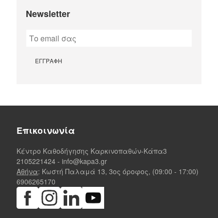
Newsletter
Επικοινωνία
Κέντρο Καθοδήγησης Καρκινοπαθών-Κάπα3
2105221424
-
info@kapa3.gr
Αθήνα
: Κωστή Παλαμά 13, 3ος όροφος, (09:00 - 17:00)
6906265170