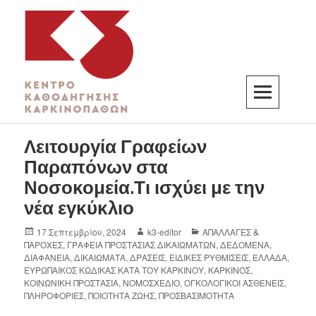
K3
ΚΕΝΤΡΟ ΚΑΘΟΔΗΓΗΣΗΣ ΚΑΡΚΙΝΟΠΑΘΩΝ
Λειτουργία Γραφείων
Παραπόνων στα
Νοσοκομεία.Τι ισχύει με την
νέα εγκύκλιο
17 Σεπτεμβρίου, 2024
k3-editor
ΑΠΑΛΛΑΓΕΣ &
ΠΑΡΟΧΕΣ
,
ΓΡΑΦΕΙΑ ΠΡΟΣΤΑΣΙΑΣ ΔΙΚΑΙΩΜΑΤΩΝ
,
ΔΕΔΟΜΕΝΑ
,
ΔΙΑΦΑΝΕΙΑ
,
ΔΙΚΑΙΩΜΑΤΑ
,
ΔΡΑΣΕΙΣ
,
ΕΙΔΙΚΕΣ ΡΥΘΜΙΣΕΙΣ
,
ΕΛΛΑΔΑ
,
ΕΥΡΩΠΑΙΚΟΣ ΚΩΔΙΚΑΣ ΚΑΤΑ ΤΟΥ ΚΑΡΚΙΝΟΥ
,
ΚΑΡΚΙΝΟΣ
,
ΚΟΙΝΩΝΙΚΗ ΠΡΟΣΤΑΣΙΑ
,
ΝΟΜΟΣΧΕΔΙΟ
,
ΟΓΚΟΛΟΓΙΚΟΙ ΑΣΘΕΝΕΙΣ
,
ΠΛΗΡΟΦΟΡΙΕΣ
,
ΠΟΙΟΤΗΤΑ ΖΩΗΣ
,
ΠΡΟΣΒΑΣΙΜΟΤΗΤΑ