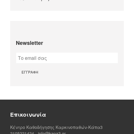
Newsletter
Επικοινωνία
Κέντρο Καθοδήγησης Καρκινοπαθών-Κάπα3
2105221424
-
info@kapa3.gr