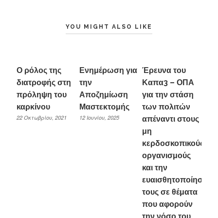
YOU MIGHT ALSO LIKE
Ο ρόλος της
Ενημέρωση για
Έρευνα του
διατροφής στη
την
Καπα3 – ΟΠΑ
πρόληψη του
Αποζημίωση
για την στάση
καρκίνου
Μαστεκτομής
των πολιτών
22 Οκτωβρίου, 2021
12 Ιουνίου, 2025
απέναντι στους
μη
κερδοσκοπικούς
οργανισμούς
και την
ευαισθητοποίησή
τους σε θέματα
που αφορούν
την νόσο του