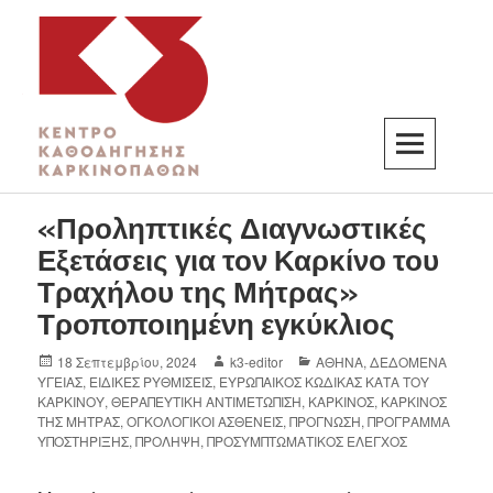
K3
ΚΕΝΤΡΟ ΚΑΘΟΔΗΓΗΣΗΣ ΚΑΡΚΙΝΟΠΑΘΩΝ
«Προληπτικές Διαγνωστικές
Εξετάσεις για τον Καρκίνο του
Τραχήλου της Μήτρας»
Τροποποιημένη εγκύκλιος
18 Σεπτεμβρίου, 2024
k3-editor
ΑΘΗΝΑ
,
ΔΕΔΟΜΕΝΑ
ΥΓΕΙΑΣ
,
ΕΙΔΙΚΕΣ ΡΥΘΜΙΣΕΙΣ
,
ΕΥΡΩΠΑΙΚΟΣ ΚΩΔΙΚΑΣ ΚΑΤΑ ΤΟΥ
ΚΑΡΚΙΝΟΥ
,
ΘΕΡΑΠΕΥΤΙΚΗ ΑΝΤΙΜΕΤΩΠΙΣΗ
,
ΚΑΡΚΙΝΟΣ
,
ΚΑΡΚΙΝΟΣ
ΤΗΣ ΜΗΤΡΑΣ
,
ΟΓΚΟΛΟΓΙΚΟΙ ΑΣΘΕΝΕΙΣ
,
ΠΡΟΓΝΩΣΗ
,
ΠΡΟΓΡΑΜΜΑ
ΥΠΟΣΤΗΡΙΞΗΣ
,
ΠΡΟΛΗΨΗ
,
ΠΡΟΣΥΜΠΤΩΜΑΤΙΚΟΣ ΕΛΕΓΧΟΣ