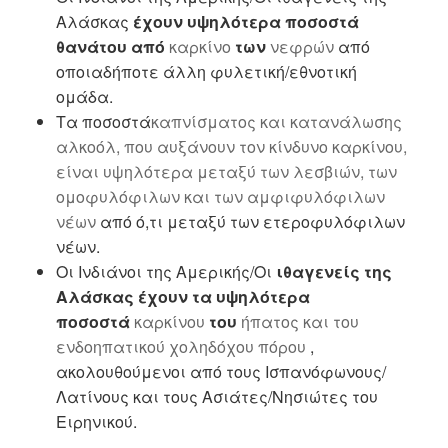
Αλάσκας
έχουν υψηλότερα ποσοστά
θανάτου από
καρκίνο
των
νεφρών
από
οποιαδήποτε άλλη φυλετική/εθνοτική
ομάδα.
Τα ποσοστά
καπνίσματος και κατανάλωσης
αλκοόλ, που αυξάνουν τον κίνδυνο καρκίνου,
είναι υψηλότερα μεταξύ των λεσβιών, των
ομοφυλόφιλων και των αμφιφυλόφιλων
νέων
από ό,τι μεταξύ των ετεροφυλόφιλων
νέων.
Οι Ινδιάνοι της Αμερικής/Οι
ιθαγενείς της
Αλάσκας έχουν τα υψηλότερα
ποσοστά
καρκίνου
του
ήπατος και του
ενδοηπατικού χοληδόχου πόρου
,
ακολουθούμενοι από τους Ισπανόφωνους/
Λατίνους και τους Ασιάτες/Νησιώτες του
Ειρηνικού.