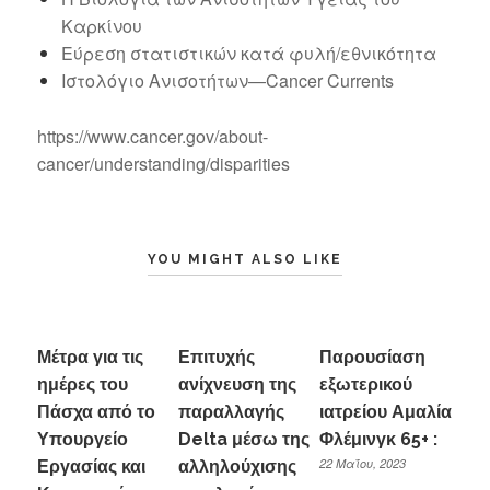
Καρκίνου
Εύρεση στατιστικών κατά φυλή/εθνικότητα
Ιστολόγιο Ανισοτήτων—Cancer Currents
https://www.cancer.gov/about-
cancer/understanding/disparities
YOU MIGHT ALSO LIKE
Μέτρα για τις
Επιτυχής
Παρουσίαση
ημέρες του
ανίχνευση της
εξωτερικού
Πάσχα από το
παραλλαγής
ιατρείου Αμαλία
Υπουργείο
Delta μέσω της
Φλέμινγκ 65+ :
22 Μαΐου, 2023
Εργασίας και
αλληλούχισης