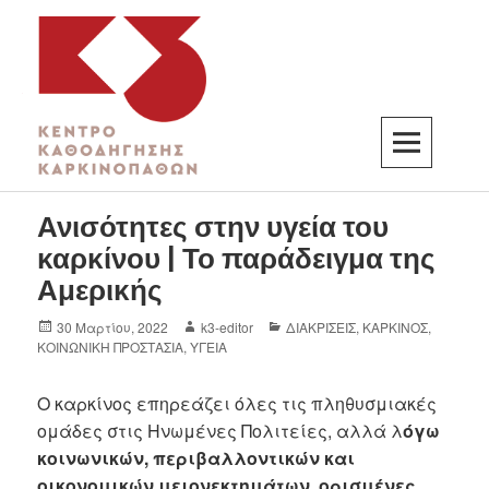
K3
ΚΕΝΤΡΟ ΚΑΘΟΔΗΓΗΣΗΣ ΚΑΡΚΙΝΟΠΑΘΩΝ
Ανισότητες στην υγεία του
καρκίνου | Το παράδειγμα της
Αμερικής
30 Μαρτίου, 2022
k3-editor
ΔΙΑΚΡΙΣΕΙΣ
,
ΚΑΡΚΙΝΟΣ
,
ΚΟΙΝΩΝΙΚΗ ΠΡΟΣΤΑΣΙΑ
,
ΥΓΕΙΑ
Ο καρκίνος επηρεάζει όλες τις πληθυσμιακές
ομάδες στις Ηνωμένες Πολιτείες, αλλά λ
όγω
κοινωνικών, περιβαλλοντικών και
οικονομικών μειονεκτημάτων, ορισμένες