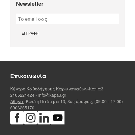
Newsletter
Επικοινωνία
Κέντρο Καθοδήγησης Καρκινοπαθών-Κάπα3
2105221424
-
info@kapa3.gr
Αθήνα
: Κωστή Παλαμά 13, 3ος όροφος, (09:00 - 17:00)
6906265170